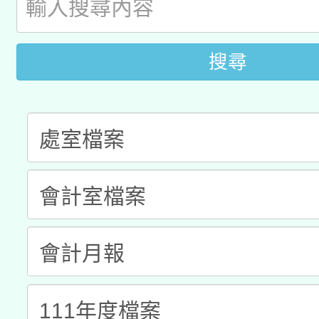
開 智慧啟航」
動」
月28日止
轉知教育部國民及學前
關事宜
搜尋
函轉國家教育研究院中心
國立臺灣師範大學辦理「1
轉知教育部國民及學前
原住民族教育政策研討
年度健康促進學校輔導
函轉國立臺灣師範大學
新北市政府教育局辦理「
族教育國際趨勢與發展
業成長研習」實施計畫
轉知有關國立成功大學
族語言臺北學習中心11
師專業成長研習實施計
教育部國民及學前教育署「
文教學共融平台-教案
「族語學習班」招生簡章
方素養工作坊新北場」
年度COVID-19疫苗
件」活動簡章
接種對象擴大為「滿6