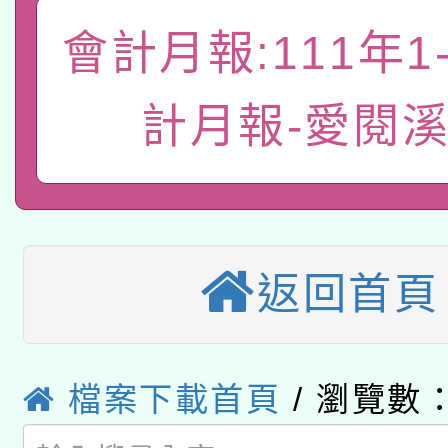
關事宜
會計月報:111年1
函轉國家教育研究院中心
國立臺灣師範大學辦理「1
轉知教育部國民及學前
原住民族教育政策研討
年度健康促進學校輔導
計月報-愛閱
函轉國立臺灣師範大學
新北市政府教育局辦理「
族教育國際趨勢與發展
業成長研習」實施計畫
轉知有關國立成功大學
族語言臺北學習中心11
師專業成長研習實施計
教育部國民及學前教育署「
文教學共融平台-教案
「族語學習班」招生簡章
方素養工作坊新北場」
返回首頁
轉知經濟部水利署委託
年度COVID-19疫苗
件」活動簡章
115年8月22日(星期六)
業技術研究院辦理「11
接種對象擴大為「滿6
2026年桃園地景藝術
檔案下載首頁
/ 瀏覽數：
桃園市孔廟祈福系列活
用水績優單位及節水達
接種之民眾」措施，延長
「2026桃園藝術巡演