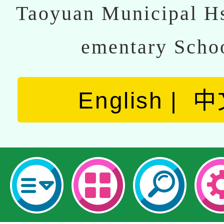
Taoyuan Municipal Hs
ementary Scho
English
中