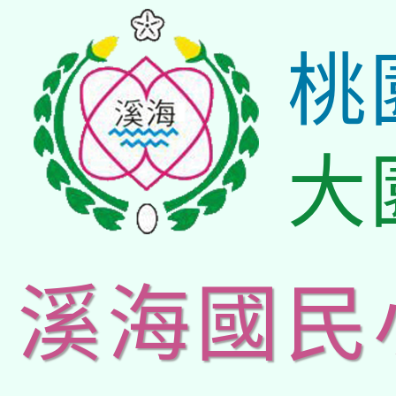
桃
大
溪海國民