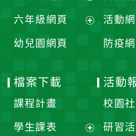
開
展
單
六年級網頁
活動網
選
開
展
單
幼兒園網頁
防疫網
選
開
單
選
檔案下載
活動
單
課程計畫
校園社
學生課表
研習活