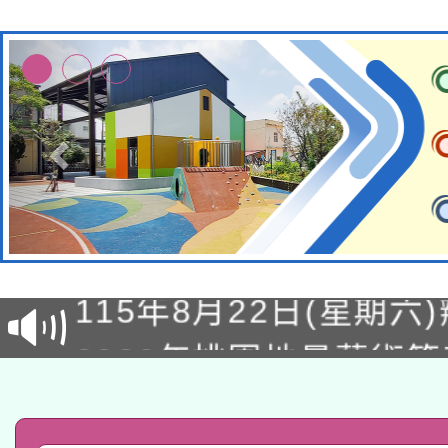
轉知經濟部水利署委託
115年8月22日(星期六)
業技術研究院辦理「11
2026年桃園地景藝術
桃園市孔廟祈福系列活
用水績優單位及節水達
「2026桃園藝術巡演
開 智慧啟航」
動」
轉知教育部國民及學前