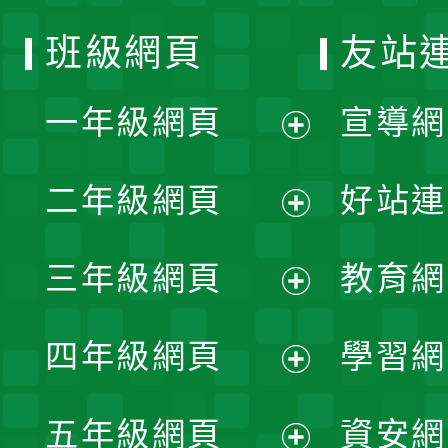
班級網頁
友站
一年級網頁
宣導網
展
二年級網頁
好站連
開
展
三年級網頁
教育網
選
開
展
單
四年級網頁
學習網
選
開
展
單
五年級網頁
資安網
選