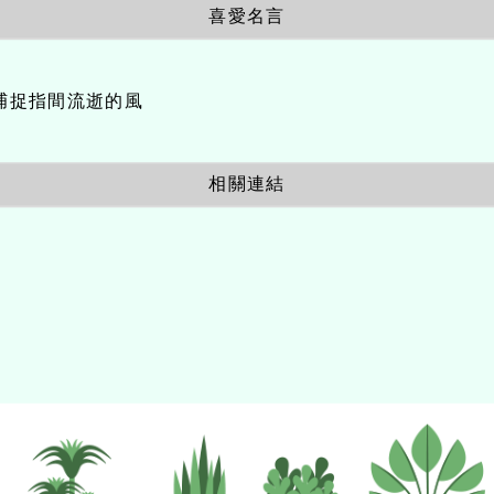
喜愛名言
捕捉指間流逝的風
相關連結