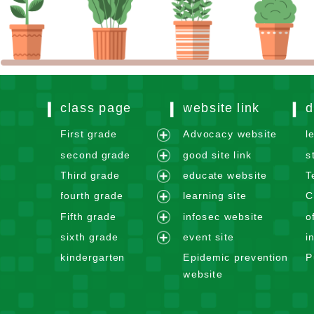
class page
website link
d
First grade
Advocacy website
l
e
second grade
good site link
s
x
e
Third grade
educate website
T
p
x
e
fourth grade
learning site
C
a
p
x
e
n
Fifth grade
infosec website
o
a
p
x
e
d
n
sixth grade
event site
i
a
p
x
m
e
d
n
kindergarten
Epidemic prevention
P
a
p
e
x
m
d
website
n
a
n
p
e
m
d
n
u
a
n
e
m