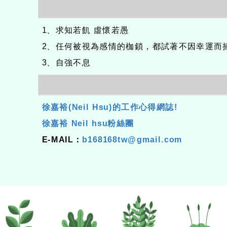
1、求知若飢 虛懷若愚
2、任何被視為感情的枷鎖，都試著不因幸運而
3、自強不息
徐嘉裕(Neil Hsu)的工作心得網誌!
徐嘉裕 Neil hsu粉絲團
E-MAIL：
b168168tw@gmail.com