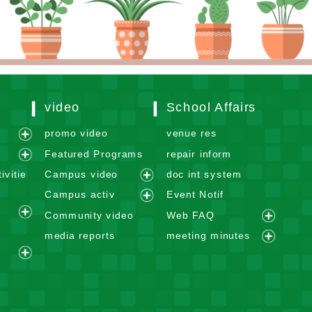
video
School Affairs
m
promo video
venue res
e
Featured Programs
repair inform
x
e
ivitie
Campus video
doc int system
p
x
e
Campus activ
Event Notif
a
p
x
e
n
Community video
Web FAQ
a
p
e
x
e
d
n
media reports
meeting minutes
a
x
p
x
m
e
d
n
p
a
p
e
e
x
m
d
a
n
a
n
x
p
e
m
n
d
n
u
p
a
n
e
d
m