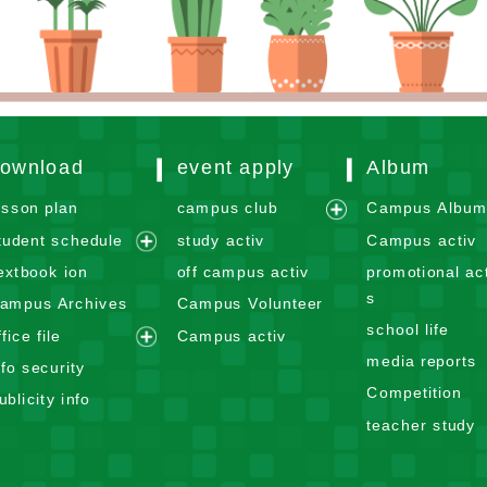
ownload
event apply
Album
esson plan
campus club
Campus Albu
e
tudent schedule
study activ
Campus activ
x
e
extbook ion
off campus activ
promotional act
p
x
s
ampus Archives
Campus Volunteer
a
p
school life
n
ffice file
Campus activ
a
e
d
media reports
n
nfo security
x
m
d
Competition
ublicity info
p
e
m
teacher study
a
n
e
n
u
n