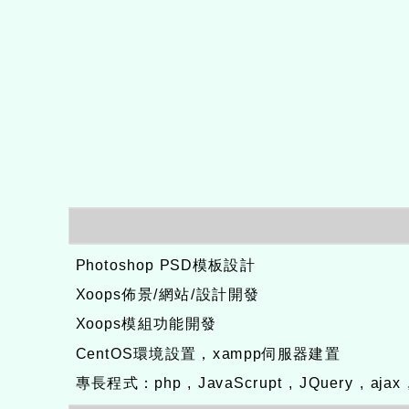
Photoshop PSD模板設計
Xoops佈景/網站/設計開發
Xoops模組功能開發
CentOS環境設置，xampp伺服器建置
專長程式：php , JavaScrupt , JQuery , aj