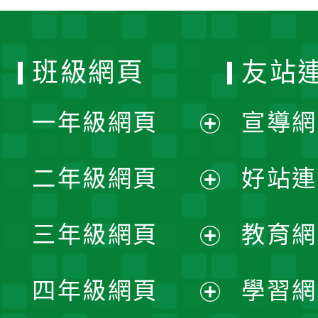
班級網頁
友站
一年級網頁
宣導網
展
二年級網頁
好站連
開
展
三年級網頁
教育網
選
開
展
單
四年級網頁
學習網
選
開