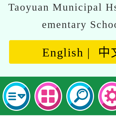
Taoyuan Municipal Hs
ementary Scho
English
中