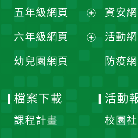
展
單
五年級網頁
資安網
選
開
展
單
六年級網頁
活動網
選
開
展
單
幼兒園網頁
防疫網
選
開
單
選
檔案下載
活動
單
課程計畫
校園社