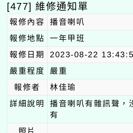
科技賦能─人工智慧(AI
暨閱讀推動專業研習
[477] 維修通知單
A3數位素養講師名單
礎課程
報修內容
播音喇叭
「數位內容與教學軟體線
報修地點
一年甲班
有關大陸委員會函釋公
pilot」
報修日期
2023-08-22 13:43:
轉知經濟部水利署委託
薪期間赴陸應申請許可
嚴重程度
嚴重
115年8月22日(星期六)
業技術研究院辦理「11
報修者
林佳瑜
2026年桃園地景藝術
桃園市孔廟祈福系列活
用水績優單位及節水達
詳細說明
播音喇叭有雜訊聲，
開 智慧啟航」
動」
有
照片