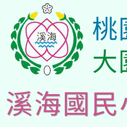
桃
大
溪海國民