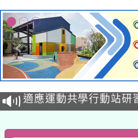
本校115學年度第2次
適應運動共學行動站研
甄選結果公告(無人報名
本館辦理115年度閱讀
科技賦能─人工智慧(AI
暨閱讀推動專業研習