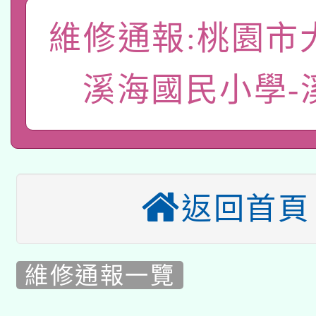
有關本府115年70歲
答一案
案。
維修通報:桃園市
本校115學年度第2次
員健康講座「吃得安心
適應運動共學行動站研
溪海國民小學-
甄選結果公告(無人報名
心」，鼓勵退休同仁踴
本館辦理115年度閱讀
案。
科技賦能─人工智慧(AI
暨閱讀推動專業研習
A3數位素養講師名單
礎課程
返回首頁
本校115學年度第1次
本校115學年度第2次
第3次招考甄選結果公告
維修通報一覽
有關原住民族委員會11
招考甄選結果公告(尚有