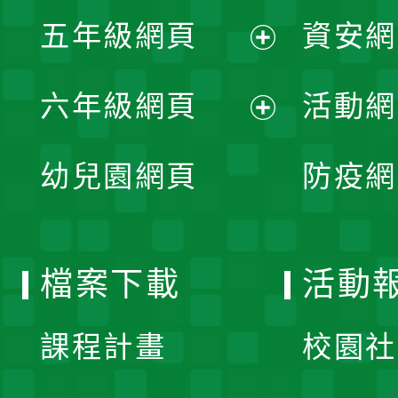
展
單
五年級網頁
資安網
選
開
展
單
六年級網頁
活動網
選
開
展
單
幼兒園網頁
防疫網
選
開
單
選
檔案下載
活動
單
課程計畫
校園社