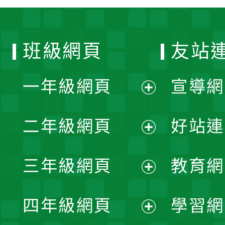
班級網頁
友站
一年級網頁
宣導網
展
二年級網頁
好站連
開
展
三年級網頁
教育網
選
開
展
單
四年級網頁
學習網
選
開