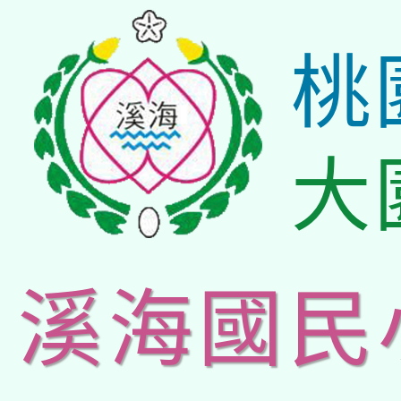
桃
大
溪海國民