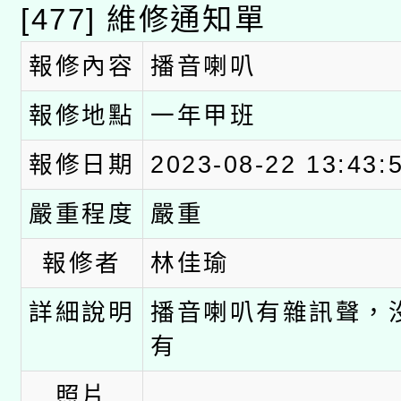
[477] 維修通知單
兒童少年暑期犯罪預防
告之原住民族歲時祭儀
有關本府115年70歲
報修內容
播音喇叭
答一案
案。
本校115學年度第2次
員健康講座「吃得安心
報修地點
一年甲班
適應運動共學行動站研
甄選結果公告(無人報名
心」，鼓勵退休同仁踴
報修日期
2023-08-22 13:43:
本館辦理115年度閱讀
嚴重程度
嚴重
案。
科技賦能─人工智慧(AI
暨閱讀推動專業研習
報修者
林佳瑜
A3數位素養講師名單
礎課程
詳細說明
播音喇叭有雜訊聲，
有
照片