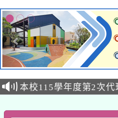
本校115學年度第1次
本校115學年度第2次
第3次招考甄選結果公告
有關原住民族委員會11
招考甄選結果公告(尚有
兒童少年暑期犯罪預防
告之原住民族歲時祭儀