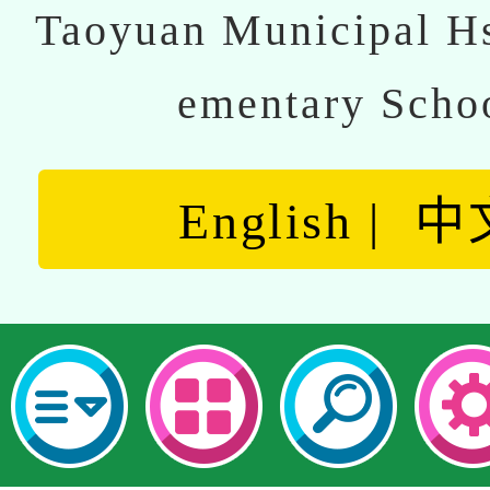
Taoyuan Municipal Hs
ementary Scho
English
中