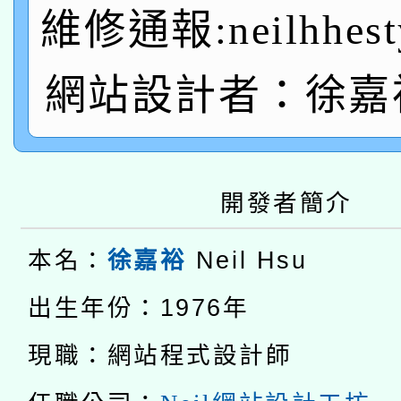
A3數位素養講師名單
礎課程
維修通報:neilhhest
「數位內容與教學軟體線
網站設計者：徐嘉裕 
有關大陸委員會函釋公
pilot」
轉知經濟部水利署委託
薪期間赴陸應申請許可
115年8月22日(星期六)
業技術研究院辦理「11
開發者簡介
2026年桃園地景藝術
桃園市孔廟祈福系列活
用水績優單位及節水達
本名：
Neil Hsu
徐嘉裕
本校115學年度第2次
開 智慧啟航」
動」
出生年份：1976年
適應運動共學行動站研
甄選結果公告(無人報名
現職：網站程式設計師
本館辦理115年度閱讀