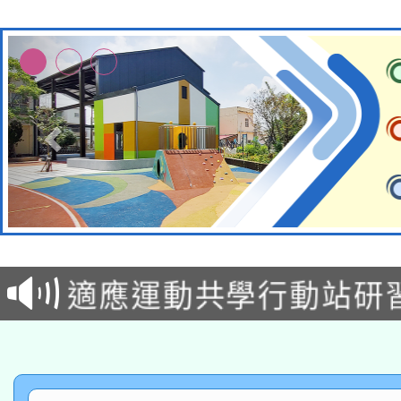
本校115學年度第2次
適應運動共學行動站研
甄選結果公告(無人報名
本館辦理115年度閱讀
科技賦能─人工智慧(AI
暨閱讀推動專業研習