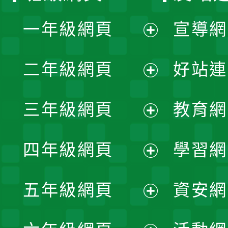
一年級網頁
宣導網
展
二年級網頁
好站連
開
展
三年級網頁
教育網
選
開
展
單
四年級網頁
學習網
選
開
展
單
五年級網頁
資安網
選
開
展
單