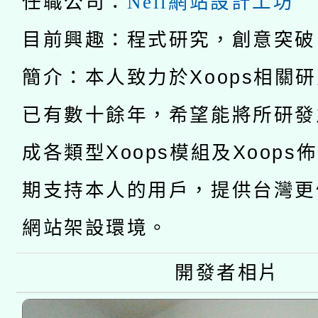
任職公司：
Neil網站設計工坊
科技賦能─人工智慧(AI
暨閱讀推動專業研習
目前興趣：程式研究，創意突破
A3數位素養講師名單
礎課程
簡介：本人致力於Xoops相關
「數位內容與教學軟體線
已有數十餘年，希望能將所研發
有關大陸委員會函釋公
pilot」
成各類型Xoops模組及Xoops
轉知經濟部水利署委託
薪期間赴陸應申請許可
115年8月22日(星期六)
期支持本人的用戶，提供台灣更
業技術研究院辦理「11
2026年桃園地景藝術
網站架設環境。
桃園市孔廟祈福系列活
用水績優單位及節水達
開 智慧啟航」
開發者相片
動」