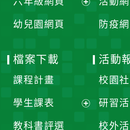
六年級網頁
活動網
選
開
展
單
幼兒園網頁
防疫網
選
開
單
選
檔案下載
活動
單
課程計畫
校園社
學生課表
研習活
展
教科書評選
校外活