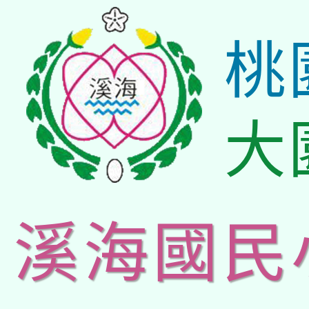
桃
大
溪海國民