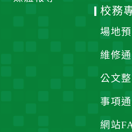
校務
單
場地預
維修通
公文整
事項通
網站F