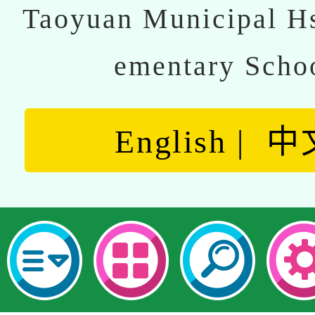
Taoyuan Municipal Hs
ementary Scho
English
中