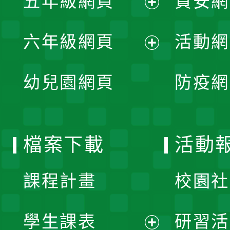
五年級網頁
資安網
選
開
展
單
六年級網頁
活動網
選
開
展
單
幼兒園網頁
防疫網
選
開
單
選
檔案下載
活動
單
課程計畫
校園社
學生課表
研習活