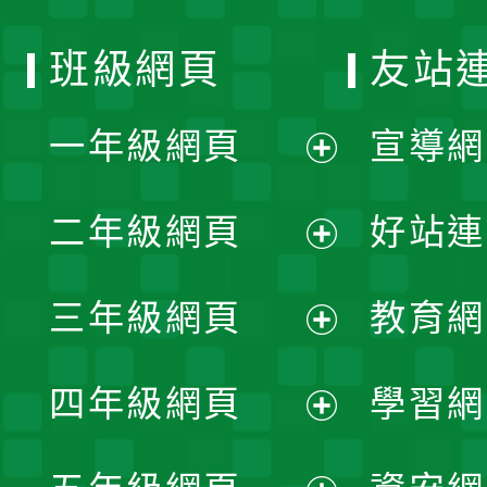
班級網頁
友站
一年級網頁
宣導網
展
二年級網頁
好站連
開
展
三年級網頁
教育網
選
開
展
單
四年級網頁
學習網
選
開
展
單