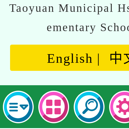
Taoyuan Municipal Hs
ementary Scho
English
中