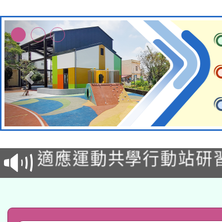
本校115學年度第2次
適應運動共學行動站研
甄選結果公告(無人報名
本館辦理115年度閱讀
科技賦能─人工智慧(AI
暨閱讀推動專業研習