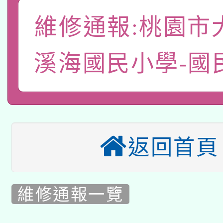
A3數位素養講師名單
礎課程
維修通報:桃園市
「數位內容與教學軟體線
有關大陸委員會函釋公
pilot」
溪海國民小學-國
轉知經濟部水利署委託
薪期間赴陸應申請許可
115年8月22日(星期六)
業技術研究院辦理「11
2026年桃園地景藝術
桃園市孔廟祈福系列活
用水績優單位及節水達
返回首頁
本校115學年度第2次
開 智慧啟航」
動」
適應運動共學行動站研
甄選結果公告(無人報名
維修通報一覽
本館辦理115年度閱讀