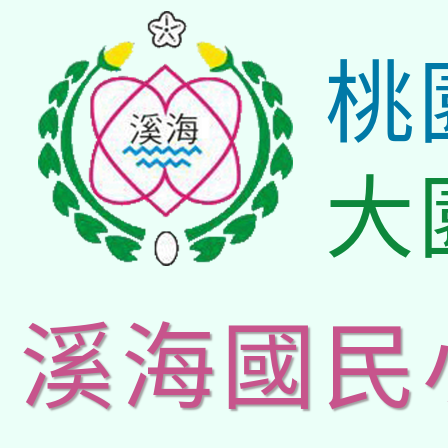
桃
大
溪海國民