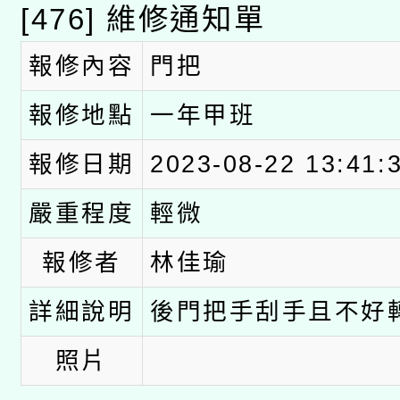
科技賦能─人工智慧(AI
暨閱讀推動專業研習
[476] 維修通知單
A3數位素養講師名單
礎課程
報修內容
門把
「數位內容與教學軟體線
報修地點
一年甲班
有關大陸委員會函釋公
pilot」
報修日期
2023-08-22 13:41:
轉知經濟部水利署委託
薪期間赴陸應申請許可
嚴重程度
輕微
115年8月22日(星期六)
業技術研究院辦理「11
報修者
林佳瑜
2026年桃園地景藝術
桃園市孔廟祈福系列活
用水績優單位及節水達
詳細說明
後門把手刮手且不好
開 智慧啟航」
動」
照片