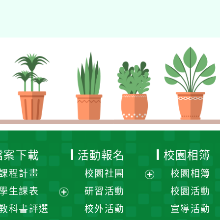
徐嘉裕 Neil hsu
檔案下載
活動報名
校園相簿
課程計畫
校園社團
校園相簿
展
學生課表
研習活動
校園活動
開
展
教科書評選
校外活動
宣導活動
選
開