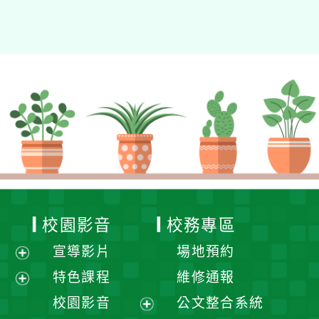
校園影音
校務專區
宣導影片
場地預約
展
特色課程
維修通報
開
展
校園影音
公文整合系統
選
開