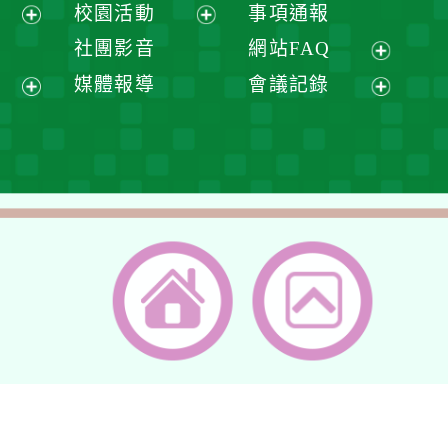
展
校園活動
事項通報
單
選
開
展
展
社團影音
網站FAQ
單
選
開
開
展
媒體報導
會議記錄
單
選
選
開
展
展
單
單
選
開
開
單
選
選
單
單
返回首頁
返回頂端