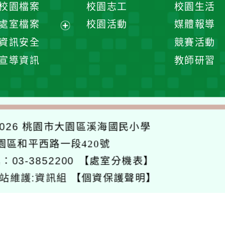
校園檔案
校園志工
校園生活
單
選
處室檔案
校園活動
媒體報導
單
展
資訊安全
競賽活動
開
宣導資訊
教師研習
選
單
026
桃園市大園區溪海國民小學
大園區和平西路一段420號
：03-3852200
【處室分機表】
站維護:資訊組
【個資保護聲明】