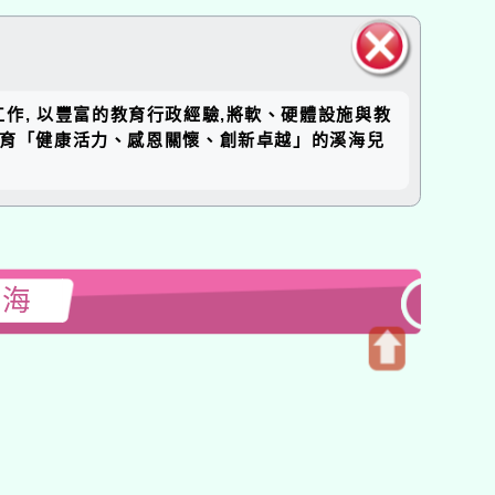
關閉區
工作, 以豐富的教育行政經驗,將軟、硬體設施與教
塊
培育「健康活力、感恩關懷、創新卓越」的溪海兒
溪海
開
啟
上
方
區