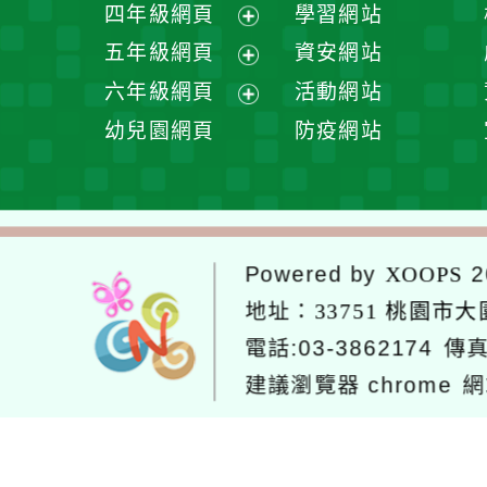
展
四年級網頁
學習網站
單
選
開
展
五年級網頁
資安網站
單
選
開
展
六年級網頁
活動網站
單
選
開
展
幼兒園網頁
防疫網站
單
選
開
單
選
單
Powered by
2
XOOPS
地址：
33751 桃園市
電話:03-3862174
傳真
建議瀏覽器 chrome
網
網站設計：Neil
網站設計工坊