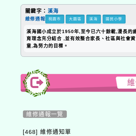
關鍵字：
溪海
維修通報
桃園市
大園區
溪海
國民小學
溪海國小成立於1950年,至今已六十餘載,漫長
育理念充分結合 ,並有效整合家長、社區與社會
童,為努力的目標。
維
維修通報一覽
[468] 維修通知單