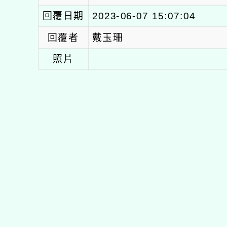
回覆日期
2023-06-07 15:07:04
回覆者
戴玉珊
照片
佈景版本：
neilhhest
適用瀏覽器：Edge、Goo
Xoops版本：
XOOPS 
Xoops
：
網站設計
N