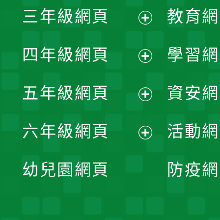
展
三年級網頁
教育網
選
開
展
單
四年級網頁
學習網
選
開
展
單
五年級網頁
資安網
選
開
展
單
六年級網頁
活動網
選
開
展
單
幼兒園網頁
防疫網
選
開
單
選