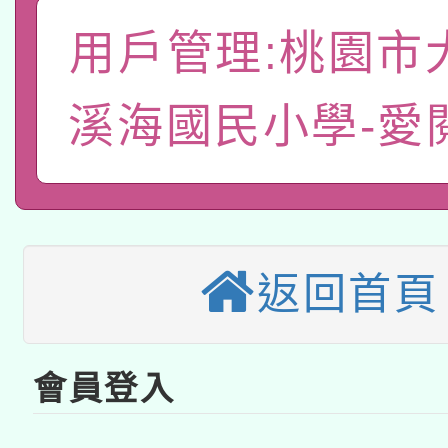
A3數位素養講師名單
礎課程
用戶管理:桃園市
「數位內容與教學軟體線
有關大陸委員會函釋公
pilot」
溪海國民小學-愛
轉知經濟部水利署委託
薪期間赴陸應申請許可
115年8月22日(星期六)
業技術研究院辦理「11
2026年桃園地景藝術
桃園市孔廟祈福系列活
用水績優單位及節水達
返回首頁
本校115學年度第2次
開 智慧啟航」
動」
適應運動共學行動站研
招甄選結果公告(無人
會員登入
本館辦理115年度閱讀
招)