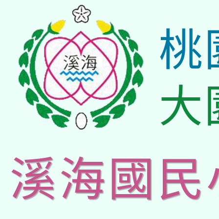
桃
大
溪海國民