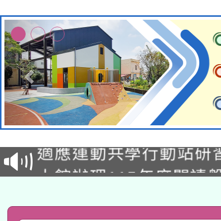
本校115學年度第2次
適應運動共學行動站研
招甄選結果公告(無人
本館辦理115年度閱讀
招)
科技賦能─人工智慧(AI
暨閱讀推動專業研習