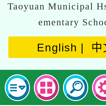
Taoyuan Municipal Hs
ementary Scho
English
中