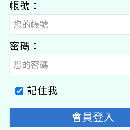
科技賦能─人工智慧(AI
暨閱讀推動專業研習
帳號：
A3數位素養講師名單
礎課程
「數位內容與教學軟體線
有關大陸委員會函釋公
pilot」
密碼：
轉知經濟部水利署委託
薪期間赴陸應申請許可
115年8月22日(星期六)
業技術研究院辦理「11
2026年桃園地景藝術
桃園市孔廟祈福系列活
記住我
用水績優單位及節水達
開 智慧啟航」
動」
會員登入