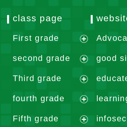
class page
websit
First grade
Advoca
expand
second grade
good si
menu
expand
Third grade
educat
menu
expand
fourth grade
learnin
menu
expand
Fifth grade
infose
menu