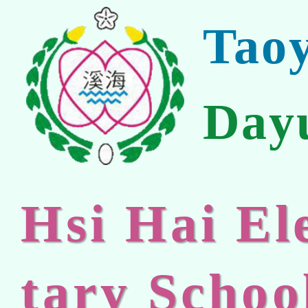
Tao
Day
Hsi Hai E
tary Schoo