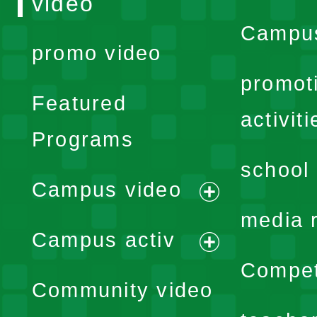
video
Campus
promo video
promot
Featured
activiti
Programs
school 
Campus video
expand
media 
Campus activ
menu
expand
Compet
Community video
menu