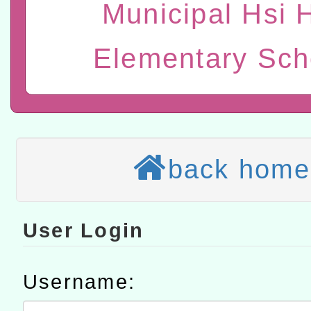
Municipal Hsi 
進學校輔導計畫師資專業
民族教育政策研討會「原
轉知教育部國民及學前教
計畫
趨勢與發展」
政府教育局辦理「115年
函轉國立臺灣師範大學辦
Elementary Sch
研習實施計畫－夢的N次方
臺北學習中心115年度第2
轉知有關國立成功大學辦
北場」計畫
班」招生簡章及EDM
共融平台-教案暨教學示範
教育部國民及學前教育署「11
章
COVID-19疫苗接種計畫
轉知經濟部水利署委託財
back home
擴大為「滿6個月以上尚未
研究院辦理「115年表揚
115年8月22日(星期六)辦
措施，延長至115年9月28
位及節水達人選拔活動」
市孔廟祈福系列活動—儒門
2026年桃園地景藝術節教
User Login
航」
「2026桃園藝術巡演」活
Username:
宜
轉知教育部國民及學前教