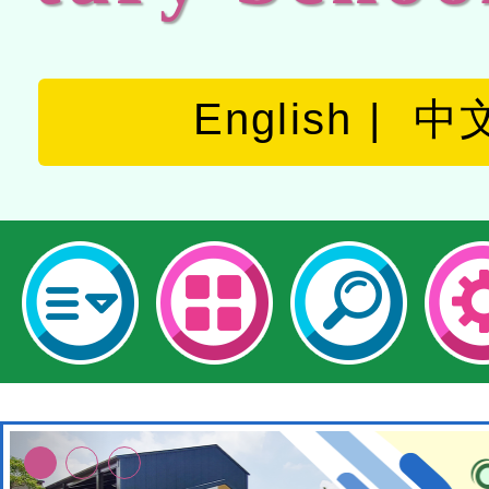
English
中