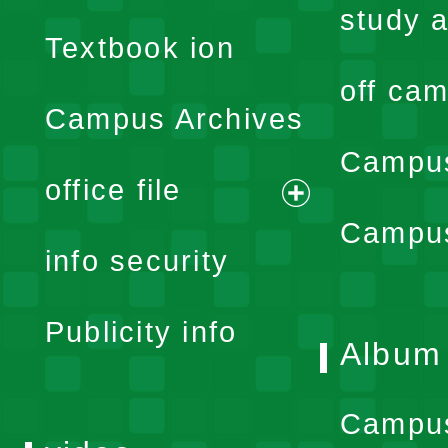
menu
study a
Textbook ion
off cam
Campus Archives
Campus
office file
expand
Campus
info security
menu
Publicity info
Album
Campu