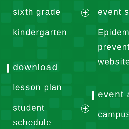
expand
sixth grade
event s
menu
expand
kindergarten
Epidem
menu
preven
websit
download
lesson plan
event 
student
campus
expand
schedule