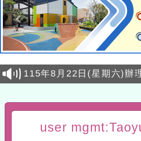
轉知經濟部水利署委託財
研究院辦理「115年表揚
115年8月22日(星期六)辦
位及節水達人選拔活動」
市孔廟祈福系列活動—儒門
2026年桃園地景藝術節教
航」
「2026桃園藝術巡演」活
宜
轉知教育部國民及學前教
user mgmt:Taoy
灣師範大學辦理「114至1
函轉國家教育研究院中心辦