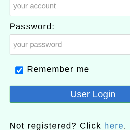
灣師範大學辦理「114至1
函轉國家教育研究院中心辦
進學校輔導計畫師資專業
民族教育政策研討會「原
轉知教育部國民及學前教
Password:
計畫
趨勢與發展」
政府教育局辦理「115年
函轉國立臺灣師範大學辦
研習實施計畫－夢的N次方
臺北學習中心115年度第2
轉知有關國立成功大學辦
北場」計畫
班」招生簡章及EDM
共融平台-教案暨教學示範
教育部國民及學前教育署「11
Remember me
章
COVID-19疫苗接種計畫
User Login
擴大為「滿6個月以上尚未
措施，延長至115年9月28
Not registered? Click
here
.