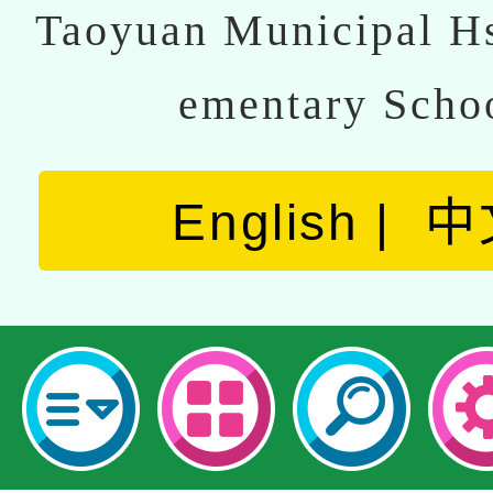
Taoyuan Municipal Hs
ementary Scho
English
中