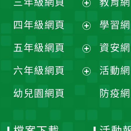
三年級網頁
教育網
選
開
展
單
四年級網頁
學習網
選
開
展
單
五年級網頁
資安網
選
開
展
單
六年級網頁
活動網
選
開
展
單
幼兒園網頁
防疫網
選
開
單
選