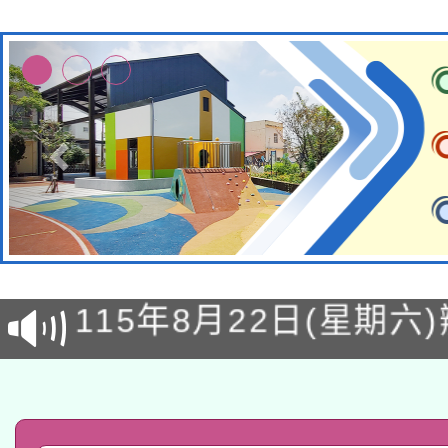
轉知經濟部水利署委託
115年8月22日(星期六)
業技術研究院辦理「11
2026年桃園地景藝術
桃園市孔廟祈福系列活
用水績優單位及節水達
「2026桃園藝術巡演
開 智慧啟航」
動」