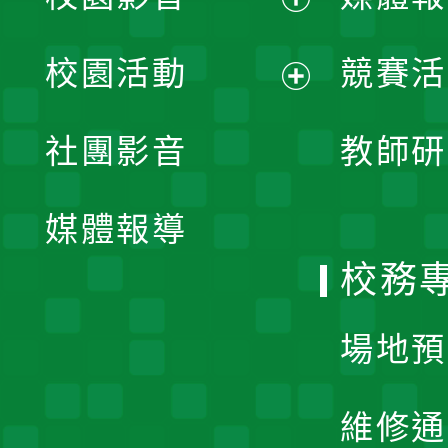
展
校園活動
競賽活
開
展
社團影音
教師研
選
開
單
媒體報導
選
校務
單
場地預
維修通