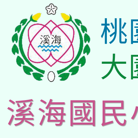
桃
大
溪海國民