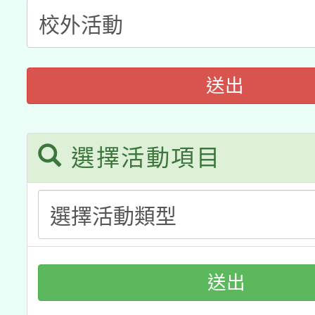
「2026桃園藝術巡演
開 智慧啟航」
動」
月28日止
轉知教育部國民及學前
關事宜
函轉國家教育研究院中心
國立臺灣師範大學辦理「1
送出
轉知教育部國民及學前
原住民族教育政策研討
年度健康促進學校輔導
函轉國立臺灣師範大學
新北市政府教育局辦理「
選擇活動項目
族教育國際趨勢與發展
業成長研習」實施計畫
轉知有關國立成功大學
族語言臺北學習中心11
師專業成長研習實施計
教育部國民及學前教育署「
文教學共融平台-教案
「族語學習班」招生簡章
方素養工作坊新北場」
年度COVID-19疫苗
件」活動簡章
送出
接種對象擴大為「滿6