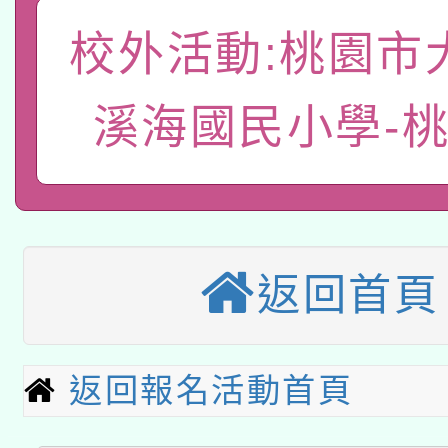
轉知教育部國民及學前
關事宜
校外活動:桃園市
函轉國家教育研究院中心
國立臺灣師範大學辦理「1
轉知教育部國民及學前
原住民族教育政策研討
溪海國民小學-
年度健康促進學校輔導
函轉國立臺灣師範大學
新北市政府教育局辦理「
族教育國際趨勢與發展
業成長研習」實施計畫
轉知有關國立成功大學
族語言臺北學習中心11
師專業成長研習實施計
教育部國民及學前教育署「
文教學共融平台-教案
「族語學習班」招生簡章
方素養工作坊新北場」
返回首頁
轉知經濟部水利署委託
年度COVID-19疫苗
件」活動簡章
115年8月22日(星期六)
業技術研究院辦理「11
接種對象擴大為「滿6
返回報名活動首頁
2026年桃園地景藝術
桃園市孔廟祈福系列活
用水績優單位及節水達
接種之民眾」措施，延長