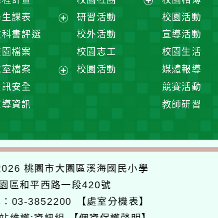
展
學生課表
研習活動
校園活動
開
展
教科書評選
校外活動
宣導活動
選
開
校園檔案
校園志工
校園生活
單
選
處室檔案
校園活動
媒體報導
單
展
資訊安全
競賽活動
開
宣導資訊
教師研習
選
單
026
桃園市大園區溪海國民小學
大園區和平西路一段420號
：03-3852200
【處室分機表】