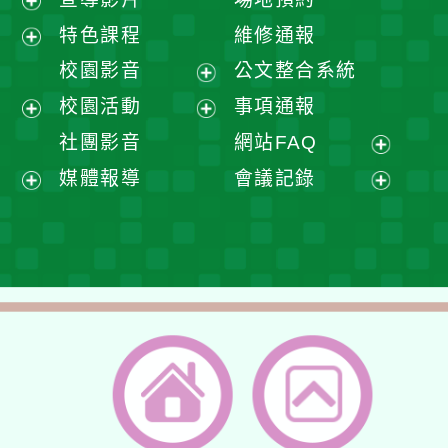
展
特色課程
維修通報
開
展
校園影音
公文整合系統
選
開
展
校園活動
事項通報
單
選
開
展
展
社團影音
網站FAQ
單
選
開
開
展
媒體報導
會議記錄
單
選
選
開
展
展
單
單
選
開
開
單
選
選
單
單