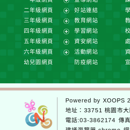
展
二年級網頁
好站連結
開
展
三年級網頁
教育網站
選
開
展
四年級網頁
學習網站
單
選
開
展
五年級網頁
資安網站
單
選
開
展
六年級網頁
活動網站
單
選
開
展
幼兒園網頁
防疫網站
單
選
開
單
選
單
Powered by
XOOPS
2
地址：
33751 桃園市
電話:03-3862174
傳真