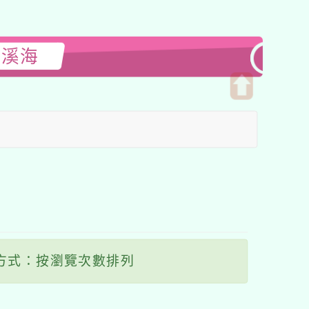
閱溪海
開
啟
上
方
區
塊
方式：按瀏覽次數排列