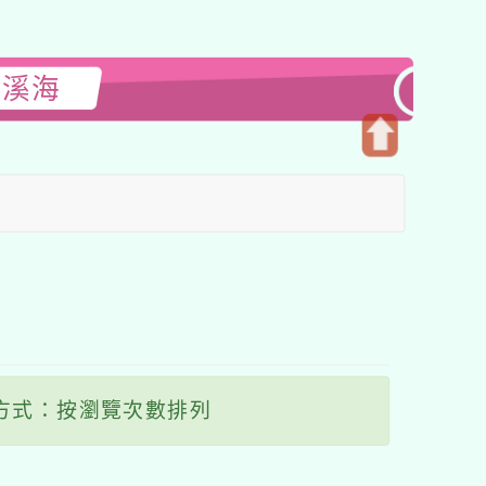
閱溪海
開
啟
上
方
區
塊
方式：按瀏覽次數排列