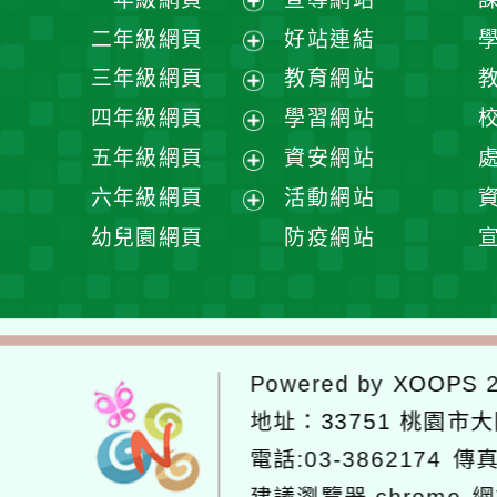
展
二年級網頁
好站連結
開
展
三年級網頁
教育網站
選
開
展
四年級網頁
學習網站
單
選
開
展
五年級網頁
資安網站
單
選
開
展
六年級網頁
活動網站
單
選
開
展
幼兒園網頁
防疫網站
單
選
開
單
選
單
Powered by
XOOPS
2
地址：
33751 桃園市
電話:03-3862174
傳真