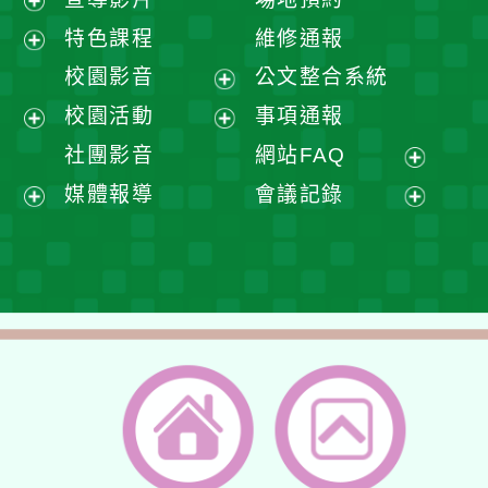
展
特色課程
維修通報
開
展
校園影音
公文整合系統
選
開
展
校園活動
事項通報
單
選
開
展
展
社團影音
網站FAQ
單
選
開
開
展
媒體報導
會議記錄
單
選
選
開
展
展
單
單
選
開
開
單
選
選
單
單