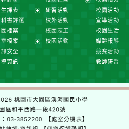
展
學生課表
研習活動
校園活動
開
展
教科書評選
校外活動
宣導活動
選
開
校園檔案
校園志工
校園生活
單
選
處室檔案
校園活動
媒體報導
單
展
資訊安全
競賽活動
開
宣導資訊
教師研習
選
單
026
桃園市大園區溪海國民小學
大園區和平西路一段420號
：03-3852200
【處室分機表】