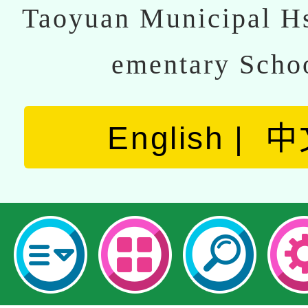
Taoyuan Municipal Hs
ementary Scho
English
中