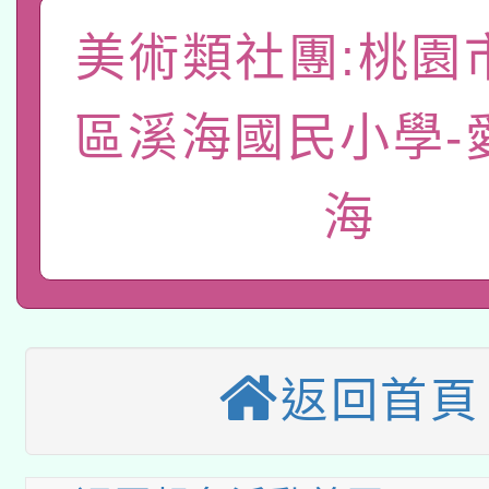
「數位內容與教學軟體線
美術類社團:桃園
有關大陸委員會函釋公
pilot」
轉知經濟部水利署委託
薪期間赴陸應申請許可
區溪海國民小學-
115年8月22日(星期六)
業技術研究院辦理「11
海
2026年桃園地景藝術
桃園市孔廟祈福系列活
用水績優單位及節水達
「2026桃園藝術巡演
開 智慧啟航」
動」
適應運動共學行動站研
關事宜
本館辦理115年度閱讀
返回首頁
科技賦能─人工智慧(AI
暨閱讀推動專業研習