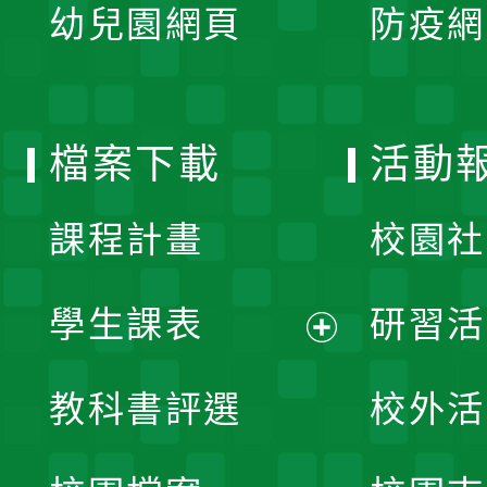
單
幼兒園網頁
防疫網
選
開
單
選
檔案下載
活動
單
課程計畫
校園社
學生課表
研習活
展
教科書評選
校外活
開