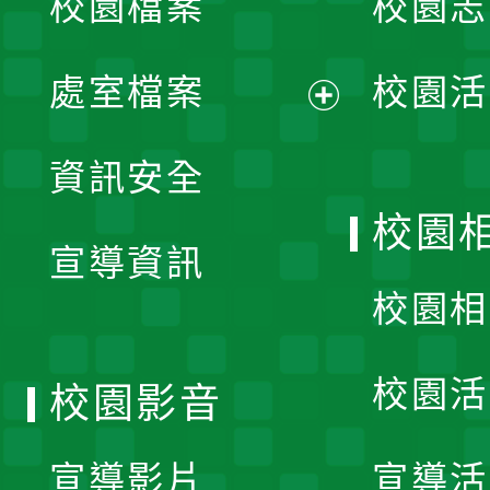
校園檔案
校園志
選
單
處室檔案
校園活
展
資訊安全
開
校園
宣導資訊
選
校園相
單
校園活
校園影音
宣導影片
宣導活