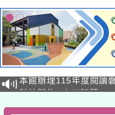
適應運動共學行動站研
本館辦理115年度閱讀
科技賦能─人工智慧(AI
暨閱讀推動專業研習
A3數位素養講師名單
礎課程