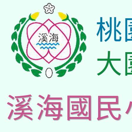
桃
大
溪海國民