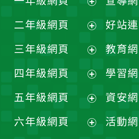
一年級網頁
宣導網
展
二年級網頁
好站連
開
展
三年級網頁
教育網
選
開
展
單
四年級網頁
學習網
選
開
展
單
五年級網頁
資安網
選
開
展
單
六年級網頁
活動網
選
開
展