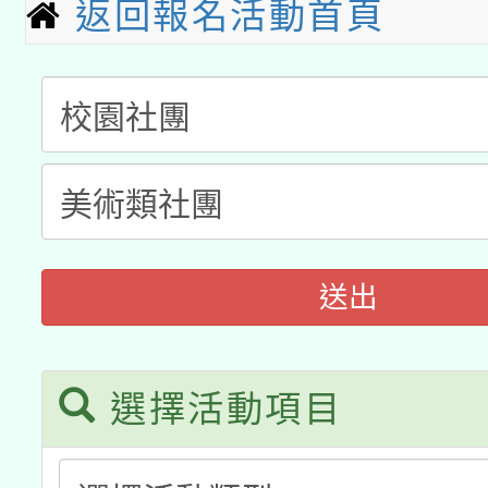
A3數位素養講師名單
礎課程
返回報名活動首頁
「數位內容與教學軟體線
有關大陸委員會函釋公
pilot」
轉知經濟部水利署委託
薪期間赴陸應申請許可
115年8月22日(星期六)
業技術研究院辦理「11
2026年桃園地景藝術
桃園市孔廟祈福系列活
用水績優單位及節水達
送出
「2026桃園藝術巡演
開 智慧啟航」
動」
關事宜
選擇活動項目