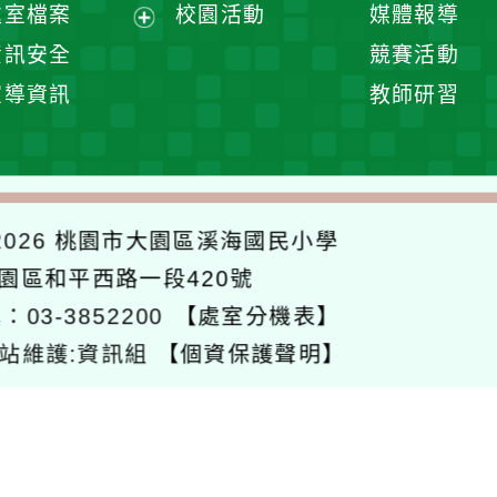
處室檔案
校園活動
媒體報導
單
展
資訊安全
競賽活動
開
宣導資訊
教師研習
選
單
026
桃園市大園區溪海國民小學
大園區和平西路一段420號
：03-3852200
【處室分機表】
站維護:資訊組
【個資保護聲明】