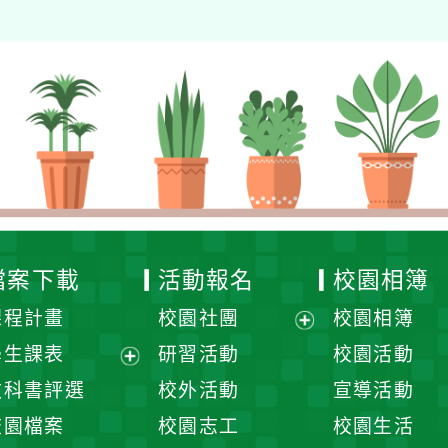
檔案下載
活動報名
校園相簿
課程計畫
校園社團
校園相簿
展
學生課表
研習活動
校園活動
開
展
教科書評選
校外活動
宣導活動
選
開
校園檔案
校園志工
校園生活
單
選