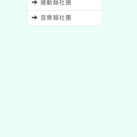
運動類社團
音樂類社團
佈景版本：
neilhhes
適用瀏覽器：Edge、Goo
Xoops版本：
XOOPS
Xoops
網站設計
：
N
Xoops網站設計者：