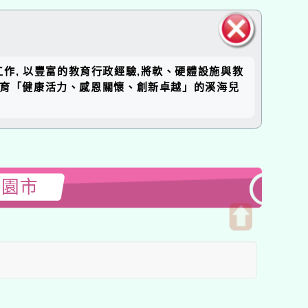
關閉區
工作, 以豐富的教育行政經驗,將軟、硬體設施與教
塊
培育「健康活力、感恩關懷、創新卓越」的溪海兒
桃園市
開
啟
上
方
區