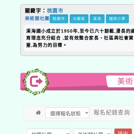
關鍵字：
桃園市
美術類社團
桃園市
大園區
溪海
國民小學
溪海國小成立於1950年,至今已六十餘載,漫長
育理念充分結合 ,並有效整合家長、社區與社會
童,為努力的目標。
美術
報名紀錄查詢
送出