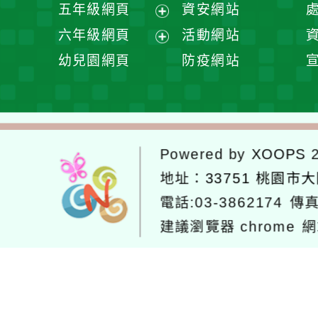
展
五年級網頁
資安網站
單
選
開
展
六年級網頁
活動網站
單
選
開
展
幼兒園網頁
防疫網站
單
選
開
單
選
單
Powered by
XOOPS
2
地址：
33751 桃園市
電話:03-3862174
傳真
建議瀏覽器 chrome
網
網站設計：
Neil網站設計
工坊