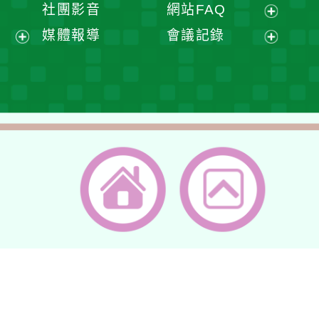
展
展
社團影音
網站FAQ
單
選
開
開
展
媒體報導
會議記錄
單
選
選
開
展
展
單
單
選
開
開
單
選
選
單
單
返回首頁
返回頂端