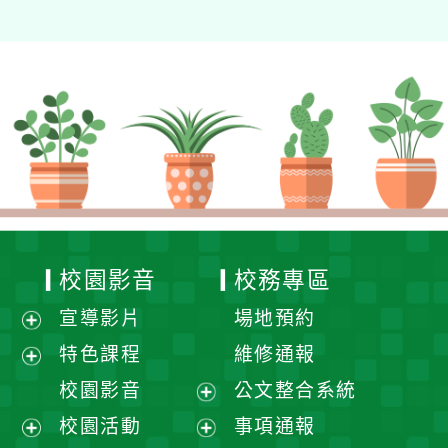
校園影音
校務專區
宣導影片
場地預約
展
特色課程
維修通報
開
展
校園影音
公文整合系統
選
開
展
校園活動
事項通報
單
選
開