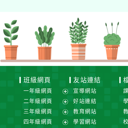
班級網頁
友站連結
一年級網頁
宣導網站
展
二年級網頁
好站連結
開
展
三年級網頁
教育網站
選
開
展
四年級網頁
學習網站
單
選
開