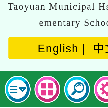
Taoyuan Municipal Hs
ementary Scho
English
中