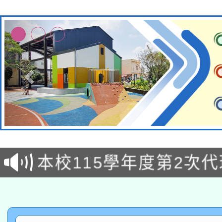
本校115學年度第1次
本校115學年度第2次
第3次招考甄選結果公告
有關原住民族委員會11
次招考甄選結果公告(尚
兒童少年暑期犯罪預防
公告之原住民族歲時祭