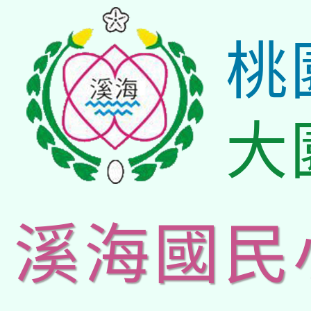
桃
大
溪海國民