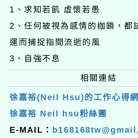
1、求知若飢 虛懷若愚
2、任何被視為感情的枷鎖，都
運而捕捉指間流逝的風
3、自強不息
相關連結
徐嘉裕(Neil Hsu)的工作心得
徐嘉裕 Neil hsu粉絲團
E-MAIL：
b168168tw@gmail