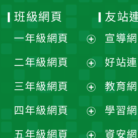
班級網頁
友站
一年級網頁
宣導網
展
二年級網頁
好站連
開
展
三年級網頁
教育網
選
開
展
單
四年級網頁
學習網
選
開
展
單
五年級網頁
資安網
選