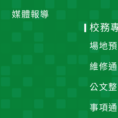
開
單
媒體報導
選
校務
單
場地預
維修通
公文整
事項通