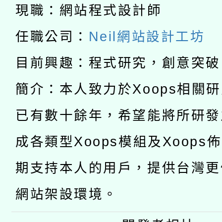
兒童少年暑期犯罪預防
公告之原住民族歲時祭
現職：網站程式設計師
有關本府115年70歲
答一案
任職公司：
Neil網站設計工坊
一案。
本校115學年度第2次
人員健康講座「吃得安
目前興趣：程式研究，創意突破
適應運動共學行動站研
招甄選結果公告(無人
心」，鼓勵退休同仁踴
簡介：本人致力於Xoops相關
本館辦理115年度閱讀
招)
案。
已有數十餘年，希望能將所研發
科技賦能─人工智慧(AI
暨閱讀推動專業研習
成各類型Xoops模組及Xoops
A3數位素養講師名單
礎課程
期支持本人的用戶，提供台灣更
網站架設環境。