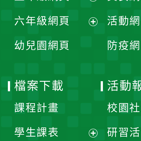
開
展
單
六年級網頁
活動網
選
開
展
單
幼兒園網頁
防疫網
選
開
單
選
檔案下載
活動
單
課程計畫
校園社
學生課表
研習活