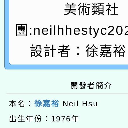
有關本府115年70歲
答一案
美術類社
一案。
本校115學年度第2次
人員健康講座「吃得安
團:neilhhestyc2
適應運動共學行動站研
招甄選結果公告(無人
心」，鼓勵退休同仁踴
本館辦理115年度閱讀
設計者：徐嘉裕 
招)
案。
科技賦能─人工智慧(AI
暨閱讀推動專業研習
A3數位素養講師名單
礎課程
開發者簡介
本校115學年度第1次
本校115學年度第2次
本名：
徐嘉裕
Neil Hsu
第3次招考甄選結果公告
有關原住民族委員會11
出生年份：1976年
次招考甄選結果公告(尚