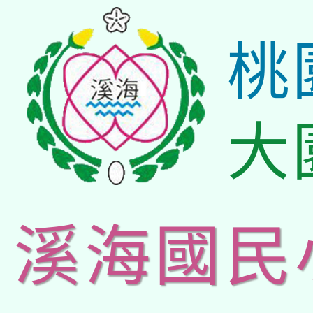
桃
大
溪海國民