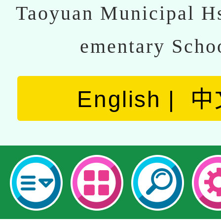
Taoyuan Municipal Hs
ementary Scho
English
中