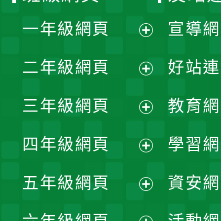
一年級網頁
宣導網
展
二年級網頁
好站連
開
展
三年級網頁
教育網
選
開
展
單
四年級網頁
學習網
選
開
展
單
五年級網頁
資安網
選
開
展
單