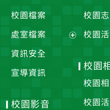
開
校園檔案
校園志
選
單
處室檔案
校園活
展
資訊安全
開
校園
宣導資訊
選
校園相
單
校園活
校園影音