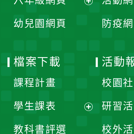
六年級網頁
活動網
選
開
展
單
幼兒園網頁
防疫網
選
開
單
選
檔案下載
活動
單
課程計畫
校園社
學生課表
研習活
展
教科書評選
校外活