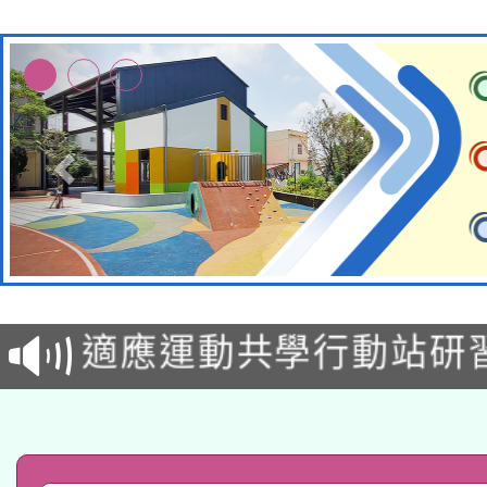
本校115學年度第2次
適應運動共學行動站研
招甄選結果公告(無人
本館辦理115年度閱讀
招)
科技賦能─人工智慧(AI
暨閱讀推動專業研習