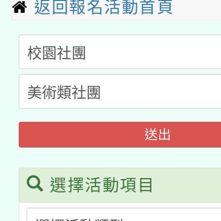
返回報名活動首頁
科技賦能─人工智慧(AI
暨閱讀推動專業研習
A3數位素養講師名單
礎課程
「數位內容與教學軟體線
有關大陸委員會函釋公
pilot」
轉知經濟部水利署委託
薪期間赴陸應申請許可
115年8月22日(星期六)
業技術研究院辦理「11
送出
2026年桃園地景藝術
桃園市孔廟祈福系列活
用水績優單位及節水達
選擇活動項目
開 智慧啟航」
動」