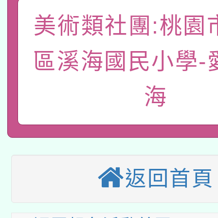
A3數位素養講師名單
礎課程
美術類社團:桃園
「數位內容與教學軟體線
有關大陸委員會函釋公
區溪海國民小學-
pilot」
轉知經濟部水利署委託
薪期間赴陸應申請許可
海
115年8月22日(星期六)
業技術研究院辦理「11
2026年桃園地景藝術
桃園市孔廟祈福系列活
用水績優單位及節水達
本校115學年度第2次
開 智慧啟航」
動」
返回首頁
適應運動共學行動站研
招甄選結果公告(無人
本館辦理115年度閱讀
招)