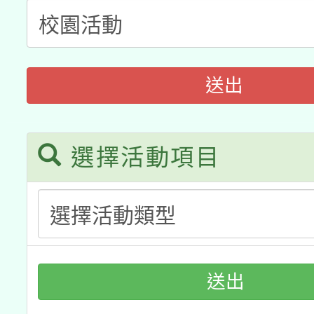
科技賦能─人工智慧(AI
暨閱讀推動專業研習
A3數位素養講師名單
礎課程
「數位內容與教學軟體線
送出
有關大陸委員會函釋公
pilot」
轉知經濟部水利署委託
選擇活動項目
薪期間赴陸應申請許可
115年8月22日(星期六)
業技術研究院辦理「11
2026年桃園地景藝術
桃園市孔廟祈福系列活
用水績優單位及節水達
開 智慧啟航」
動」
送出