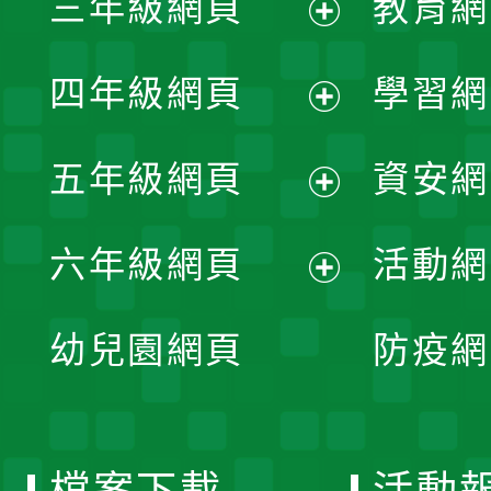
三年級網頁
教育網
選
開
展
單
四年級網頁
學習網
選
開
展
單
五年級網頁
資安網
選
開
展
單
六年級網頁
活動網
選
開
展
單
幼兒園網頁
防疫網
選
開
單
選