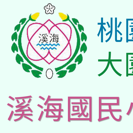
桃
大
溪海國民