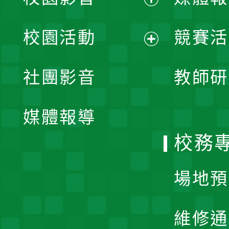
展
校園活動
競賽活
開
展
社團影音
教師研
選
開
單
媒體報導
選
校務
單
場地預
維修通