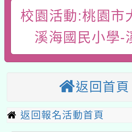
A3數位素養講師名單
礎課程
校園活動:桃園市
「數位內容與教學軟體線
有關大陸委員會函釋公
溪海國民小學-
pilot」
轉知經濟部水利署委託
薪期間赴陸應申請許可
115年8月22日(星期六)
業技術研究院辦理「11
2026年桃園地景藝術
桃園市孔廟祈福系列活
用水績優單位及節水達
返回首頁
本校115學年度第2次
開 智慧啟航」
動」
適應運動共學行動站研
招甄選結果公告(無人
返回報名活動首頁
本館辦理115年度閱讀
招)