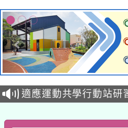
本校115學年度第2次
適應運動共學行動站研
招甄選結果公告(無人
本館辦理115年度閱讀
招)
科技賦能─人工智慧(AI
暨閱讀推動專業研習