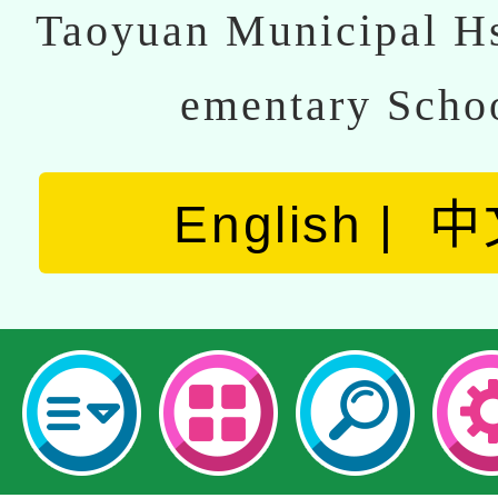
Taoyuan Municipal Hs
ementary Scho
English
中