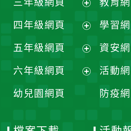
三年級網頁
教育網
選
開
展
單
四年級網頁
學習網
選
開
展
單
五年級網頁
資安網
選
開
展
單
六年級網頁
活動網
選
開
展
單
幼兒園網頁
防疫網
選
開
單
選