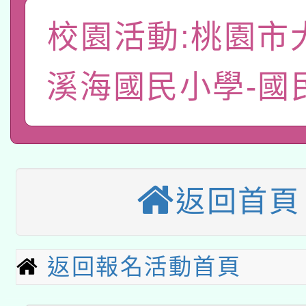
函轉國家教育研究院中心
國立臺灣師範大學辦理「1
校園活動:桃園市
轉知教育部國民及學前
原住民族教育政策研討
年度健康促進學校輔導
函轉國立臺灣師範大學
溪海國民小學-國
新北市政府教育局辦理「
族教育國際趨勢與發展
業成長研習」實施計畫
轉知有關國立成功大學
族語言臺北學習中心11
師專業成長研習實施計
教育部國民及學前教育署「
文教學共融平台-教案
「族語學習班」招生簡章
方素養工作坊新北場」
本市兒童口腔健康促進
年度COVID-19疫苗
件」活動簡章
返回首頁
115年8月22日(星期六)
宣導素材2份，請協助
接種對象擴大為「滿6
2026年桃園地景藝術
桃園市孔廟祈福系列活
管道加強宣導
接種之民眾」措施，延長
返回報名活動首頁
「2026桃園藝術巡演
開 智慧啟航」
月28日止