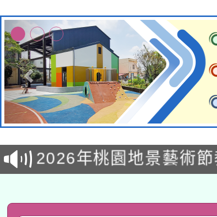
115年8月22日(星期六)
2026年桃園地景藝術
桃園市孔廟祈福系列活
「2026桃園藝術巡演
開 智慧啟航」
轉知教育部國民及學前
關事宜