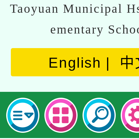
Taoyuan Municipal Hs
ementary Scho
English
中