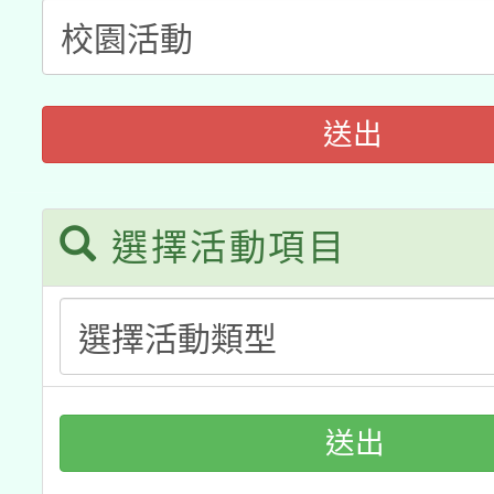
轉知教育部國民及學前
關事宜
函轉國家教育研究院中心
國立臺灣師範大學辦理「1
轉知教育部國民及學前
原住民族教育政策研討
送出
年度健康促進學校輔導
函轉國立臺灣師範大學
新北市政府教育局辦理「
族教育國際趨勢與發展
業成長研習」實施計畫
轉知有關國立成功大學
選擇活動項目
族語言臺北學習中心11
師專業成長研習實施計
教育部國民及學前教育署「
文教學共融平台-教案
「族語學習班」招生簡章
方素養工作坊新北場」
本市兒童口腔健康促進
年度COVID-19疫苗
件」活動簡章
宣導素材2份，請協助
接種對象擴大為「滿6
送出
管道加強宣導
接種之民眾」措施，延長