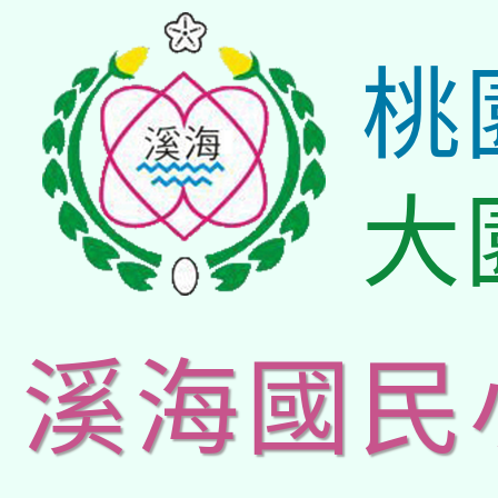
桃
大
溪海國民