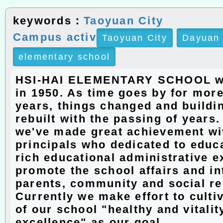
keywords：
Taoyuan City
Campus activ
Taoyuan City
Dayuan 
elementary school
HSI-HAI ELEMENTARY SCHOOL w
in 1950. As time goes by for more
years, things changed and buildi
rebuilt with the passing of years
we've made great achievement wit
principals who dedicated to educ
rich educational administrative e
promote the school affairs and in
parents, community and social r
Currently we make effort to culti
of our school "healthy and vitalit
excellence" as our goal.