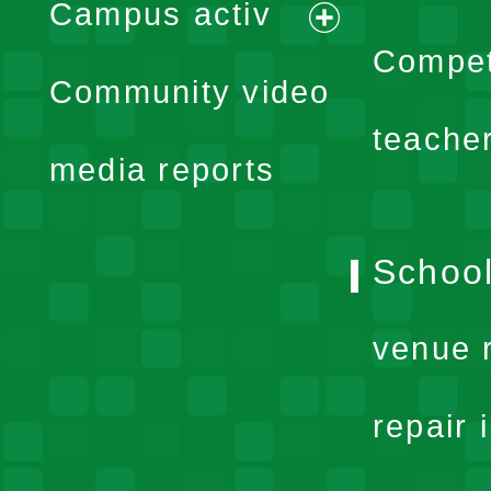
Campus activ
menu
expand
Compet
Community video
menu
teache
media reports
School
venue 
repair 