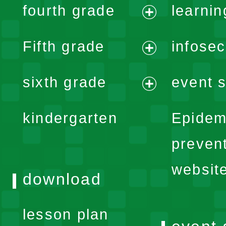
fourth grade
learnin
menu
expand
Fifth grade
infose
menu
expand
sixth grade
event s
menu
expand
kindergarten
Epidem
menu
preven
websit
download
lesson plan