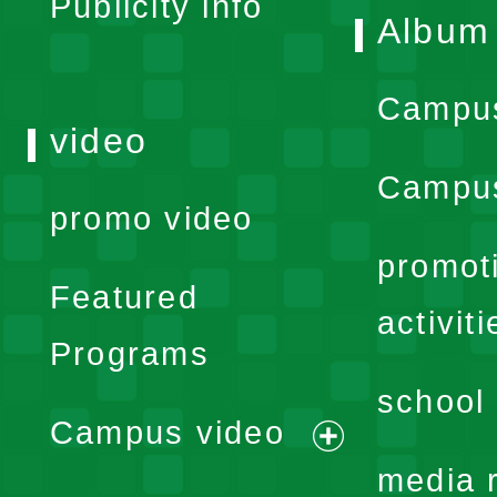
Publicity info
Album
Campu
video
Campus
promo video
promot
Featured
activiti
Programs
school 
Campus video
expand
media 