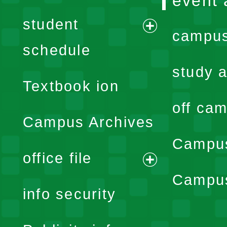
event 
student
campus
expand
schedule
menu
study a
Textbook ion
off cam
Campus Archives
Campus
office file
expand
Campus
info security
menu