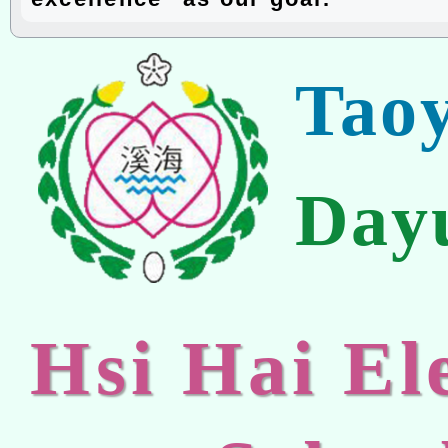
Tao
Day
Hsi Hai E