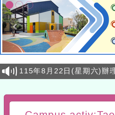
轉知經濟部水利署委託財
研究院辦理「115年表揚
115年8月22日(星期六)辦
位及節水達人選拔活動」
市孔廟祈福系列活動—儒門
2026年桃園地景藝術節教
航」
「2026桃園藝術巡演」活
宜
轉知教育部國民及學前教
Campus activ:Ta