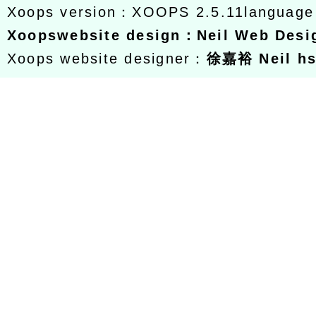
Xoops version：
XOOPS 2.5.11
languag
Xoops
website design
：
Neil Web Des
Xoops website designer：
徐嘉裕 Neil h