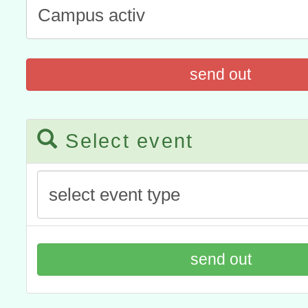
宜
轉知教育部國民及學前教
灣師範大學辦理「114至1
函轉國家教育研究院中心辦
send out
進學校輔導計畫師資專業
民族教育政策研討會「原
轉知教育部國民及學前教
計畫
趨勢與發展」
政府教育局辦理「115年
函轉國立臺灣師範大學辦
Select event
研習實施計畫－夢的N次方
臺北學習中心115年度第2
轉知有關國立成功大學辦
北場」計畫
班」招生簡章及EDM
共融平台-教案暨教學示範
教育部國民及學前教育署「11
章
COVID-19疫苗接種計畫
擴大為「滿6個月以上尚未
send out
措施，延長至115年9月28