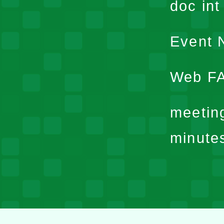
doc in
Event N
Web F
meetin
minute