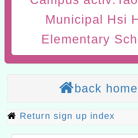
灣師範大學辦理「114至1
函轉國家教育研究院中心辦
Municipal Hsi 
進學校輔導計畫師資專業
民族教育政策研討會「原
轉知教育部國民及學前教
計畫
趨勢與發展」
政府教育局辦理「115年
函轉國立臺灣師範大學辦
Elementary Sch
研習實施計畫－夢的N次方
臺北學習中心115年度第2
轉知有關國立成功大學辦
北場」計畫
班」招生簡章及EDM
共融平台-教案暨教學示範
教育部國民及學前教育署「11
章
COVID-19疫苗接種計畫
轉知經濟部水利署委託財
back home
擴大為「滿6個月以上尚未
研究院辦理「115年表揚
115年8月22日(星期六)辦
措施，延長至115年9月28
位及節水達人選拔活動」
市孔廟祈福系列活動—儒門
2026年桃園地景藝術節教
Return sign up index
航」
「2026桃園藝術巡演」活