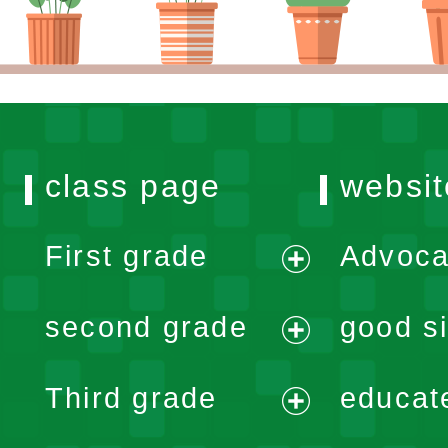
class page
websit
First grade
Advoca
expand
second grade
good si
menu
expand
Third grade
educat
menu
expand