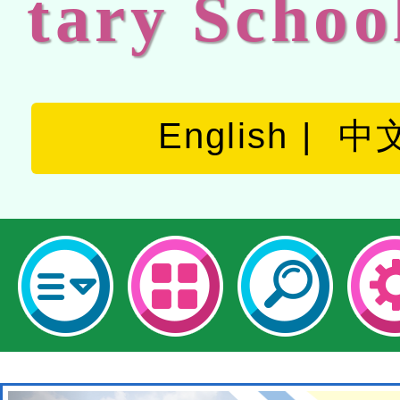
tary Schoo
English
中