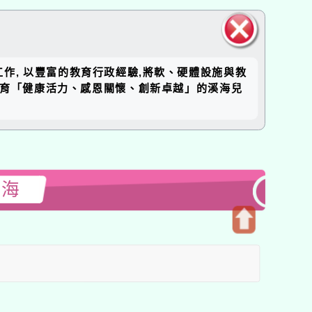
關閉區
工作, 以豐富的教育行政經驗,將軟、硬體設施與教
塊
培育「健康活力、感恩關懷、創新卓越」的溪海兒
溪海
開
啟
上
方
區