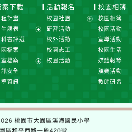
檔案下載
活動報名
校園相簿
課程計畫
校園社團
校園相簿
展
學生課表
研習活動
校園活動
開
展
教科書評選
校外活動
宣導活動
選
開
校園檔案
校園志工
校園生活
單
選
處室檔案
校園活動
媒體報導
單
展
資訊安全
競賽活動
開
宣導資訊
教師研習
選
單
026
桃園市大園區溪海國民小學
大園區和平西路一段420號