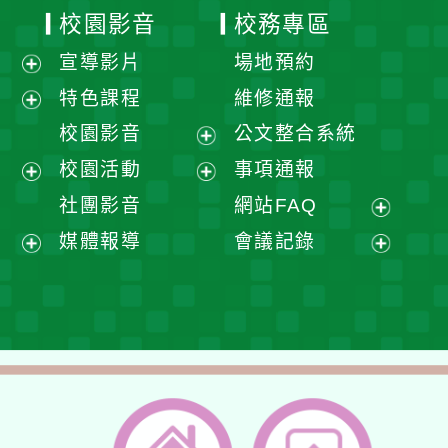
校園影音
校務專區
宣導影片
場地預約
展
特色課程
維修通報
開
展
校園影音
公文整合系統
選
開
展
校園活動
事項通報
單
選
開
展
展
社團影音
網站FAQ
單
選
開
開
展
媒體報導
會議記錄
單
選
選
開
展
展
單
單
選
開
開
單
選
選
單
單