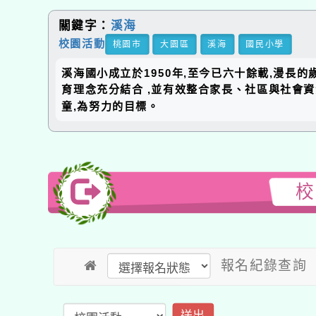
關鍵字：
溪海
校園活動
桃園市
大園區
溪海
國民小學
溪海國小成立於1950年,至今已六十餘載,漫長
育理念充分結合 ,並有效整合家長、社區與社會
童,為努力的目標。
校
報名紀錄查詢
送出