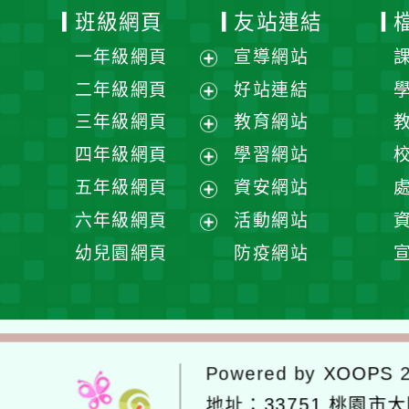
班級網頁
友站連結
一年級網頁
宣導網站
展
二年級網頁
好站連結
開
展
三年級網頁
教育網站
選
開
展
四年級網頁
學習網站
單
選
開
展
五年級網頁
資安網站
單
選
開
展
六年級網頁
活動網站
單
選
開
展
幼兒園網頁
防疫網站
單
選
開
單
選
單
Powered by
XOOPS
2
地址：
33751 桃園市