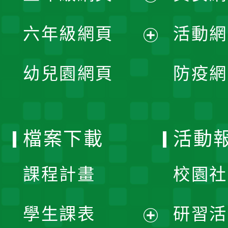
開
展
單
六年級網頁
活動網
選
開
展
單
幼兒園網頁
防疫網
選
開
單
選
檔案下載
活動
單
課程計畫
校園社
學生課表
研習活