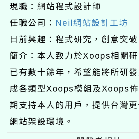
科技賦能─人工智慧(AI
暨閱讀推動專業研習
現職：網站程式設計師
A3數位素養講師名單
礎課程
任職公司：
Neil網站設計工坊
「數位內容與教學軟體線
目前興趣：程式研究，創意突破
有關大陸委員會函釋公
pilot」
簡介：本人致力於Xoops相關
轉知經濟部水利署委託
薪期間赴陸應申請許可
已有數十餘年，希望能將所研發
115年8月22日(星期六)
業技術研究院辦理「11
成各類型Xoops模組及Xoops
2026年桃園地景藝術
桃園市孔廟祈福系列活
用水績優單位及節水達
期支持本人的用戶，提供台灣更
開 智慧啟航」
動」
網站架設環境。