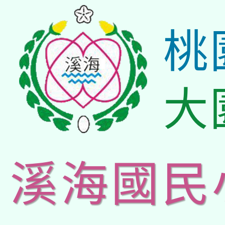
桃
大
溪海國民