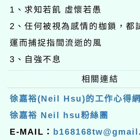
1、求知若飢 虛懷若愚
2、任何被視為感情的枷鎖，都
運而捕捉指間流逝的風
3、自強不息
相關連結
徐嘉裕(Neil Hsu)的工作心得
徐嘉裕 Neil hsu粉絲團
E-MAIL：
b168168tw@gmail