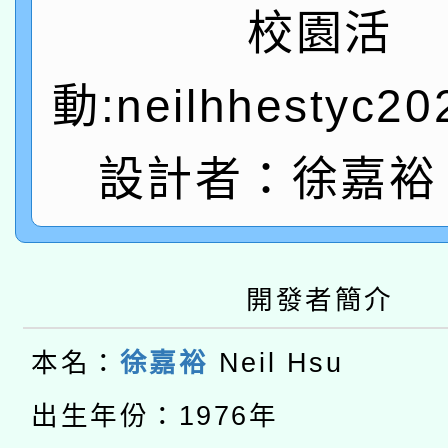
A3數位素養講師名單
礎課程
校園活
「數位內容與教學軟體線
動:neilhhestyc2
有關大陸委員會函釋公
pilot」
轉知經濟部水利署委託
薪期間赴陸應申請許可
設計者：徐嘉裕 N
115年8月22日(星期六)
業技術研究院辦理「11
2026年桃園地景藝術
桃園市孔廟祈福系列活
用水績優單位及節水達
開發者簡介
本校115學年度第2次
開 智慧啟航」
動」
適應運動共學行動站研
招甄選結果公告(無人
本名：
徐嘉裕
Neil Hsu
本館辦理115年度閱讀
招)
出生年份：1976年