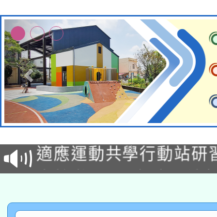
本校115學年度第2次
適應運動共學行動站研
招甄選結果公告(無人
本館辦理115年度閱讀
招)
科技賦能─人工智慧(AI
暨閱讀推動專業研習