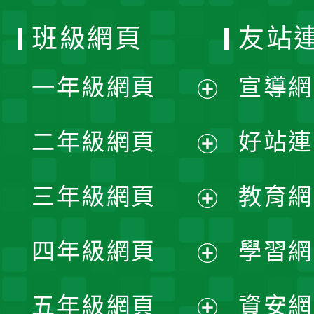
班級網頁
友站
一年級網頁
宣導網
展
二年級網頁
好站連
開
展
三年級網頁
教育網
選
開
展
單
四年級網頁
學習網
選
開
展
單
五年級網頁
資安網
選