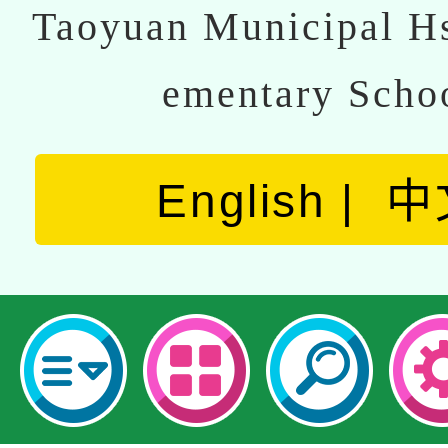
Taoyuan Municipal Hs
ementary Scho
English
中