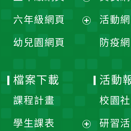
開
展
單
六年級網頁
活動網
選
開
展
單
幼兒園網頁
防疫網
選
開
單
選
檔案下載
活動
單
課程計畫
校園社
學生課表
研習活