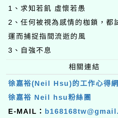
1、求知若飢 虛懷若愚
2、任何被視為感情的枷鎖，都
運而捕捉指間流逝的風
3、自強不息
相關連結
徐嘉裕(Neil Hsu)的工作心得
徐嘉裕 Neil hsu粉絲團
E-MAIL：
b168168tw@gmail