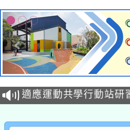
本校115學年度第2次
適應運動共學行動站研
招甄選結果公告(無人
本館辦理115年度閱讀
招)
科技賦能─人工智慧(AI
暨閱讀推動專業研習