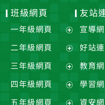
班級網頁
友站
一年級網頁
宣導網
展
二年級網頁
好站連
開
展
三年級網頁
教育網
選
開
展
單
四年級網頁
學習網
選
開
展
單
五年級網頁
資安網
選