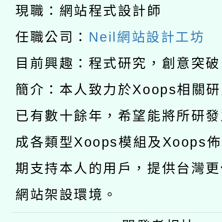
科技賦能─人工智慧(AI
暨閱讀推動專業研習
現職：網站程式設計師
A3數位素養講師名單
礎課程
任職公司：
Neil網站設計工坊
「數位內容與教學軟體線
目前興趣：程式研究，創意突破
有關大陸委員會函釋公
pilot」
簡介：本人致力於Xoops相關
轉知經濟部水利署委託
薪期間赴陸應申請許可
已有數十餘年，希望能將所研發
115年8月22日(星期六)
業技術研究院辦理「11
成各類型Xoops模組及Xoops
2026年桃園地景藝術
桃園市孔廟祈福系列活
用水績優單位及節水達
期支持本人的用戶，提供台灣更
開 智慧啟航」
動」
網站架設環境。