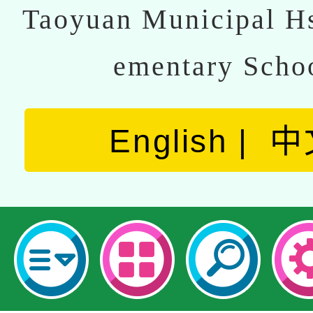
Taoyuan Municipal Hs
ementary Scho
English
中