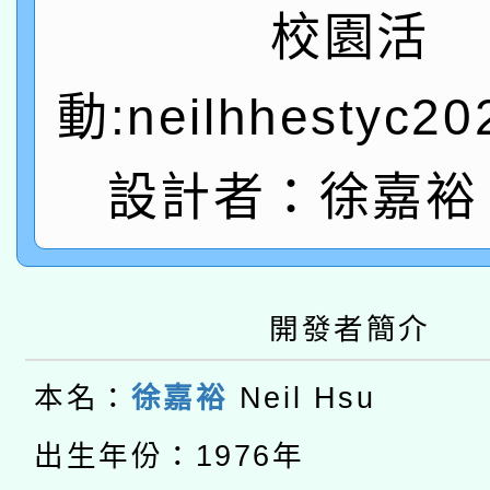
A3數位素養講師名單
礎課程
校園活
「數位內容與教學軟體線
動:neilhhestyc2
有關大陸委員會函釋公
pilot」
轉知經濟部水利署委託
薪期間赴陸應申請許可
設計者：徐嘉裕 N
115年8月22日(星期六)
業技術研究院辦理「11
2026年桃園地景藝術
桃園市孔廟祈福系列活
用水績優單位及節水達
開發者簡介
本校115學年度第2次
開 智慧啟航」
動」
適應運動共學行動站研
招甄選結果公告(無人
本名：
徐嘉裕
Neil Hsu
本館辦理115年度閱讀
出生年份：1976年
招)