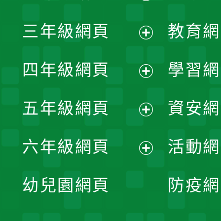
開
展
三年級網頁
教育網
選
開
展
單
四年級網頁
學習網
選
開
展
單
五年級網頁
資安網
選
開
展
單
六年級網頁
活動網
選
開
展
單
幼兒園網頁
防疫網
選
開
單