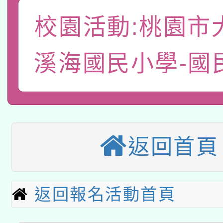
有關本府115年70歲
答一案
一案。
校園活動:桃園市
本校115學年度第2次
人員健康講座「吃得安
適應運動共學行動站研
溪海國民小學-國
招甄選結果公告(無人
心」，鼓勵退休同仁踴
本館辦理115年度閱讀
招)
案。
科技賦能─人工智慧(AI
暨閱讀推動專業研習
A3數位素養講師名單
礎課程
返回首頁
本校115學年度第1次
本校115學年度第2次
第3次招考甄選結果公告
返回報名活動首頁
有關原住民族委員會11
次招考甄選結果公告(尚