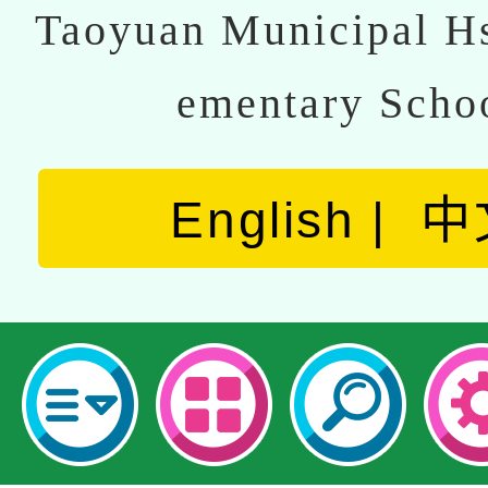
Taoyuan Municipal Hs
ementary Scho
English
中