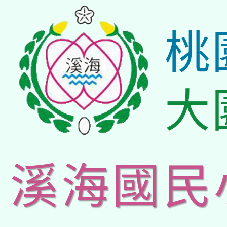
桃
大
溪海國民