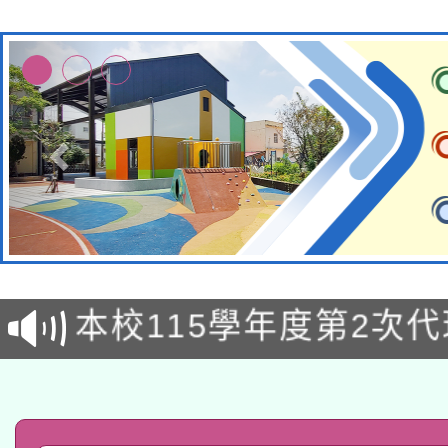
本校115學年度第1次
本校115學年度第2次
第3次招考甄選結果公告
有關原住民族委員會11
次招考甄選結果公告(尚
兒童少年暑期犯罪預防
公告之原住民族歲時祭