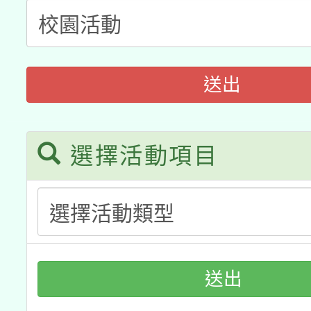
兒童少年暑期犯罪預防
公告之原住民族歲時祭
有關本府115年70歲
答一案
一案。
本校115學年度第2次
人員健康講座「吃得安
送出
適應運動共學行動站研
招甄選結果公告(無人
心」，鼓勵退休同仁踴
本館辦理115年度閱讀
選擇活動項目
招)
案。
科技賦能─人工智慧(AI
暨閱讀推動專業研習
A3數位素養講師名單
礎課程
送出