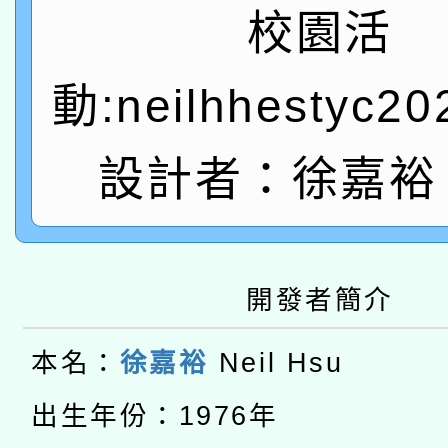
A3數位素養講師名單
礎課程
校園活
「數位內容與教學軟體線
動:neilhhestyc2
有關大陸委員會函釋公
pilot」
轉知經濟部水利署委託
設計者：徐嘉裕 N
薪期間赴陸應申請許可
115年8月22日(星期六)
業技術研究院辦理「11
2026年桃園地景藝術
桃園市孔廟祈福系列活
用水績優單位及節水達
開發者簡介
本校115學年度第2次
開 智慧啟航」
動」
本名：
徐嘉裕
Neil Hsu
適應運動共學行動站研
招甄選結果公告(無人
本館辦理115年度閱讀
出生年份：1976年
招)