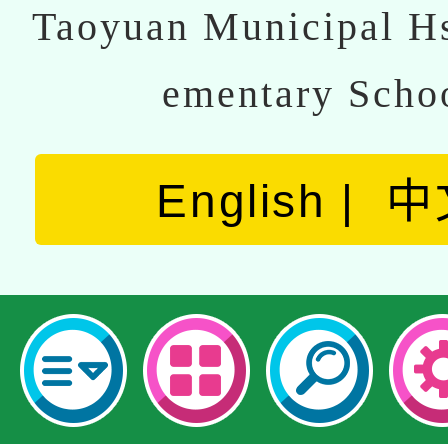
Taoyuan Municipal Hs
ementary Scho
English
中