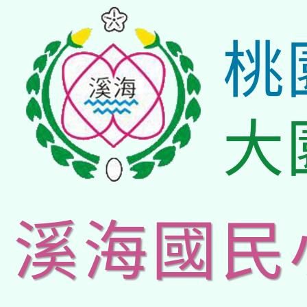
桃
大
溪海國民