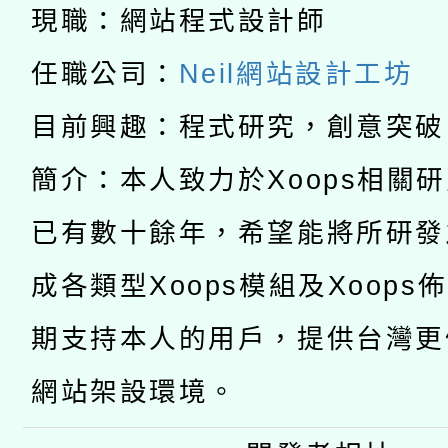
科技賦能─人工智慧(AI
現職：網站程式設計師
暨閱讀推動專業研習
A3數位素養講師名單
礎課程
任職公司：
Neil網站設計工坊
「數位內容與教學軟體線
目前興趣：程式研究，創意突破
有關大陸委員會函釋公
pilot」
簡介：本人致力於Xoops相關
轉知經濟部水利署委託
薪期間赴陸應申請許可
已有數十餘年，希望能將所研發
115年8月22日(星期六)
業技術研究院辦理「11
成各類型Xoops模組及Xoops
2026年桃園地景藝術
桃園市孔廟祈福系列活
用水績優單位及節水達
期支持本人的用戶，提供台灣更
開 智慧啟航」
動」
網站架設環境。