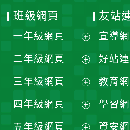
班級網頁
友站
一年級網頁
宣導網
展
二年級網頁
好站連
開
展
三年級網頁
教育網
選
開
展
單
四年級網頁
學習網
選
開
展
單
五年級網頁
資安網
選