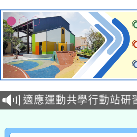
本校115學年度第2次
適應運動共學行動站研
招甄選結果公告(無人
本館辦理115年度閱讀
招)
科技賦能─人工智慧(AI
暨閱讀推動專業研習