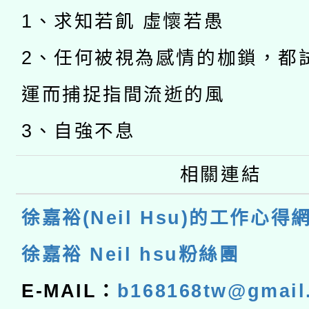
1、求知若飢 虛懷若愚
2、任何被視為感情的枷鎖，都
運而捕捉指間流逝的風
3、自強不息
相關連結
徐嘉裕(Neil Hsu)的工作心得
徐嘉裕 Neil hsu粉絲團
E-MAIL：
b168168tw@gmail