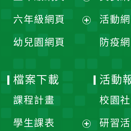
開
展
單
六年級網頁
活動網
選
開
展
單
幼兒園網頁
防疫網
選
開
單
選
檔案下載
活動
單
課程計畫
校園社
學生課表
研習活