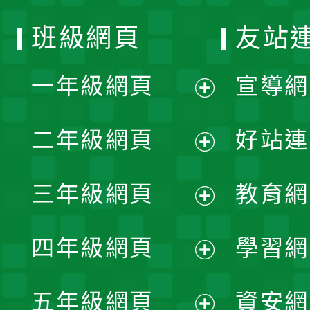
班級網頁
友站
一年級網頁
宣導網
展
二年級網頁
好站連
開
展
三年級網頁
教育網
選
開
展
單
四年級網頁
學習網
選
開
展
單
五年級網頁
資安網
選