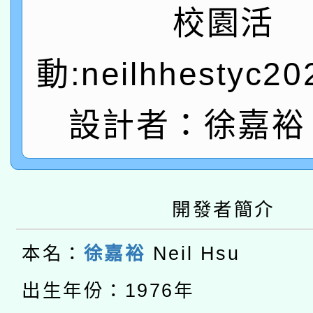
A3數位素養講師名單
礎課程
校園活
「數位內容與教學軟體線
動:neilhhestyc2
有關大陸委員會函釋公
pilot」
轉知經濟部水利署委託
薪期間赴陸應申請許可
設計者：徐嘉裕 N
115年8月22日(星期六)
業技術研究院辦理「11
2026年桃園地景藝術
桃園市孔廟祈福系列活
用水績優單位及節水達
開發者簡介
本校115學年度第2次
開 智慧啟航」
動」
適應運動共學行動站研
本名：
徐嘉裕
Neil Hsu
招甄選結果公告(無人
本館辦理115年度閱讀
出生年份：1976年
招)