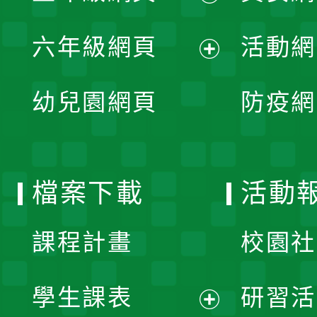
開
展
單
六年級網頁
活動網
選
開
展
單
幼兒園網頁
防疫網
選
開
單
選
檔案下載
活動
單
課程計畫
校園社
學生課表
研習活