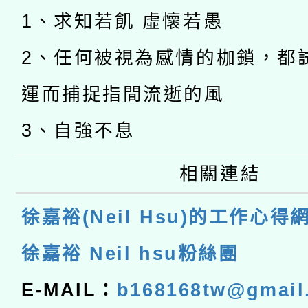
1、求知若飢 虛懷若愚
2、任何被視為感情的枷鎖，都
運而捕捉指間流逝的風
3、自強不息
相關連結
徐嘉裕(Neil Hsu)的工作心得
徐嘉裕 Neil hsu粉絲團
E-MAIL：
b168168tw@gmail