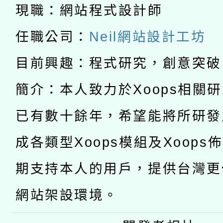
科技賦能─人工智慧(AI
暨閱讀推動專業研習
現職：網站程式設計師
A3數位素養講師名單
礎課程
任職公司：
Neil網站設計工坊
「數位內容與教學軟體線
目前興趣：程式研究，創意突破
有關大陸委員會函釋公
pilot」
簡介：本人致力於Xoops相關
轉知經濟部水利署委託
薪期間赴陸應申請許可
已有數十餘年，希望能將所研發
115年8月22日(星期六)
業技術研究院辦理「11
成各類型Xoops模組及Xoops
2026年桃園地景藝術
桃園市孔廟祈福系列活
用水績優單位及節水達
期支持本人的用戶，提供台灣更
開 智慧啟航」
動」
網站架設環境。