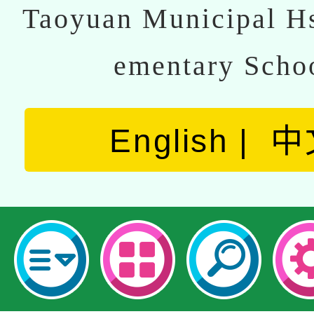
Taoyuan Municipal Hs
ementary Scho
English
中