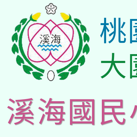
桃
大
溪海國民