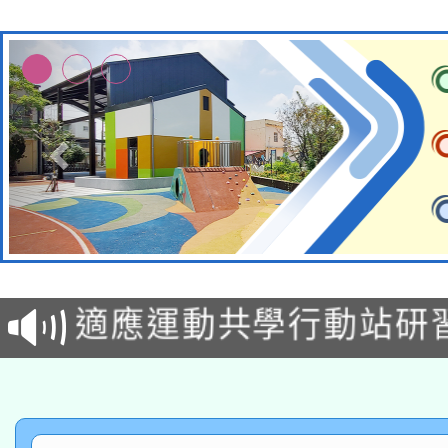
本校115學年度第2次
適應運動共學行動站研
招甄選結果公告(無人
本館辦理115年度閱讀
招)
科技賦能─人工智慧(AI
暨閱讀推動專業研習