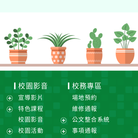
校園影音
校務專區
宣導影片
場地預約
展
特色課程
維修通報
開
展
校園影音
公文整合系統
選
開
展
校園活動
事項通報
單
選
開