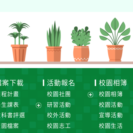
檔案下載
活動報名
校園相簿
課程計畫
校園社團
校園相簿
展
學生課表
研習活動
校園活動
開
展
教科書評選
校外活動
宣導活動
選
開
校園檔案
校園志工
校園生活
單
選