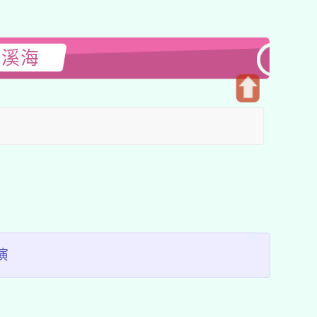
閱溪海
開
啟
上
方
區
塊
演