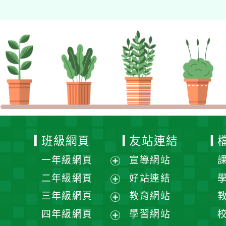
班級網頁
友站連結
一年級網頁
宣導網站
展
二年級網頁
好站連結
開
展
三年級網頁
教育網站
選
開
展
四年級網頁
學習網站
單
選
開