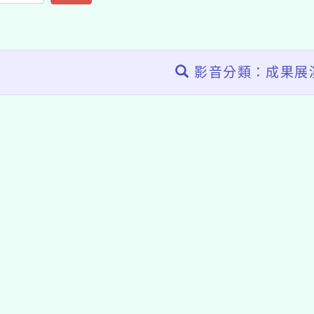
影音分類：成果展
tyc2023
gle、Firefox、Vivaldi、Opera
支援行
 2.5.11
網站語系：zh-TW