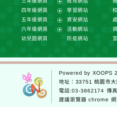
三年級網頁
教育網站
選
開
展
四年級網頁
學習網站
單
選
開
展
五年級網頁
資安網站
單
選
開
展
六年級網頁
活動網站
單
選
開
展
幼兒園網頁
防疫網站
單
選
開
單
選
單
Powered by
XOOPS
2
地址：
33751 桃園市
電話:03-3862174
傳真
建議瀏覽器 chrome
網
網站設計：
Neil網站設計