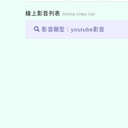
線上影音列表
Online video list
影音類型：youtube影音
佈景版本：
neilhhes
適用瀏覽器：Edge、Goo
Xoops版本：
XOOPS