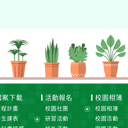
eil網站設計工坊
徐嘉裕 Neil hsu
檔案下載
活動報名
校園相簿
課程計畫
校園社團
校園相簿
展
學生課表
研習活動
校園活動
開
展