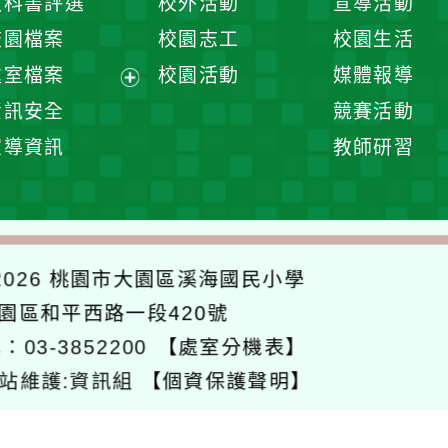
教科書評選
校外活動
宣導活動
選
開
校園檔案
校園志工
校園生活
單
選
處室檔案
校園活動
媒體報導
單
展
資訊安全
競賽活動
開
宣導資訊
教師研習
選
單
026
桃園市大園區溪海國民小學
大園區和平西路一段420號
：03-3852200
【處室分機表】
站維護:資訊組
【個資保護聲明】