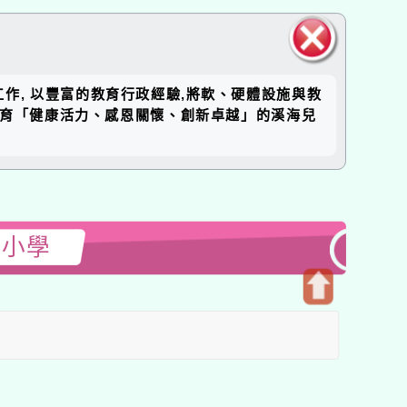
關閉區
工作, 以豐富的教育行政經驗,將軟、硬體設施與教
塊
培育「健康活力、感恩關懷、創新卓越」的溪海兒
民小學
開
啟
上
方
區