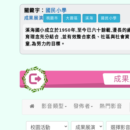
關鍵字：
國民小學
成果展演
桃園市
大園區
溪海
國民小學
溪海國小成立於1950年,至今已六十餘載,漫長
育理念充分結合 ,並有效整合家長、社區與社會
童,為努力的目標。
成果
影音類型
發佈者
熱門影音