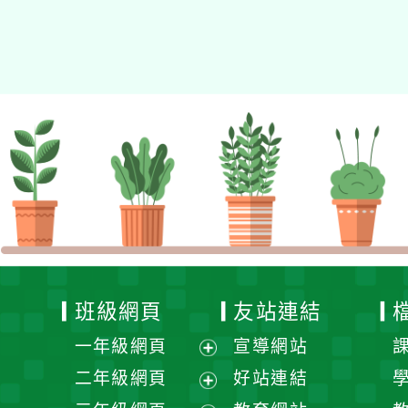
Xoops
網站設計
：
N
Xoops網站設計者：
班級網頁
友站連結
一年級網頁
宣導網站
展
二年級網頁
好站連結
開
展