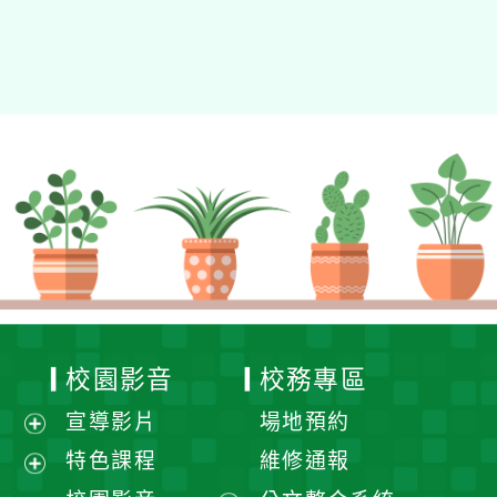
校園影音
校務專區
宣導影片
場地預約
展
特色課程
維修通報
開
展