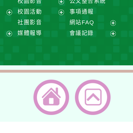
校園影音
公文整合系統
選
開
展
校園活動
事項通報
單
選
開
展
展
社團影音
網站FAQ
單
選
開
開
展
媒體報導
會議記錄
單
選
選
開
展
展
單
單
選
開
開
單
選
選
單
單
返回首頁
返回頂端