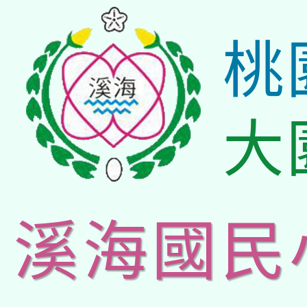
桃
大
溪海國民