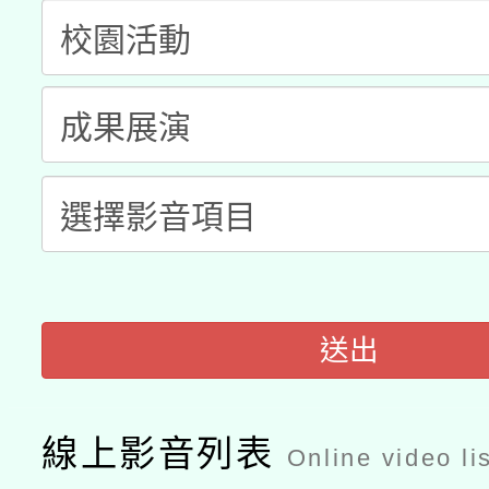
科技賦能─人工智慧(AI
暨閱讀推動專業研習
A3數位素養講師名單
礎課程
「數位內容與教學軟體線
有關大陸委員會函釋公
pilot」
轉知經濟部水利署委託
薪期間赴陸應申請許可
115年8月22日(星期六)
業技術研究院辦理「11
2026年桃園地景藝術
桃園市孔廟祈福系列活
送出
用水績優單位及節水達
開 智慧啟航」
動」
線上影音列表
Online video li