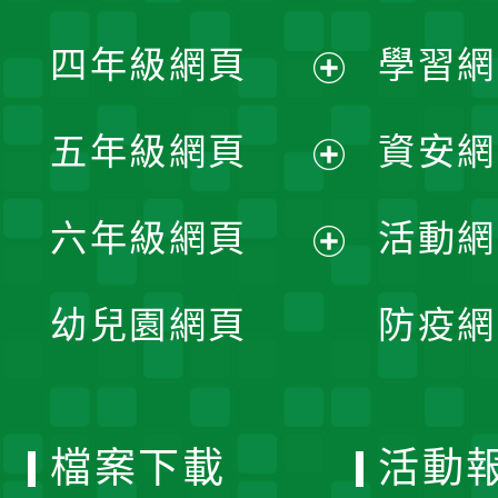
開
展
單
四年級網頁
學習網
選
開
展
單
五年級網頁
資安網
選
開
展
單
六年級網頁
活動網
選
開
展
單
幼兒園網頁
防疫網
選
開
單
選
檔案下載
活動
單