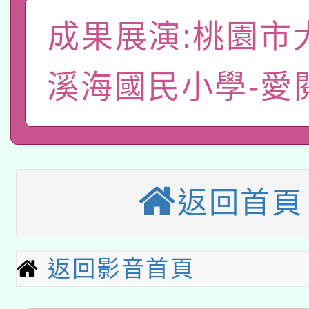
A3數位素養講師名單
礎課程
成果展演:桃園市
「數位內容與教學軟體線
有關大陸委員會函釋公
溪海國民小學-愛
pilot」
轉知經濟部水利署委託
薪期間赴陸應申請許可
115年8月22日(星期六)
業技術研究院辦理「11
2026年桃園地景藝術
桃園市孔廟祈福系列活
用水績優單位及節水達
返回首頁
本校115學年度第2次
開 智慧啟航」
動」
適應運動共學行動站研
招甄選結果公告(無人
返回影音首頁
本館辦理115年度閱讀
招)