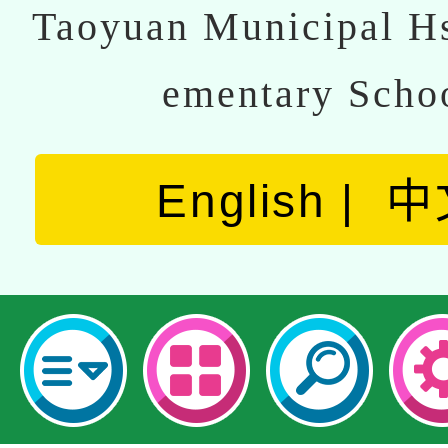
Taoyuan Municipal Hs
ementary Scho
English
中