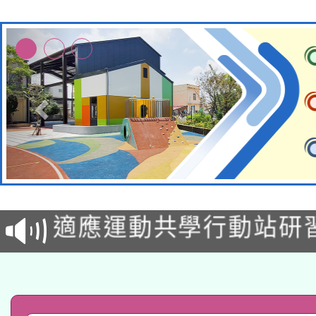
本校115學年度第2次
適應運動共學行動站研
招甄選結果公告(無人
本館辦理115年度閱讀
招)
科技賦能─人工智慧(AI
暨閱讀推動專業研習