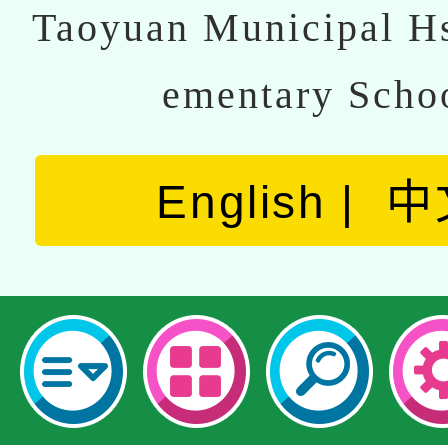
Taoyuan Municipal Hs
ementary Scho
English
中