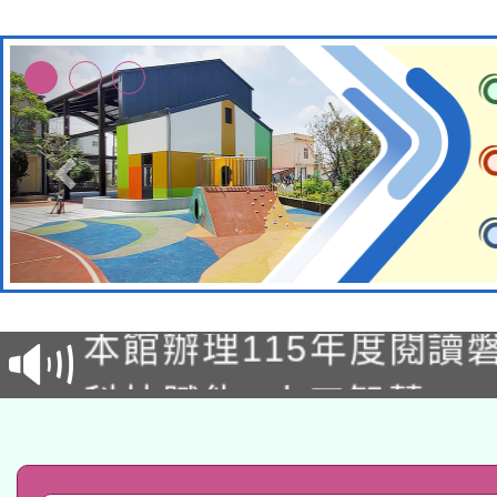
適應運動共學行動站研
本館辦理115年度閱讀
科技賦能─人工智慧(AI
暨閱讀推動專業研習
A3數位素養講師名單
礎課程