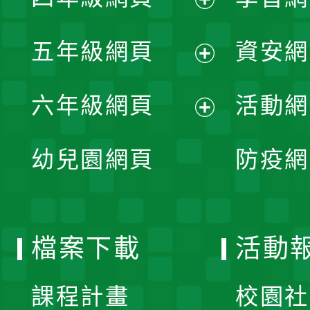
選
開
展
單
五年級網頁
資安網
選
開
展
單
六年級網頁
活動網
選
開
展
單
幼兒園網頁
防疫網
選
開
單
選
檔案下載
活動
單
課程計畫
校園社