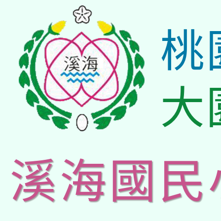
桃
大
溪海國民