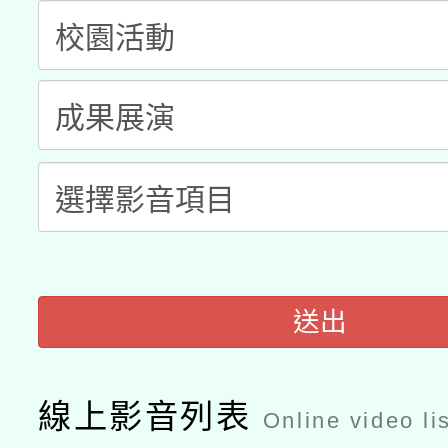
A3數位素養講師名單
礎課程
「數位內容與教學軟體線
有關大陸委員會函釋公
pilot」
轉知經濟部水利署委託
薪期間赴陸應申請許可
115年8月22日(星期六)
業技術研究院辦理「11
2026年桃園地景藝術
桃園市孔廟祈福系列活
用水績優單位及節水達
「2026桃園藝術巡演
開 智慧啟航」
動」
送出
關事宜
線上影音列表
Online video li