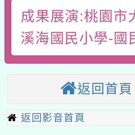
「數位內容與教學軟體線
成果展演:桃園市
有關大陸委員會函釋公
pilot」
轉知經濟部水利署委託
薪期間赴陸應申請許可
溪海國民小學-國
115年8月22日(星期六)
業技術研究院辦理「11
2026年桃園地景藝術
桃園市孔廟祈福系列活
用水績優單位及節水達
「2026桃園藝術巡演
開 智慧啟航」
動」
返回首頁
適應運動共學行動站研
關事宜
本館辦理115年度閱讀
返回影音首頁
科技賦能─人工智慧(AI
暨閱讀推動專業研習