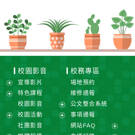
校園影音
校務專區
宣導影片
場地預約
展
特色課程
維修通報
開
展
校園影音
公文整合系統
選
開
展
校園活動
事項通報
單
選
開
展
展
社團影音
網站FAQ
單
選
開
開
展