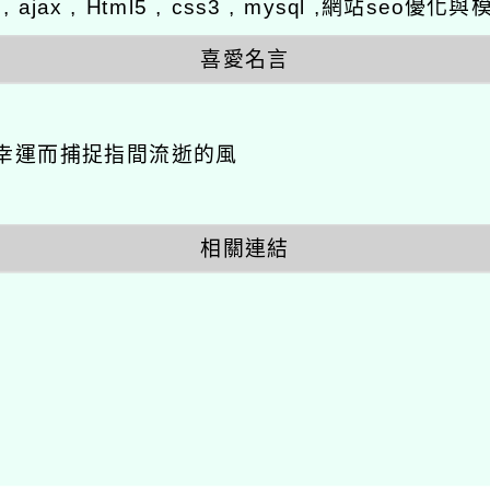
y , ajax , Html5 , css3 , mysql ,網站se
喜愛名言
幸運而捕捉指間流逝的風
相關連結