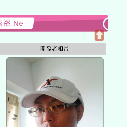
嘉裕 Ne
開
開發者相片
啟
上
方
區
塊
各