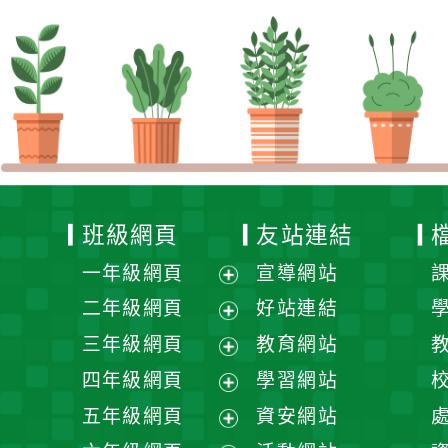
班級網頁
友站連結
一年級網頁
宣導網站
展
二年級網頁
好站連結
開
展
三年級網頁
教育網站
選
開
展
四年級網頁
學習網站
單
選
開
展
五年級網頁
資安網站
單
選
開
展