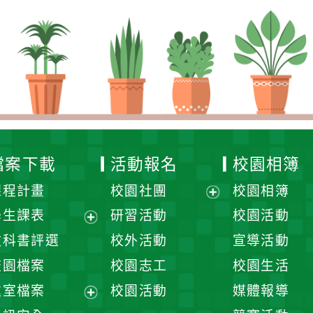
檔案下載
活動報名
校園相簿
課程計畫
校園社團
校園相簿
展
學生課表
研習活動
校園活動
開
展
教科書評選
校外活動
宣導活動
選
開
校園檔案
校園志工
校園生活
單
選
處室檔案
校園活動
媒體報導
單
展