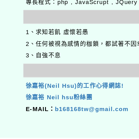
專長程式：php , JavaScrupt , JQuer
1、求知若飢 虛懷若愚
2、任何被視為感情的枷鎖，都試著不因
3、自強不息
徐嘉裕(Neil Hsu)的工作心得網誌!
徐嘉裕 Neil hsu粉絲團
E-MAIL：
b168168tw@gmail.com