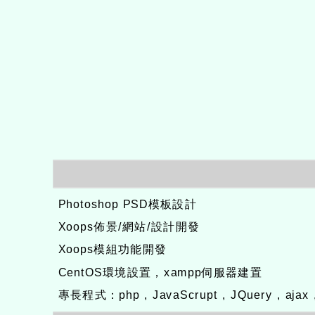
Photoshop PSD模板設計
Xoops佈景/網站/設計開發
Xoops模組功能開發
CentOS環境設置，xampp伺服器建置
專長程式：php , JavaScrupt , JQuery , aj