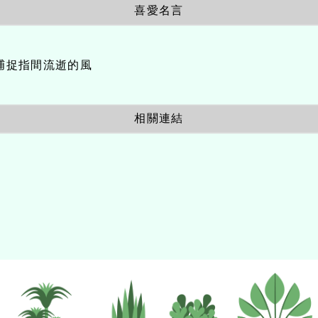
喜愛名言
捕捉指間流逝的風
相關連結