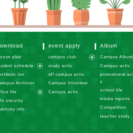
ownload
event apply
Album
esson plan
campus club
Campus Albu
e
tudent schedule
study activ
Campus activ
x
e
extbook ion
off campus activ
promotional act
p
x
s
ampus Archives
Campus Volunteer
a
p
school life
n
ffice file
Campus activ
a
e
d
media reports
n
nfo security
x
m
d
Competition
ublicity info
p
e
m
teacher study
a
n
e
n
u
n