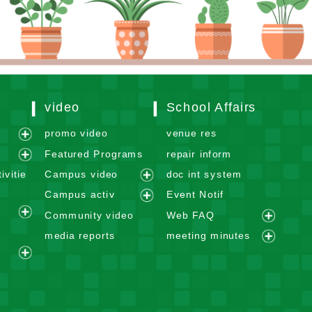
video
School Affairs
m
promo video
venue res
e
Featured Programs
repair inform
x
e
ivitie
Campus video
doc int system
p
x
e
Campus activ
Event Notif
a
p
x
e
n
Community video
Web FAQ
a
p
e
x
e
d
n
media reports
meeting minutes
a
x
p
x
m
e
d
n
p
a
p
e
e
x
m
d
a
n
a
n
x
p
e
m
n
d
n
u
p
a
n
e
d
m