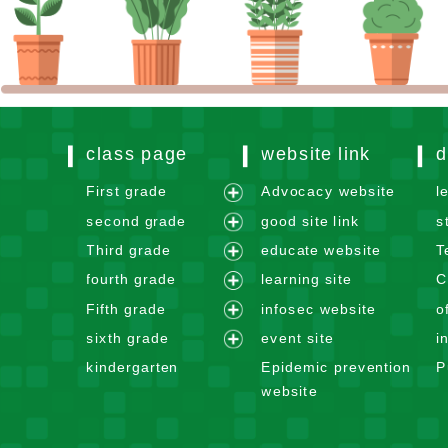
class page
website link
d
First grade
Advocacy website
l
e
second grade
good site link
s
x
e
Third grade
educate website
T
p
x
e
fourth grade
learning site
C
a
p
x
e
n
Fifth grade
infosec website
o
a
p
x
e
d
n
sixth grade
event site
i
a
p
x
m
e
d
n
kindergarten
Epidemic prevention
P
a
p
e
x
m
d
website
n
a
n
p
e
m
d
n
u
a
n
e
m