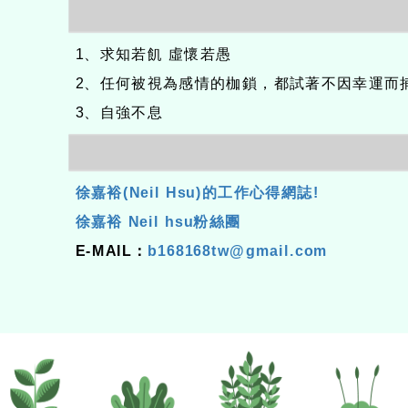
1、求知若飢 虛懷若愚
2、任何被視為感情的枷鎖，都試著不因幸運而
3、自強不息
徐嘉裕(Neil Hsu)的工作心得網誌!
徐嘉裕 Neil hsu粉絲團
E-MAIL：
b168168tw@gmail.com