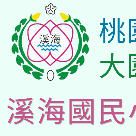
桃
大
溪海國民