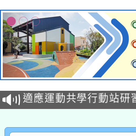
本校115學年度第2次
適應運動共學行動站研
招甄選結果公告(無人
本館辦理115年度閱讀
招)
科技賦能─人工智慧(AI
暨閱讀推動專業研習