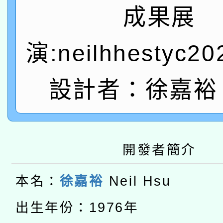
A3數位素養講師名單
礎課程
成果展
「數位內容與教學軟體線
演:neilhhestyc2
有關大陸委員會函釋公
pilot」
轉知經濟部水利署委託
薪期間赴陸應申請許可
設計者：徐嘉裕 N
115年8月22日(星期六)
業技術研究院辦理「11
2026年桃園地景藝術
桃園市孔廟祈福系列活
用水績優單位及節水達
開發者簡介
本校115學年度第2次
開 智慧啟航」
動」
適應運動共學行動站研
招甄選結果公告(無人
本名：
徐嘉裕
Neil Hsu
本館辦理115年度閱讀
出生年份：1976年
招)