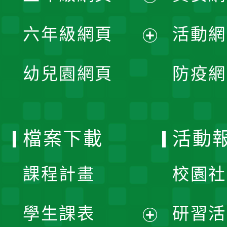
開
展
單
六年級網頁
活動網
選
開
展
單
幼兒園網頁
防疫網
選
開
單
選
檔案下載
活動
單
課程計畫
校園社
學生課表
研習活