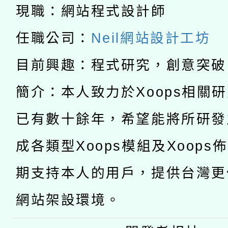
科技賦能─人工智慧(AI
暨閱讀推動專業研習
現職：網站程式設計師
A3數位素養講師名單
礎課程
任職公司：
Neil網站設計工坊
「數位內容與教學軟體線
目前興趣：程式研究，創意突破
有關大陸委員會函釋公
pilot」
簡介：本人致力於Xoops相關
轉知經濟部水利署委託
薪期間赴陸應申請許可
已有數十餘年，希望能將所研發
115年8月22日(星期六)
業技術研究院辦理「11
成各類型Xoops模組及Xoops
2026年桃園地景藝術
桃園市孔廟祈福系列活
用水績優單位及節水達
期支持本人的用戶，提供台灣更
開 智慧啟航」
動」
網站架設環境。