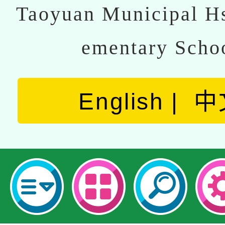
Taoyuan Municipal Hs
ementary Scho
English
中