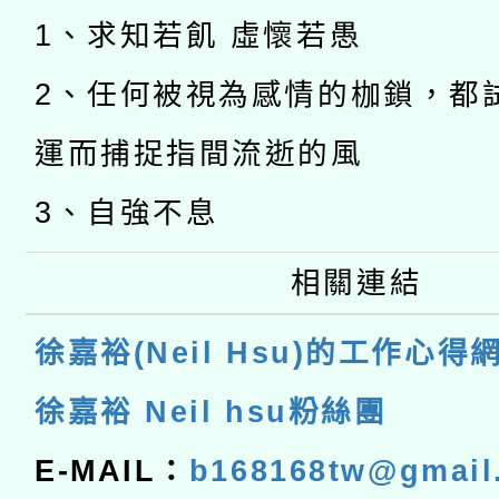
1、求知若飢 虛懷若愚
2、任何被視為感情的枷鎖，都
運而捕捉指間流逝的風
3、自強不息
相關連結
徐嘉裕(Neil Hsu)的工作心得
徐嘉裕 Neil hsu粉絲團
E-MAIL：
b168168tw@gmail