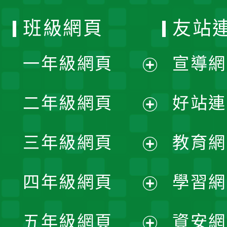
班級網頁
友站
一年級網頁
宣導網
展
二年級網頁
好站連
開
展
三年級網頁
教育網
選
開
展
單
四年級網頁
學習網
選
開
展
單
五年級網頁
資安網
選