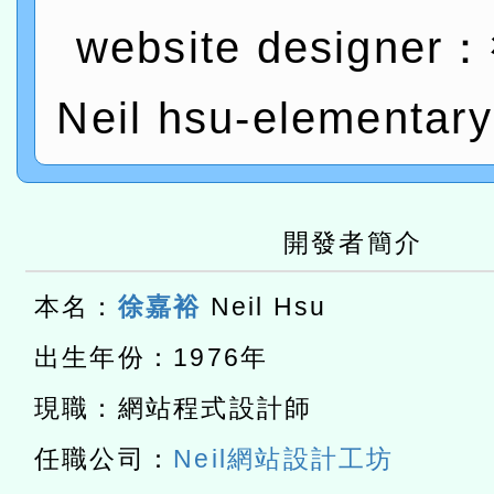
轉知教育部國民及學前教
website designe
計畫
趨勢與發展」
政府教育局辦理「115年
函轉國立臺灣師範大學辦
研習實施計畫－夢的N次方
臺北學習中心115年度第2
Neil hsu-elementary
轉知有關國立成功大學辦
北場」計畫
班」招生簡章及EDM
共融平台-教案暨教學示範
教育部國民及學前教育署「11
章
COVID-19疫苗接種計畫
本市兒童口腔健康促進－
開發者簡介
擴大為「滿6個月以上尚未
材2份，請協助運用相關宣
115年8月22日(星期六)辦
本名：
徐嘉裕
Neil Hsu
措施，延長至115年9月28
導
市孔廟祈福系列活動—儒門
2026年桃園地景藝術節教
出生年份：1976年
航」
「2026桃園藝術巡演」活
現職：網站程式設計師
宜
轉知教育部國民及學前教
任職公司：
Neil網站設計工坊