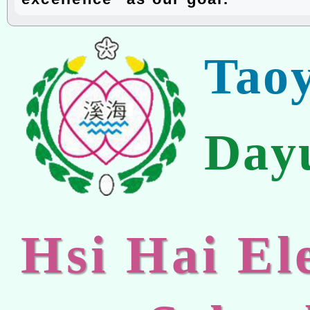
Tao
Day
Hsi Hai E