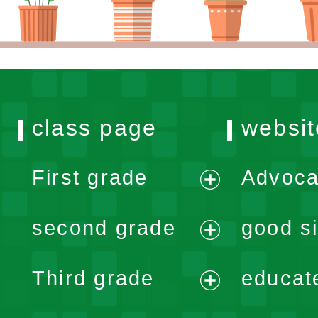
class page
websit
First grade
Advoca
expand
second grade
good si
menu
expand
Third grade
educat
menu
expand