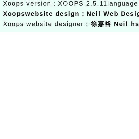
Xoops version：
XOOPS 2.5.11
languag
Xoops
website design
：
Neil Web Des
Xoops website designer：
徐嘉裕 Neil h