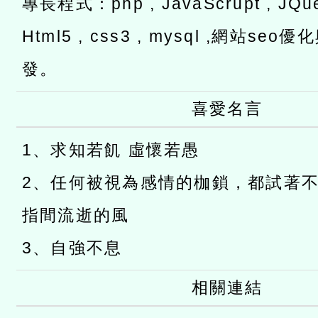
專長程式：php , JavaScrupt , JQuer
Html5 , css3 , mysql ,網站s
發。
喜愛名言
1、求知若飢 虛懷若愚
2、任何被視為感情的枷鎖，都試著
指間流逝的風
3、自強不息
相關連結