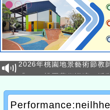
115年8月22日(星期六)辦
市孔廟祈福系列活動—儒門
2026年桃園地景藝術節教
航」
「2026桃園藝術巡演」活
宜
轉知教育部國民及學前教
灣師範大學辦理「114至1
函轉國家教育研究院中心辦
Performance:neilhh
進學校輔導計畫師資專業
民族教育政策研討會「原