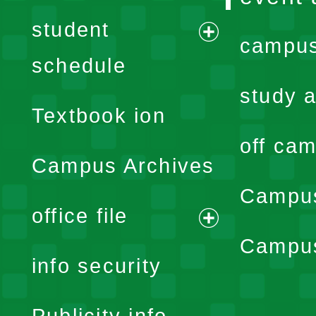
student
campus
expand
schedule
menu
study a
Textbook ion
off cam
Campus Archives
Campus
office file
expand
Campus
info security
menu