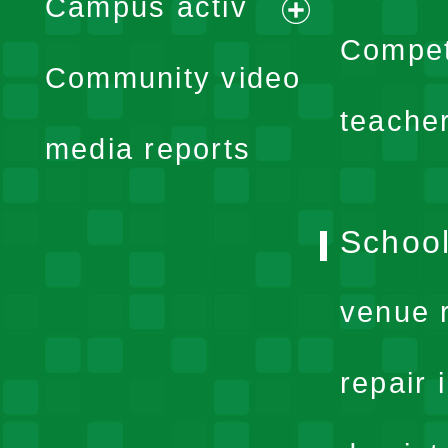
Campus activ
menu
expand
Compet
Community video
menu
teache
media reports
School
venue 
repair 