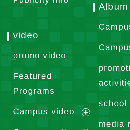
Publicity info
Album
Campu
video
Campus
promo video
promot
Featured
activiti
Programs
school 
Campus video
expand
media 