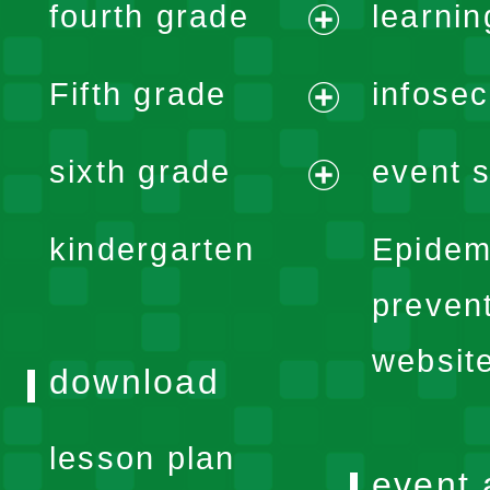
fourth grade
learnin
menu
expand
Fifth grade
infose
menu
expand
sixth grade
event s
menu
expand
kindergarten
Epidem
menu
preven
websit
download
lesson plan
event 