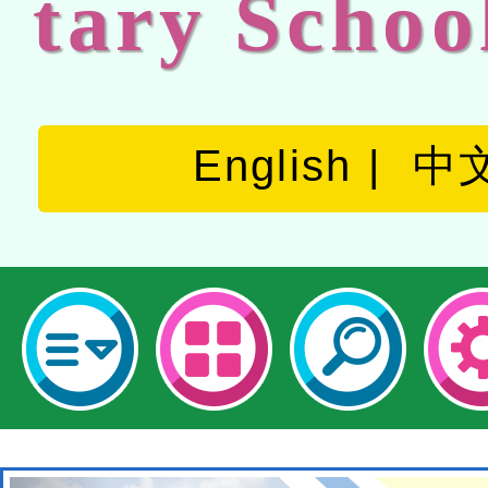
tary Schoo
English
中