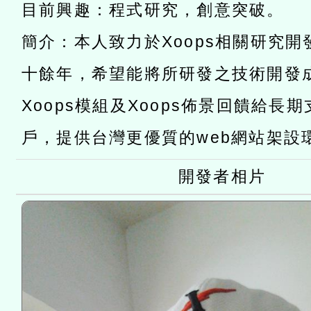
灣師範大學辦理「114至1
函轉國家教育研究院中心辦
目前興趣：程式研究，創意突破。
進學校輔導計畫師資專業
民族教育政策研討會「原
轉知教育部國民及學前教
簡介：本人致力於Xoops相關研究
計畫
趨勢與發展」
政府教育局辦理「115年
函轉國立臺灣師範大學辦
十餘年，希望能將所研發之技術開發
研習實施計畫－夢的N次方
臺北學習中心115年度第2
轉知有關國立成功大學辦
Xoops模組及Xoops佈景回饋給長
北場」計畫
班」招生簡章及EDM
戶，提供台灣更優質的web網站架設
共融平台-教案暨教學示範
教育部國民及學前教育署「11
章
COVID-19疫苗接種計畫
本市兒童口腔健康促進－
開發者相片
擴大為「滿6個月以上尚未
材2份，請協助運用相關宣
措施，延長至115年9月28
導