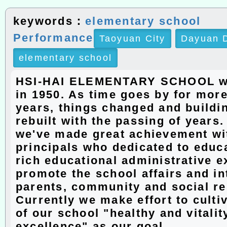
keywords：
elementary school
Performance
Taoyuan City
Dayuan D
elementary school
HSI-HAI ELEMENTARY SCHOOL w
in 1950. As time goes by for more
years, things changed and buildi
rebuilt with the passing of years
we've made great achievement wit
principals who dedicated to educ
rich educational administrative e
promote the school affairs and in
parents, community and social r
Currently we make effort to culti
of our school "healthy and vitalit
excellence" as our goal.