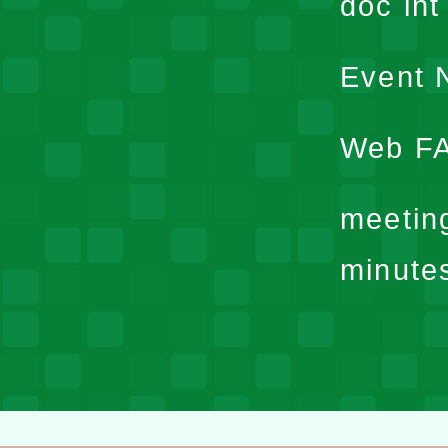
doc in
Event N
Web F
meetin
minute