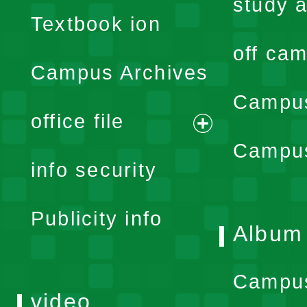
menu
study a
Textbook ion
off cam
Campus Archives
Campus
office file
expand
Campus
info security
menu
Publicity info
Album
Campu
video