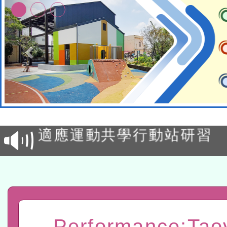
本校115學年度第2次代理
結果公告(無人報名，續辦
適應運動共學行動站研習
本館辦理115年度閱讀磐
讀推動專業研習
科技賦能─人工智慧(AI)
程
A3數位素養講師名單
Performance:Tao