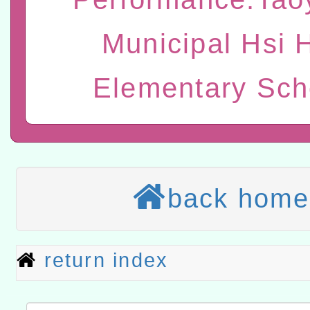
「數位內容與教學軟體線上課程
t」
有關大陸委員會函釋公務
Municipal Hsi 
赴陸應申請許可一案
轉知經濟部水利署委託財
Elementary Sch
研究院辦理「115年表揚
115年8月22日(星期六)辦
位及節水達人選拔活動」
市孔廟祈福系列活動—儒門
2026年桃園地景藝術節教
航」
本校115學年度第2次代理
back home
結果公告(無人報名，續辦
適應運動共學行動站研習
本館辦理115年度閱讀磐
return index
讀推動專業研習
科技賦能─人工智慧(AI)