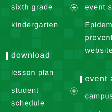
sixth grade
event s
menu
expand
kindergarten
Epidem
menu
preven
websit
download
lesson plan
event 
student
campus
expand
schedule