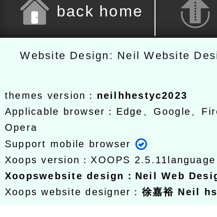
back home
Website Design: Neil Website De
themes version：
neilhhestyc2023
Applicable browser：Edge、Google、Fir
Opera
Support mobile browser
Xoops version：
XOOPS 2.5.11
languag
Xoops
website design
：
Neil Web Des
Xoops website designer：
徐嘉裕 Neil h