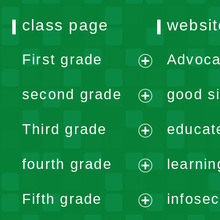
class page
websit
First grade
Advoca
expand
second grade
good si
menu
expand
Third grade
educat
menu
expand
fourth grade
learnin
menu
expand
Fifth grade
infose
menu
expand