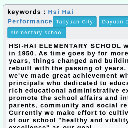
keywords：
Hsi Hai
Performance
Taoyuan City
Dayuan D
elementary school
HSI-HAI ELEMENTARY SCHOOL w
in 1950. As time goes by for more
years, things changed and buildi
rebuilt with the passing of years
we've made great achievement wit
principals who dedicated to educ
rich educational administrative e
promote the school affairs and in
parents, community and social r
Currently we make effort to culti
of our school "healthy and vitalit
excellence" as our goal.