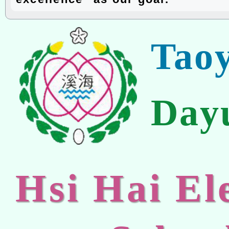
Tao
Day
Hsi Hai E