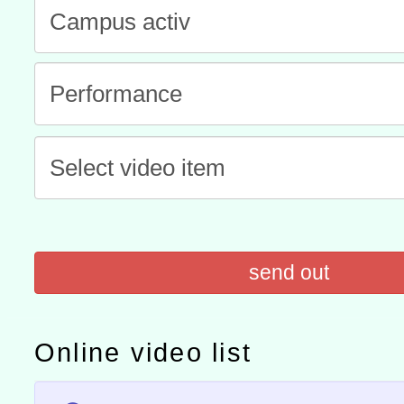
程
A3數位素養講師名單
「數位內容與教學軟體線上課程
t」
有關大陸委員會函釋公務
赴陸應申請許可一案
轉知經濟部水利署委託財
研究院辦理「115年表揚
115年8月22日(星期六)辦
位及節水達人選拔活動」
市孔廟祈福系列活動—儒門
2026年桃園地景藝術節教
航」
send out
Online video list