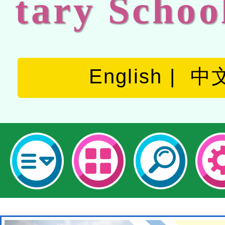
tary Schoo
English
中