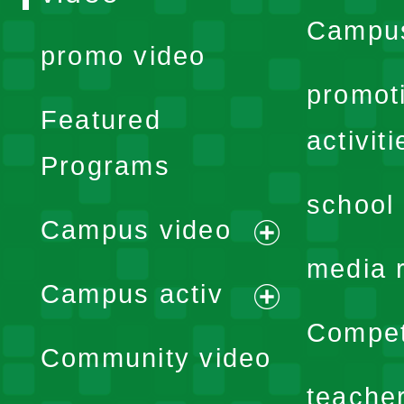
Campus
promo video
promot
Featured
activiti
Programs
school 
Campus video
expand
media 
Campus activ
menu
expand
Compet
Community video
menu
teache