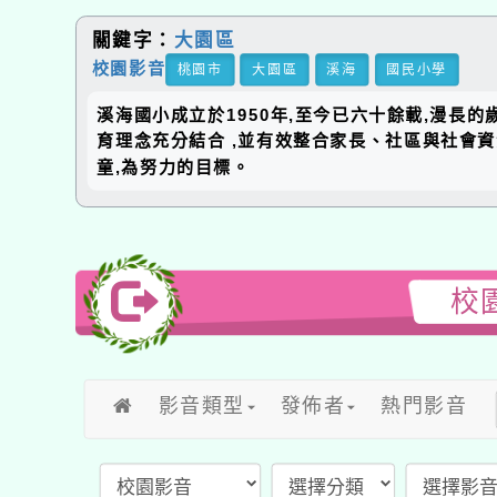
關鍵字：
大園區
校園影音
桃園市
大園區
溪海
國民小學
溪海國小成立於1950年,至今已六十餘載,漫長
育理念充分結合 ,並有效整合家長、社區與社會
童,為努力的目標。
校
影音類型
發佈者
熱門影音