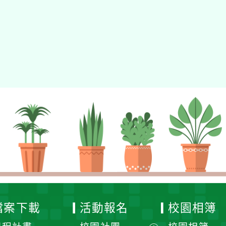
gle、Firefox、Vivaldi、Opera
支援行
 2.5.11
網站語系：zh-TW
eil網站設計工坊
徐嘉裕 Neil hsu
檔案下載
活動報名
校園相簿