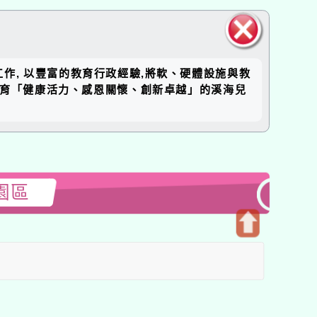
關閉區
工作, 以豐富的教育行政經驗,將軟、硬體設施與教
塊
培育「健康活力、感恩關懷、創新卓越」的溪海兒
園區
開
啟
上
方
區