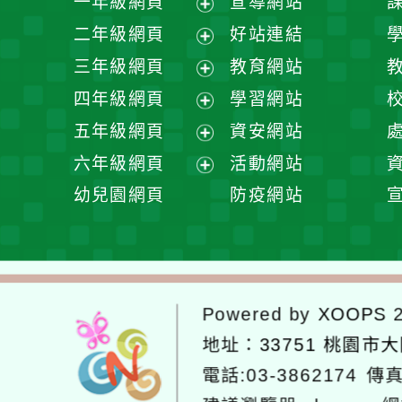
一年級網頁
宣導網站
展
二年級網頁
好站連結
開
展
三年級網頁
教育網站
選
開
展
四年級網頁
學習網站
單
選
開
展
五年級網頁
資安網站
單
選
開
展
六年級網頁
活動網站
單
選
開
展
幼兒園網頁
防疫網站
單
選
開
單
選
單
Powered by
XOOPS
2
地址：
33751 桃園市
電話:03-3862174
傳真