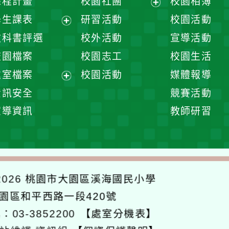
課程計畫
校園社團
校園相簿
展
學生課表
研習活動
校園活動
開
展
教科書評選
校外活動
宣導活動
選
開
校園檔案
校園志工
校園生活
單
選
處室檔案
校園活動
媒體報導
單
展
資訊安全
競賽活動
開
宣導資訊
教師研習
選
單
026
桃園市大園區溪海國民小學
大園區和平西路一段420號
：03-3852200
【處室分機表】