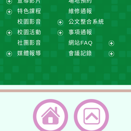
宣導影片
場地預約
展
特色課程
維修通報
開
展
校園影音
公文整合系統
選
開
展
校園活動
事項通報
單
選
開
展
展
社團影音
網站FAQ
單
選
開
開
展
媒體報導
會議記錄
單
選
選
開
展
展
單
單
選
開
開
單
選
選
單
單