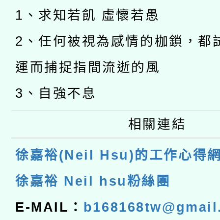
1、求知若飢 虛懷若愚
2、任何被視為感情的枷鎖，都
運而捕捉指間流逝的風
3、自強不息
相關連結
徐嘉裕(Neil Hsu)的工作心得
徐嘉裕 Neil hsu粉絲團
E-MAIL：
b168168tw@gmail