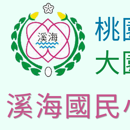
桃
大
溪海國民