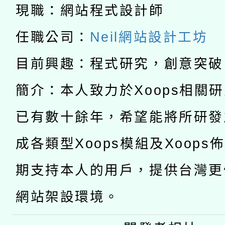
科技賦能─人工智慧(AI
暨閱讀推動專業研習
現職：網站程式設計師
A3數位素養講師名單
礎課程
任職公司：
Neil網站設計工坊
「數位內容與教學軟體線
目前興趣：程式研究，創意突破
有關大陸委員會函釋公
pilot」
簡介：本人致力於Xoops相關
轉知經濟部水利署委託
薪期間赴陸應申請許可
已有數十餘年，希望能將所研發
115年8月22日(星期六)
業技術研究院辦理「11
成各類型Xoops模組及Xoops
2026年桃園地景藝術
桃園市孔廟祈福系列活
用水績優單位及節水達
期支持本人的用戶，提供台灣更
開 智慧啟航」
動」
網站架設環境。