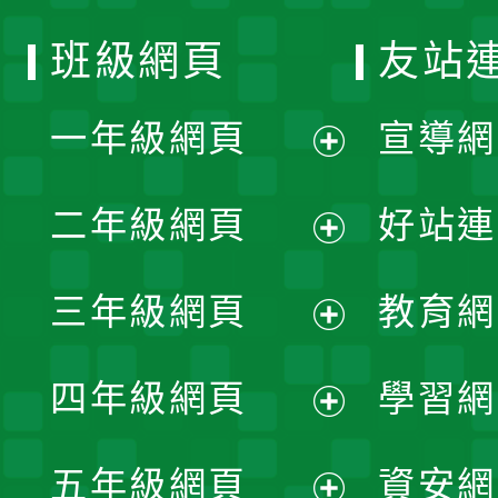
班級網頁
友站
一年級網頁
宣導網
展
二年級網頁
好站連
開
展
三年級網頁
教育網
選
開
展
單
四年級網頁
學習網
選
開
展
單
五年級網頁
資安網
選