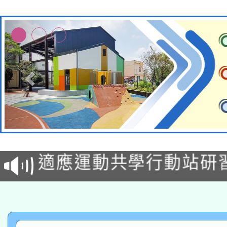
本校115學年度第2次
適應運動共學行動站研
招甄選結果公告(無人
本館辦理115年度閱讀
招)
科技賦能─人工智慧(AI
暨閱讀推動專業研習