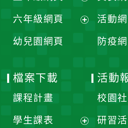
開
展
單
六年級網頁
活動網
選
開
展
單
幼兒園網頁
防疫網
選
開
單
選
檔案下載
活動
單
課程計畫
校園社
學生課表
研習活