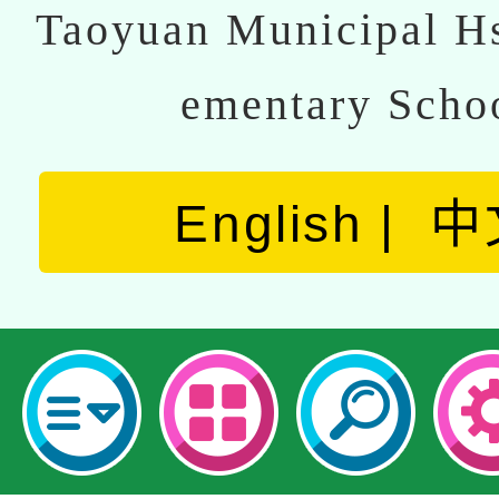
Taoyuan Municipal Hs
ementary Scho
English
中