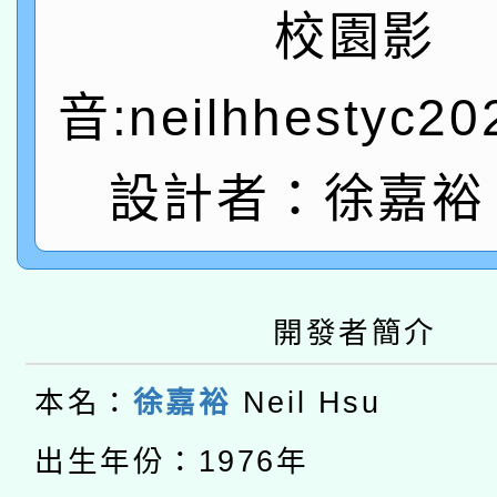
A3數位素養講師名單
礎課程
校園影
「數位內容與教學軟體線
音:neilhhestyc2
有關大陸委員會函釋公
pilot」
轉知經濟部水利署委託
薪期間赴陸應申請許可
設計者：徐嘉裕 N
115年8月22日(星期六)
業技術研究院辦理「11
2026年桃園地景藝術
桃園市孔廟祈福系列活
用水績優單位及節水達
開發者簡介
本校115學年度第2次
開 智慧啟航」
動」
適應運動共學行動站研
招甄選結果公告(無人
本名：
徐嘉裕
Neil Hsu
本館辦理115年度閱讀
招)
出生年份：1976年