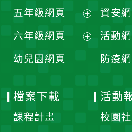
展
單
五年級網頁
資安網
選
開
展
單
六年級網頁
活動網
選
開
展
單
幼兒園網頁
防疫網
選
開
單
選
檔案下載
活動
單
課程計畫
校園社