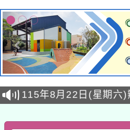
轉知經濟部水利署委託
115年8月22日(星期六)
業技術研究院辦理「11
2026年桃園地景藝術
桃園市孔廟祈福系列活
用水績優單位及節水達
「2026桃園藝術巡演
開 智慧啟航」
動」