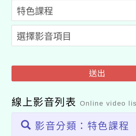
「2026桃園藝術巡演
開 智慧啟航」
動」
月28日止
轉知教育部國民及學前
關事宜
函轉國家教育研究院中心
國立臺灣師範大學辦理「1
轉知教育部國民及學前
原住民族教育政策研討
年度健康促進學校輔導
函轉國立臺灣師範大學
新北市政府教育局辦理「
族教育國際趨勢與發展
業成長研習」實施計畫
送出
轉知有關國立成功大學
族語言臺北學習中心11
師專業成長研習實施計
教育部國民及學前教育署「
文教學共融平台-教案
「族語學習班」招生簡章
方素養工作坊新北場」
線上影音列表
Online video li
年度COVID-19疫苗
件」活動簡章
影音分類：特色課程
接種對象擴大為「滿6