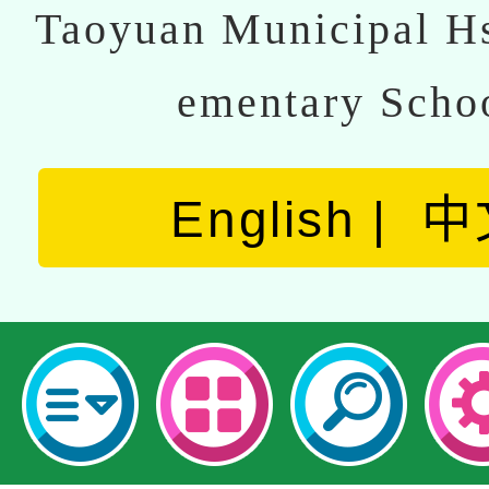
Taoyuan Municipal Hs
ementary Scho
English
中