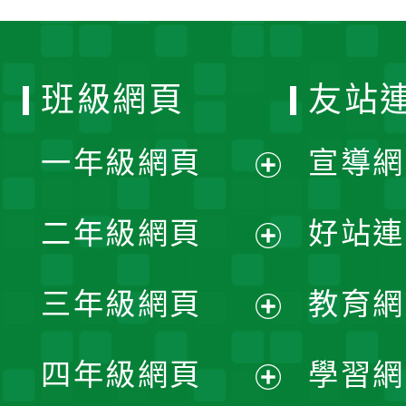
班級網頁
友站
一年級網頁
宣導網
展
二年級網頁
好站連
開
展
三年級網頁
教育網
選
開
展
單
四年級網頁
學習網
選
開