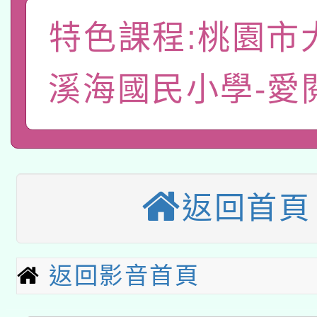
轉知教育部國民及學前
關事宜
特色課程:桃園市
函轉國家教育研究院中心
國立臺灣師範大學辦理「1
轉知教育部國民及學前
溪海國民小學-愛
原住民族教育政策研討
年度健康促進學校輔導
函轉國立臺灣師範大學
新北市政府教育局辦理「
族教育國際趨勢與發展
業成長研習」實施計畫
轉知有關國立成功大學
族語言臺北學習中心11
師專業成長研習實施計
教育部國民及學前教育署「
文教學共融平台-教案
「族語學習班」招生簡章
方素養工作坊新北場」
返回首頁
轉知經濟部水利署委託
年度COVID-19疫苗
件」活動簡章
115年8月22日(星期六)
業技術研究院辦理「11
接種對象擴大為「滿6
返回影音首頁
2026年桃園地景藝術
桃園市孔廟祈福系列活
用水績優單位及節水達
接種之民眾」措施，延長