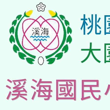
桃
大
溪海國民