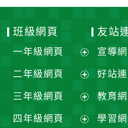
班級網頁
友站
一年級網頁
宣導網
展
二年級網頁
好站連
開
展
三年級網頁
教育網
選
開
展
單
四年級網頁
學習網
選
開