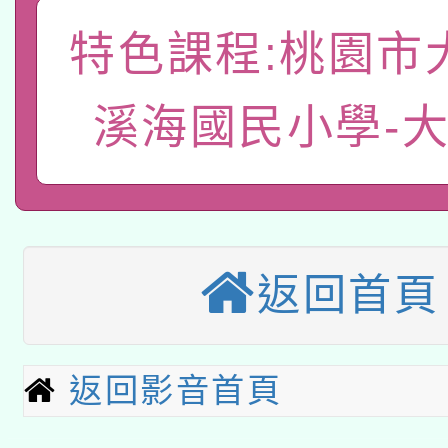
A3數位素養講師名單
礎課程
特色課程:桃園市
「數位內容與教學軟體線
有關大陸委員會函釋公
pilot」
溪海國民小學-
轉知經濟部水利署委託
薪期間赴陸應申請許可
115年8月22日(星期六)
業技術研究院辦理「11
2026年桃園地景藝術
桃園市孔廟祈福系列活
用水績優單位及節水達
返回首頁
本校115學年度第2次
開 智慧啟航」
動」
適應運動共學行動站研
招甄選結果公告(無人
返回影音首頁
本館辦理115年度閱讀
招)