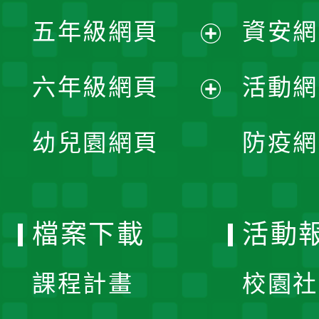
展
單
五年級網頁
資安網
選
開
展
單
六年級網頁
活動網
選
開
展
單
幼兒園網頁
防疫網
選
開
單
選
檔案下載
活動
單
課程計畫
校園社