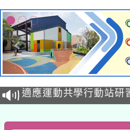
本校115學年度第2次
適應運動共學行動站研
招甄選結果公告(無人
本館辦理115年度閱讀
招)
科技賦能─人工智慧(AI
暨閱讀推動專業研習