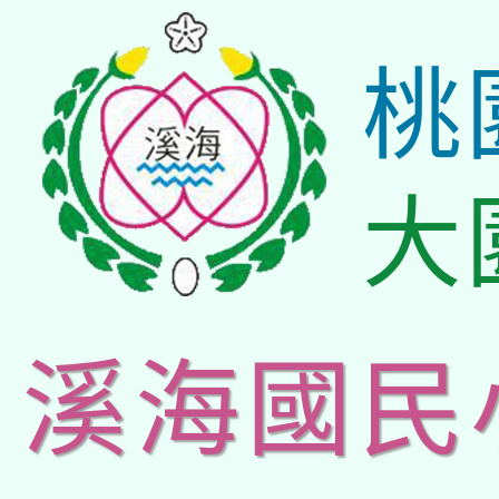
桃
大
溪海國民