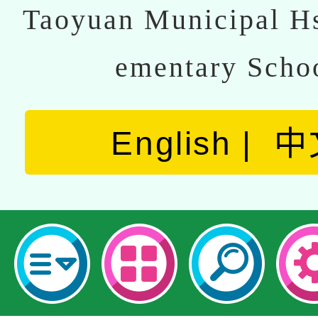
Taoyuan Municipal Hs
ementary Scho
English
中