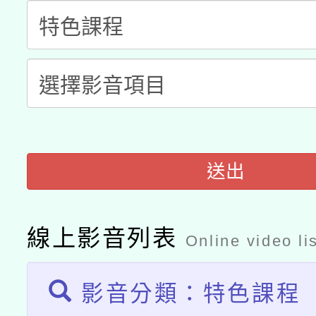
科技賦能─人工智慧(AI
暨閱讀推動專業研習
A3數位素養講師名單
礎課程
「數位內容與教學軟體線
有關大陸委員會函釋公
pilot」
轉知經濟部水利署委託
薪期間赴陸應申請許可
送出
115年8月22日(星期六)
業技術研究院辦理「11
2026年桃園地景藝術
桃園市孔廟祈福系列活
用水績優單位及節水達
線上影音列表
Online video li
開 智慧啟航」
動」
影音分類：特色課程