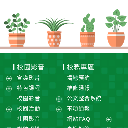
校園影音
校務專區
宣導影片
場地預約
展
特色課程
維修通報
開
展
校園影音
公文整合系統
選
開
展
校園活動
事項通報
單
選
開
展
展
社團影音
網站FAQ
單
選
開
開
展