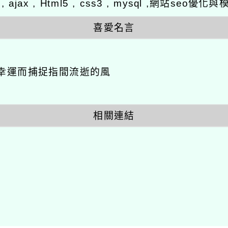
y , ajax , Html5 , css3 , mysql ,網站se
喜愛名言
幸運而捕捉指間流逝的風
相關連結