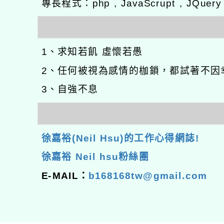
專長程式：php , JavaScrupt , JQuer
1、求知若飢 虛懷若愚
2、任何被視為感情的枷鎖，都試著不因
3、自強不息
徐嘉裕(Neil Hsu)的工作心得網誌!
徐嘉裕 Neil hsu粉絲團
E-MAIL：
b168168tw@gmail.com