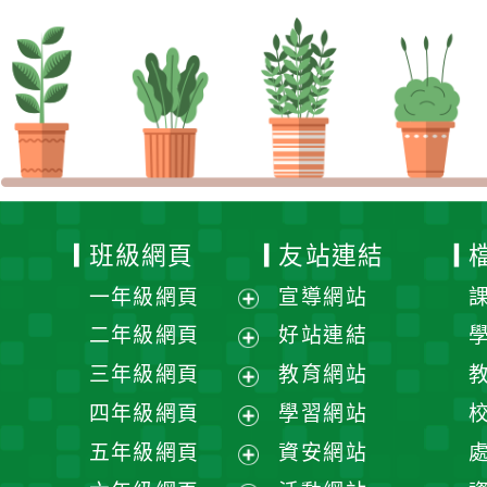
班級網頁
友站連結
一年級網頁
宣導網站
展
二年級網頁
好站連結
開
展
三年級網頁
教育網站
選
開
展
四年級網頁
學習網站
單
選
開
展
五年級網頁
資安網站
單
選
開
展