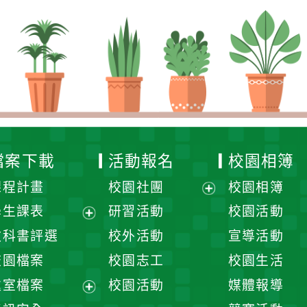
檔案下載
活動報名
校園相簿
課程計畫
校園社團
校園相簿
展
學生課表
研習活動
校園活動
開
展
教科書評選
校外活動
宣導活動
選
開
校園檔案
校園志工
校園生活
單
選
處室檔案
校園活動
媒體報導
單
展