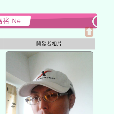
嘉裕 Ne
開
開發者相片
啟
上
方
區
塊
各