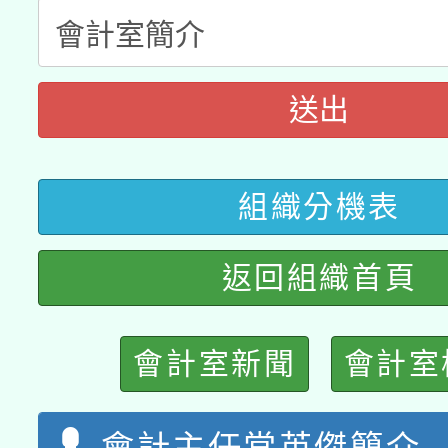
兒童少年暑期犯罪預防
公告之原住民族歲時祭
有關本府115年70歲
答一案
一案。
本校115學年度第2次
人員健康講座「吃得安
送出
適應運動共學行動站研
招甄選結果公告(無人
心」，鼓勵退休同仁踴
本館辦理115年度閱讀
組織分機表
招)
案。
科技賦能─人工智慧(AI
暨閱讀推動專業研習
返回組織首頁
A3數位素養講師名單
礎課程
會計室新聞
會計室
會計主任常英傑簡介