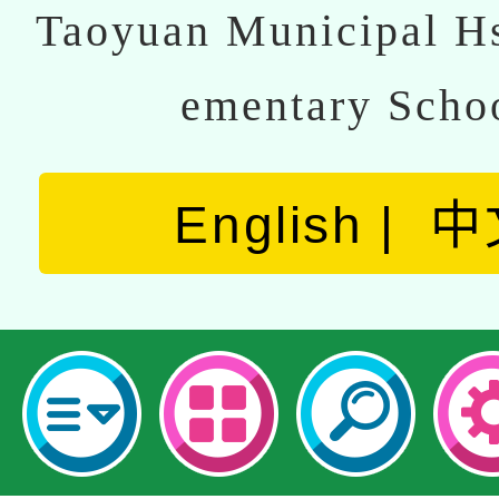
Taoyuan Municipal Hs
ementary Scho
English
中