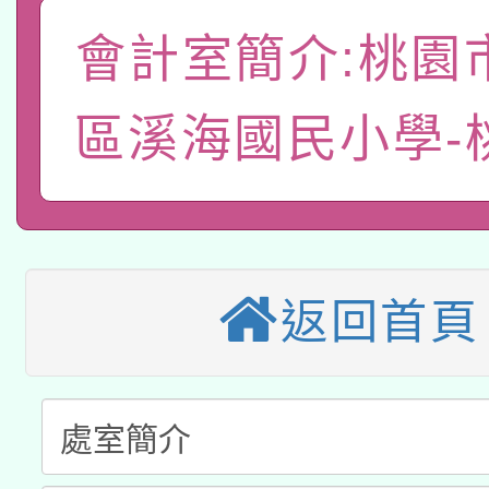
有關本府115年70歲
答一案
一案。
會計室簡介:桃園
本校115學年度第2次
人員健康講座「吃得安
適應運動共學行動站研
招甄選結果公告(無人
心」，鼓勵退休同仁踴
區溪海國民小學-
本館辦理115年度閱讀
招)
案。
科技賦能─人工智慧(AI
暨閱讀推動專業研習
A3數位素養講師名單
礎課程
返回首頁
本校115學年度第1次
本校115學年度第2次
第3次招考甄選結果公告
有關原住民族委員會11
次招考甄選結果公告(尚