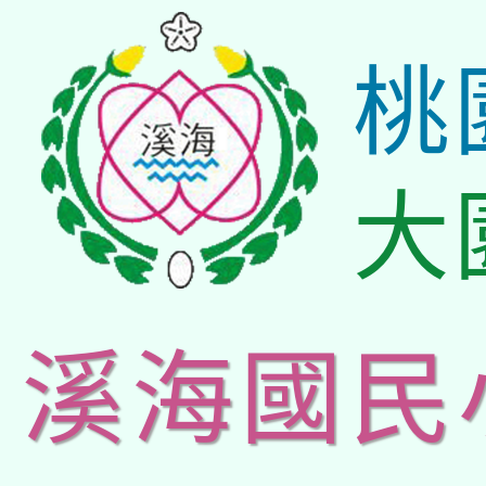
桃
大
溪海國民