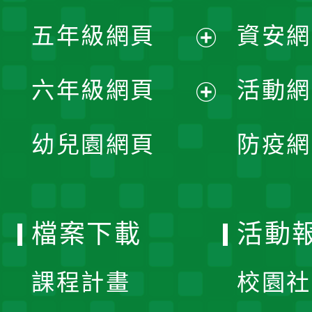
展
單
五年級網頁
資安網
選
開
展
單
六年級網頁
活動網
選
開
展
單
幼兒園網頁
防疫網
選
開
單
選
檔案下載
活動
單
課程計畫
校園社