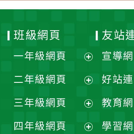
班級網頁
友站
一年級網頁
宣導網
展
二年級網頁
好站連
開
展
三年級網頁
教育網
選
開
展
單
四年級網頁
學習網
選
開