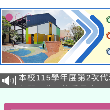
本校115學年度第1次
本校115學年度第2次
第3次招考甄選結果公告
有關原住民族委員會11
次招考甄選結果公告(尚
兒童少年暑期犯罪預防
公告之原住民族歲時祭