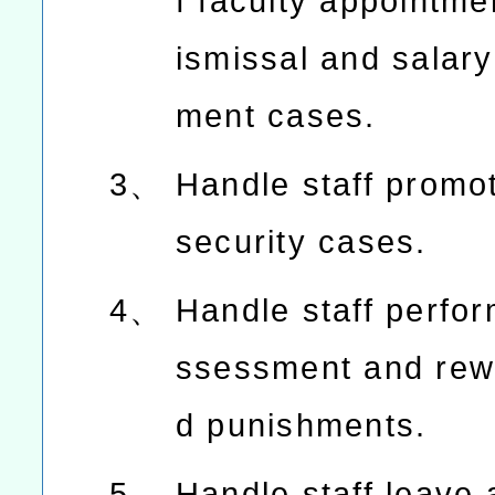
f faculty appointme
ismissal and salar
ment cases.
3、
Handle staff promo
security cases.
4、
Handle staff perfo
ssessment and rew
d punishments.
5、
Handle staff leave