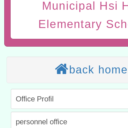
進學校輔導計畫師資專業
民族教育政策研討會「原
轉知教育部國民及學前教
Municipal Hsi 
計畫
趨勢與發展」
政府教育局辦理「115年
函轉國立臺灣師範大學辦
Elementary Sch
研習實施計畫－夢的N次方
臺北學習中心115年度第2
轉知有關國立成功大學辦
北場」計畫
班」招生簡章及EDM
共融平台-教案暨教學示範
教育部國民及學前教育署「11
章
COVID-19疫苗接種計畫
轉知經濟部水利署委託財
back home
擴大為「滿6個月以上尚未
研究院辦理「115年表揚
115年8月22日(星期六)辦
措施，延長至115年9月28
位及節水達人選拔活動」
市孔廟祈福系列活動—儒門
2026年桃園地景藝術節教
航」
「2026桃園藝術巡演」活
宜
轉知教育部國民及學前教