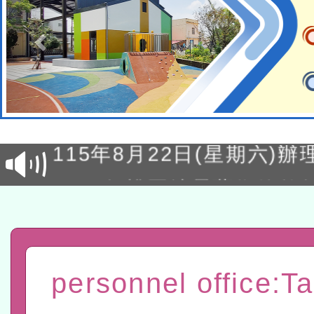
轉知經濟部水利署委託財
研究院辦理「115年表揚
115年8月22日(星期六)辦
位及節水達人選拔活動」
市孔廟祈福系列活動—儒門
2026年桃園地景藝術節教
航」
「2026桃園藝術巡演」活
宜
轉知教育部國民及學前教
personnel office:T
灣師範大學辦理「114至1
函轉國家教育研究院中心辦