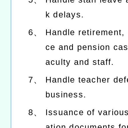
k delays.
6、
Handle retirement,
ce and pension cas
aculty and staff.
7、
Handle teacher de
business.
8、
Issuance of various
ation documents fo