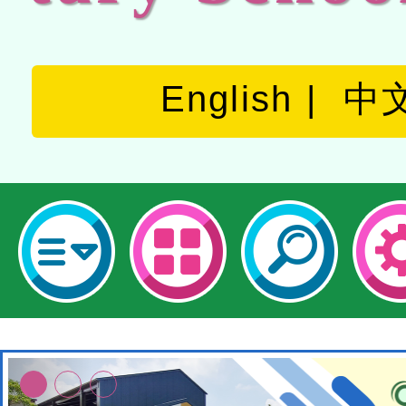
English
中