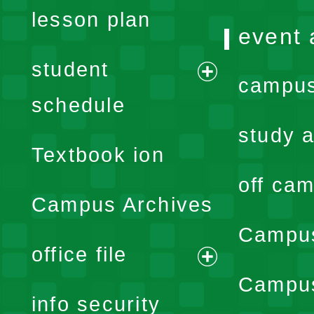
lesson plan
event 
student
campus
expand
schedule
menu
study a
Textbook ion
off cam
Campus Archives
Campus
office file
expand
Campus
info security