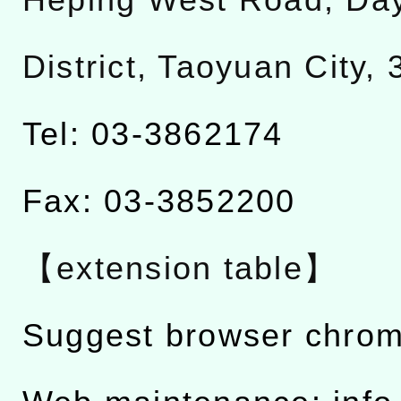
Heping West Road, Da
District, Taoyuan City,
Tel: 03-3862174
Fax: 03-3852200
【extension table】
Suggest browser chro