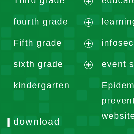
Third grade
educat
menu
expand
fourth grade
learnin
menu
expand
Fifth grade
infose
menu
expand
sixth grade
event s
menu
expand
kindergarten
Epidem
menu
preven
websit
download