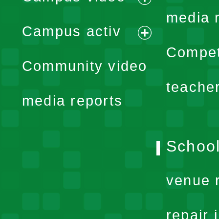
expand
media 
Campus activ
menu
expand
Compet
Community video
menu
teache
media reports
School
venue 
repair 