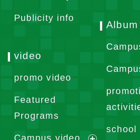
menu
Publicity info
Album
Campu
video
Campus
promo video
promot
Featured
activiti
Programs
school 
Campus video