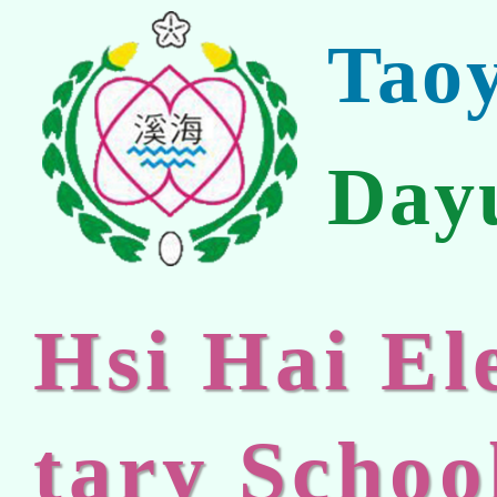
Tao
Day
Hsi Hai E
tary Schoo