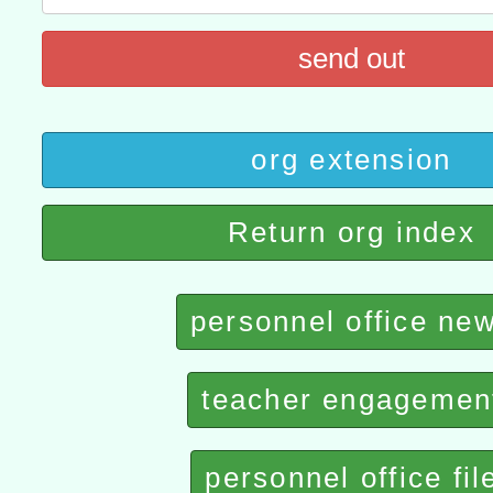
灣師範大學辦理「114至1
函轉國家教育研究院中心辦
send out
進學校輔導計畫師資專業
民族教育政策研討會「原
轉知教育部國民及學前教
計畫
趨勢與發展」
政府教育局辦理「115年
函轉國立臺灣師範大學辦
org extension
研習實施計畫－夢的N次方
臺北學習中心115年度第2
轉知有關國立成功大學辦
北場」計畫
班」招生簡章及EDM
共融平台-教案暨教學示範
教育部國民及學前教育署「11
Return org index
章
COVID-19疫苗接種計畫
personnel office ne
擴大為「滿6個月以上尚未
措施，延長至115年9月28
teacher engagemen
personnel office fil