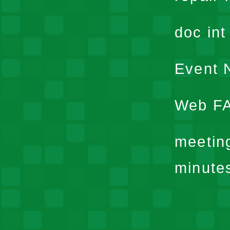
doc in
Event N
Web F
meetin
minute