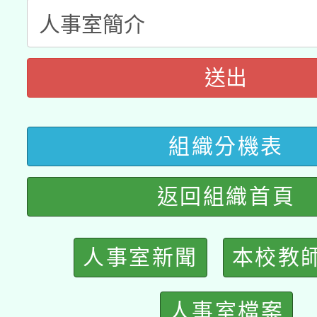
科技賦能─人工智慧(AI
暨閱讀推動專業研習
A3數位素養講師名單
礎課程
「數位內容與教學軟體線
送出
有關大陸委員會函釋公
pilot」
轉知經濟部水利署委託
組織分機表
薪期間赴陸應申請許可
115年8月22日(星期六)
業技術研究院辦理「11
返回組織首頁
2026年桃園地景藝術
桃園市孔廟祈福系列活
用水績優單位及節水達
人事室新聞
本校教
開 智慧啟航」
動」
人事室檔案