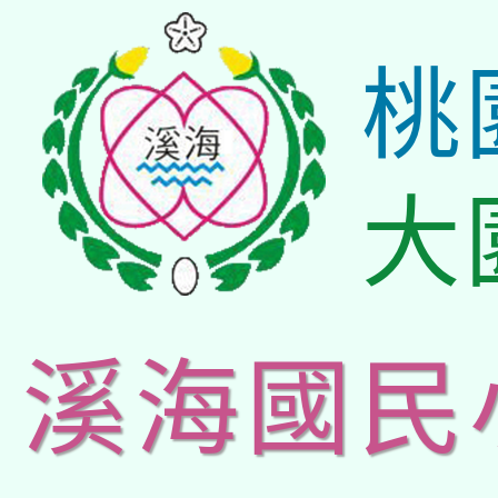
桃
大
溪海國民