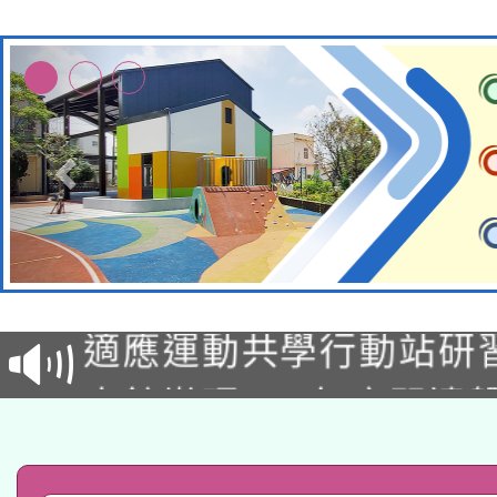
本校115學年度第2次
適應運動共學行動站研
招甄選結果公告(無人
本館辦理115年度閱讀
招)
科技賦能─人工智慧(AI
暨閱讀推動專業研習