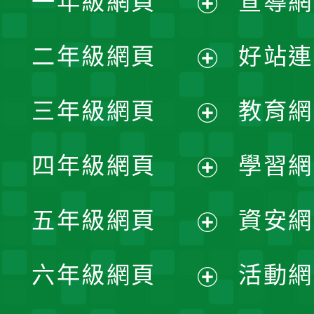
一年級網頁
宣導網
展
二年級網頁
好站連
開
展
三年級網頁
教育網
選
開
展
單
四年級網頁
學習網
選
開
展
單
五年級網頁
資安網
選
開
展
單
六年級網頁
活動網
選
開
展