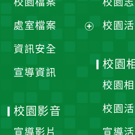
校園檔案
校園志
選
單
處室檔案
校園活
展
資訊安全
開
校園
宣導資訊
選
校園相
單
校園活
校園影音
宣導影片
宣導活