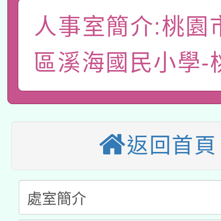
A3數位素養講師名單
礎課程
人事室簡介:桃園
「數位內容與教學軟體線
有關大陸委員會函釋公
pilot」
區溪海國民小學-
轉知經濟部水利署委託
薪期間赴陸應申請許可
115年8月22日(星期六)
業技術研究院辦理「11
2026年桃園地景藝術
桃園市孔廟祈福系列活
用水績優單位及節水達
返回首頁
本校115學年度第2次
開 智慧啟航」
動」
適應運動共學行動站研
招甄選結果公告(無人
本館辦理115年度閱讀
招)