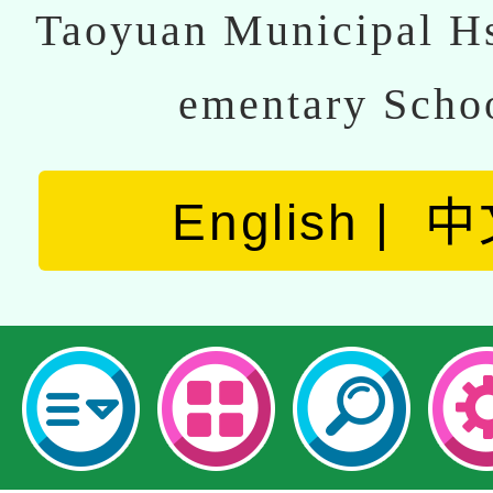
Taoyuan Municipal Hs
ementary Scho
English
中