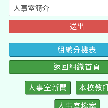
科技賦能─人工智慧(AI
暨閱讀推動專業研習
A3數位素養講師名單
礎課程
「數位內容與教學軟體線
送出
有關大陸委員會函釋公
pilot」
轉知經濟部水利署委託
組織分機表
薪期間赴陸應申請許可
115年8月22日(星期六)
業技術研究院辦理「11
返回組織首頁
2026年桃園地景藝術
桃園市孔廟祈福系列活
用水績優單位及節水達
人事室新聞
本校教
開 智慧啟航」
動」
人事室檔案