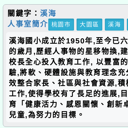
關鍵字：
溪海
人事室簡介
桃園市
大園區
溪海
溪海國小成立於1950年,至今已
的歲月,歷經人事物的星移物換,建
校長全心投入教育工作, 以豐富
驗,將軟、硬體設施與教育理念充分
效整合家長、社區與社會資源,積
工作,使得學校有了長足的進展,
育「健康活力、感恩關懷、創新
兒童,為努力的目標。