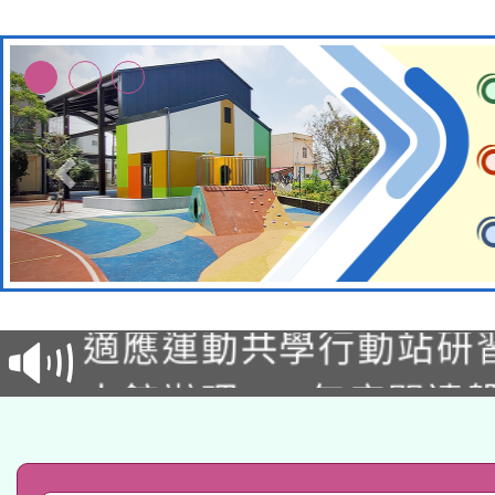
本校115學年度第2次
適應運動共學行動站研
招甄選結果公告(無人
本館辦理115年度閱讀
招)
科技賦能─人工智慧(AI
暨閱讀推動專業研習