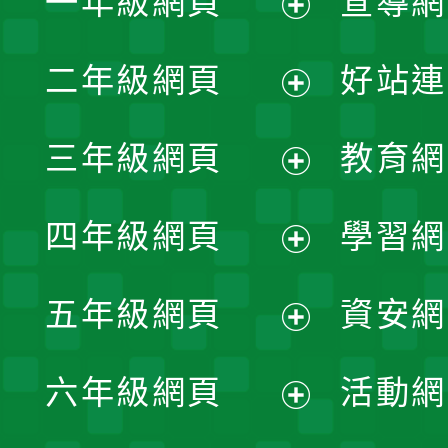
一年級網頁
宣導網
展
二年級網頁
好站連
開
展
三年級網頁
教育網
選
開
展
單
四年級網頁
學習網
選
開
展
單
五年級網頁
資安網
選
開
展
單
六年級網頁
活動網
選
開
展