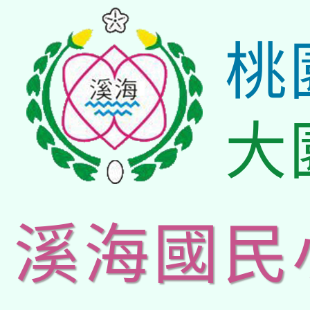
桃
大
溪海國民