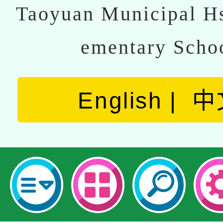
Taoyuan Municipal Hs
ementary Scho
English
中