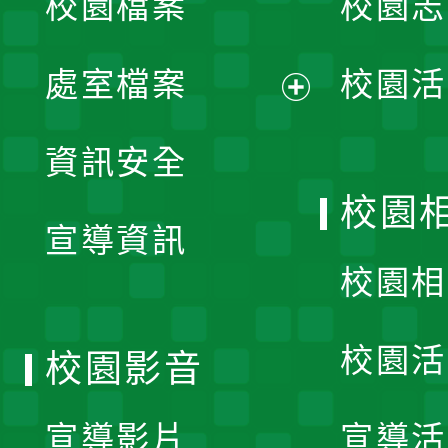
校園檔案
校園志
選
單
處室檔案
校園活
展
資訊安全
開
校園
宣導資訊
選
校園相
單
校園活
校園影音
宣導影片
宣導活