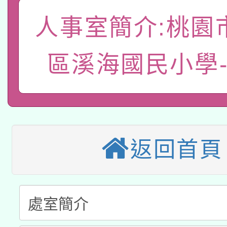
A3數位素養講師名單
礎課程
人事室簡介:桃園
「數位內容與教學軟體線
有關大陸委員會函釋公
pilot」
區溪海國民小學
轉知經濟部水利署委託
薪期間赴陸應申請許可
115年8月22日(星期六)
業技術研究院辦理「11
2026年桃園地景藝術
桃園市孔廟祈福系列活
用水績優單位及節水達
返回首頁
本校115學年度第2次
開 智慧啟航」
動」
適應運動共學行動站研
招甄選結果公告(無人
本館辦理115年度閱讀
招)