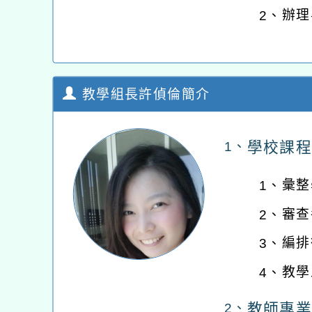
辦理
2、
教學組長許偵倫簡介
學校課程
1、
彙整
1、
審查
2、
編排
3、
教學
4、
教師專業
2、