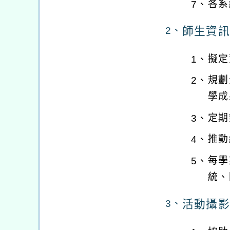
各系
7、
師生資訊
2、
擬定
1、
規劃
2、
學成
定期
3、
推動
4、
每學
5、
統、
活動攝影
3、