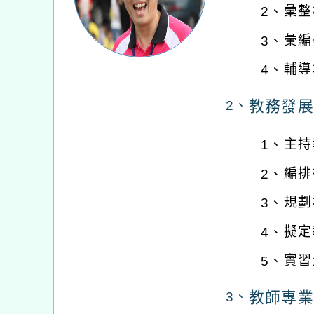
彙整
2、
彙編
3、
輔導
4、
教務發展
2、
主持
1、
編排
2、
規劃
3、
擬定
4、
實習
5、
教師專業
3、