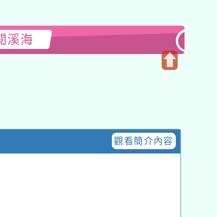
閱溪海
開
啟
上
方
區
塊
觀看簡介內容