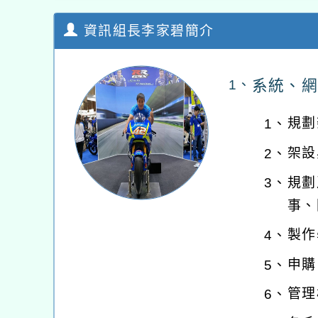
資訊組長李家碧簡介
系統、網
1、
規劃
1、
架設
2、
規劃
3、
事、
製作
4、
申購
5、
管理
6、