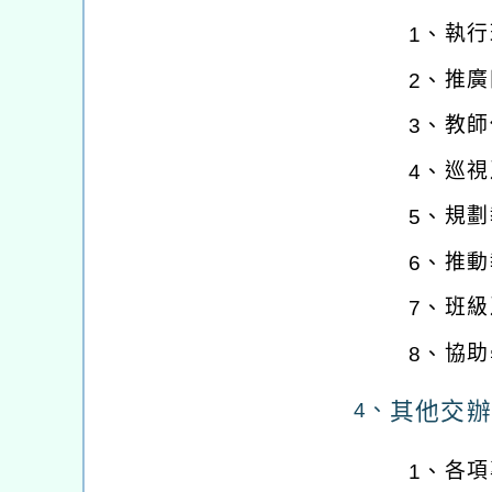
執行
1、
推廣
2、
教師
3、
巡視
4、
規劃
5、
推動
6、
班級
7、
協助
8、
其他交辦
4、
各項
1、