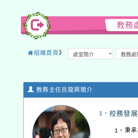
教務
組織首頁
》
教務主任呂龍興簡介
校務發展
1、
秉承
1、