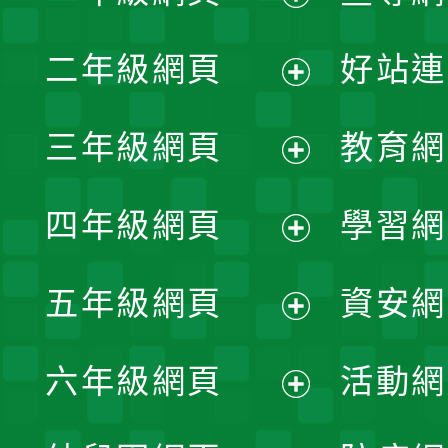
展
二年級網頁
好站連
開
展
三年級網頁
教育網
選
開
展
單
四年級網頁
學習網
選
開
展
單
五年級網頁
資安網
選
開
展
單
六年級網頁
活動網
選
開
展
單