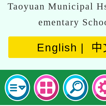
Taoyuan Municipal Hs
ementary Scho
English
中