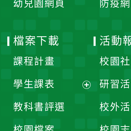
幼兒園網頁
防疫網
選
開
單
選
檔案下載
活動
單
課程計畫
校園社
學生課表
研習活
展
教科書評選
校外活
開
校園檔案
校園志