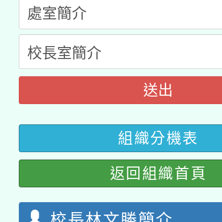
科技賦能─人工智慧(AI
暨閱讀推動專業研習
A3數位素養講師名單
礎課程
「數位內容與教學軟體線
有關大陸委員會函釋公
pilot」
送出
轉知經濟部水利署委託
薪期間赴陸應申請許可
115年8月22日(星期六)
業技術研究院辦理「11
組織分機表
2026年桃園地景藝術
桃園市孔廟祈福系列活
用水績優單位及節水達
返回組織首頁
開 智慧啟航」
動」
校長林文勝簡介