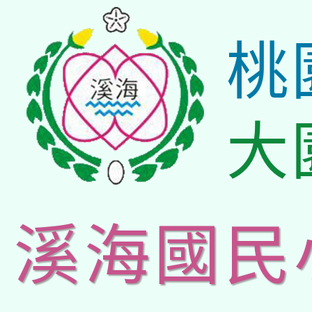
桃
大
溪海國民