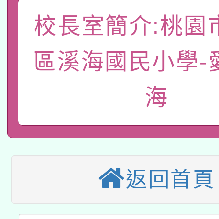
A3數位素養講師名單
礎課程
校長室簡介:桃園
「數位內容與教學軟體線
有關大陸委員會函釋公
pilot」
區溪海國民小學-
轉知經濟部水利署委託
薪期間赴陸應申請許可
海
115年8月22日(星期六)
業技術研究院辦理「11
2026年桃園地景藝術
桃園市孔廟祈福系列活
用水績優單位及節水達
本校115學年度第2次
開 智慧啟航」
動」
適應運動共學行動站研
招甄選結果公告(無人
返回首頁
本館辦理115年度閱讀
招)