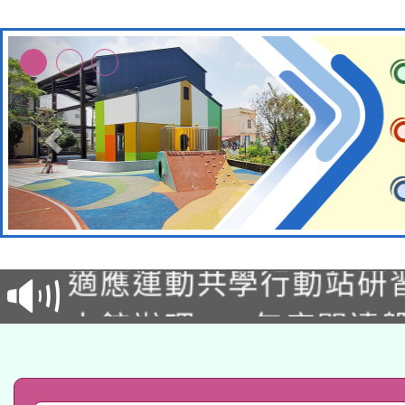
本校115學年度第2次
適應運動共學行動站研
招甄選結果公告(無人
本館辦理115年度閱讀
招)
科技賦能─人工智慧(AI
暨閱讀推動專業研習