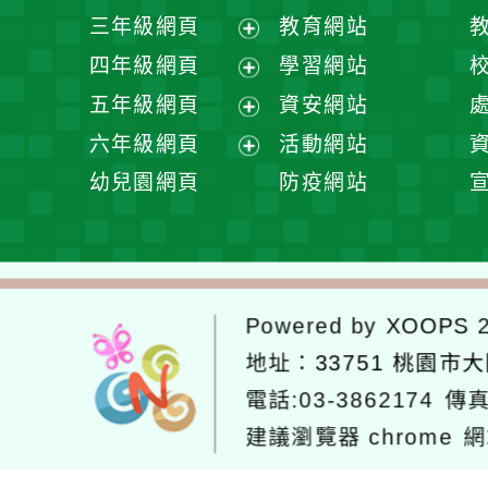
開
展
三年級網頁
教育網站
選
開
展
四年級網頁
學習網站
單
選
開
展
五年級網頁
資安網站
單
選
開
展
六年級網頁
活動網站
單
選
開
展
幼兒園網頁
防疫網站
單
選
開
單
選
單
Powered by
XOOPS
2
地址：
33751 桃園市
電話:03-3862174
傳真
建議瀏覽器 chrome
網
網站設計：