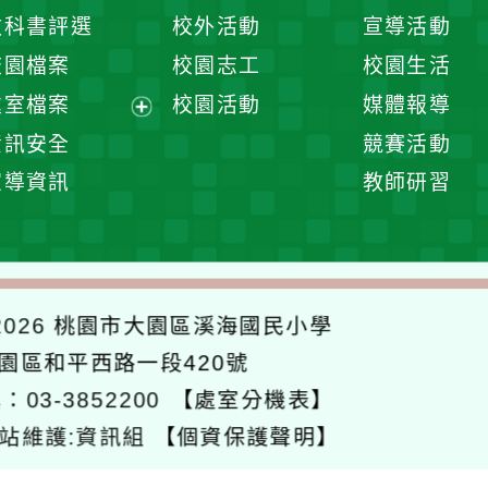
開
展
教科書評選
校外活動
宣導活動
選
開
校園檔案
校園志工
校園生活
單
選
處室檔案
校園活動
媒體報導
單
展
資訊安全
競賽活動
開
宣導資訊
教師研習
選
單
026
桃園市大園區溪海國民小學
大園區和平西路一段420號
：03-3852200
【處室分機表】
站維護:資訊組
【個資保護聲明】