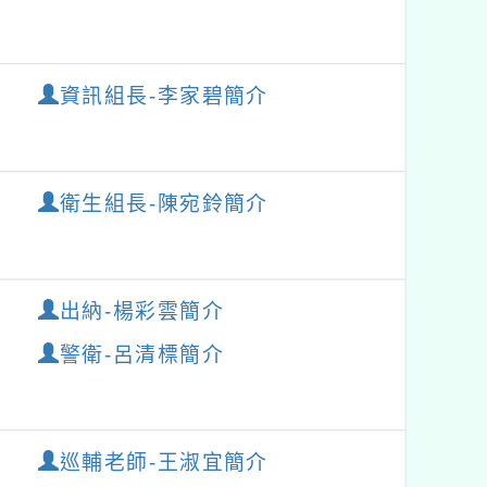
塊
資訊組長-李家碧簡介
衛生組長-陳宛鈴簡介
出納-楊彩雲簡介
警衛-呂清標簡介
巡輔老師-王淑宜簡介