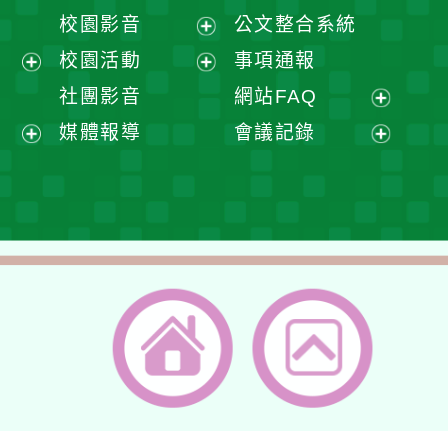
開
展
校園影音
公文整合系統
選
開
展
校園活動
事項通報
單
選
開
展
展
社團影音
網站FAQ
單
選
開
開
展
媒體報導
會議記錄
單
選
選
開
展
展
單
單
選
開
開
單
選
選
單
單
返回首頁
返回頂端