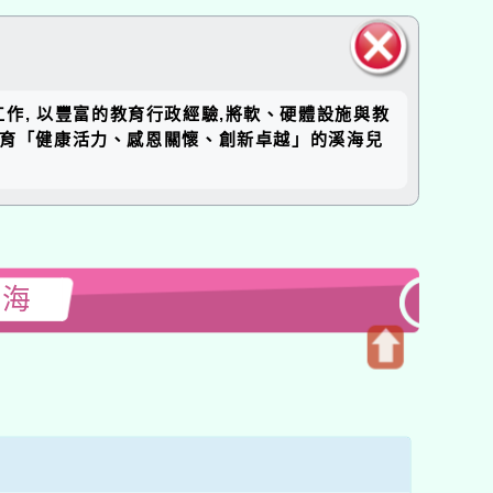
關閉區
工作, 以豐富的教育行政經驗,將軟、硬體設施與教
塊
培育「健康活力、感恩關懷、創新卓越」的溪海兒
溪海
開
啟
上
方
區