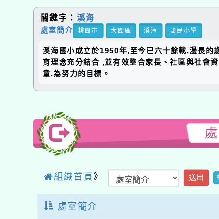
關鍵字：
溪海
處室簡介
桃園市
大園區
溪海
國民小學
溪海國小成立於1950年,至今已六十餘載,漫長
育理念充分結合 ,並有效整合家長、社區與社會
童,為努力的目標。
處
組織首頁
》
送出
處室簡介