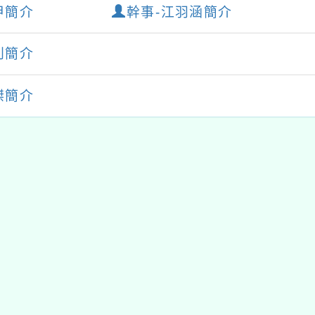
甲簡介
幹事-江羽涵簡介
利簡介
傑簡介
tyc2023
gle、Firefox、Vivaldi、Opera
支援行
 2.5.11
網站語系：zh-TW