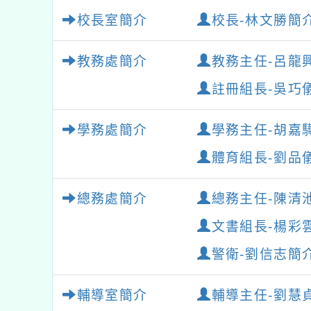
校長室簡介
校長-林文勝簡
教務處簡介
教務主任-呂龍
註冊組長-吳巧
學務處簡介
學務主任-胡嘉
體育組長-劉品
總務處簡介
總務主任-陳清
文書組長-楊彩
警衛-劉信志簡
輔導室簡介
輔導主任-劉慧