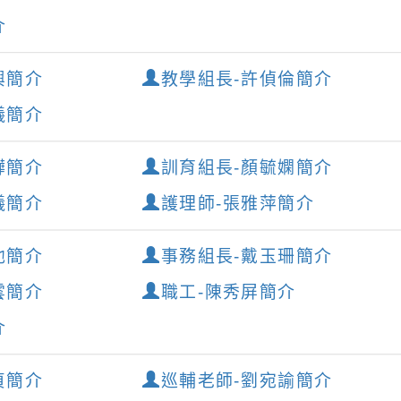
介
興簡介
教學組長-許偵倫簡介
儀簡介
驊簡介
訓育組長-顏毓嫻簡介
儀簡介
護理師-張雅萍簡介
池簡介
事務組長-戴玉珊簡介
雲簡介
職工-陳秀屏簡介
介
貞簡介
巡輔老師-劉宛諭簡介