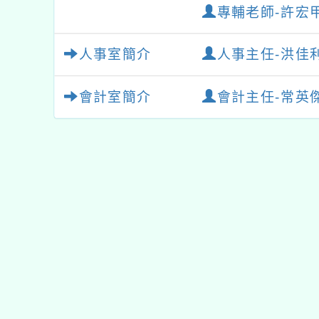
專輔老師-許宏
人事室簡介
人事主任-洪佳
會計室簡介
會計主任-常英
佈景版本：
neilhhes
適用瀏覽器：Edge、Goo
Xoops版本：
XOOPS