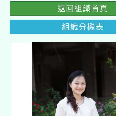
有關大陸委員會函釋公
pilot」
返回組織首頁
轉知經濟部水利署委託
薪期間赴陸應申請許可
115年8月22日(星期六)
組織分機表
業技術研究院辦理「11
2026年桃園地景藝術
桃園市孔廟祈福系列活
用水績優單位及節水達
開 智慧啟航」
動」