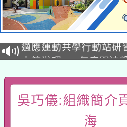
本校115學年度第2次
適應運動共學行動站研
招甄選結果公告(無人
本館辦理115年度閱讀
招)
科技賦能─人工智慧(AI
暨閱讀推動專業研習
A3數位素養講師名單
礎課程
吳巧儀:組織簡介
「數位內容與教學軟體線
有關大陸委員會函釋公
pilot」
海