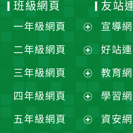
班級網頁
友站
一年級網頁
宣導網
展
二年級網頁
好站連
開
展
三年級網頁
教育網
選
開
展
單
四年級網頁
學習網
選
開
展
單
五年級網頁
資安網
選
開
展