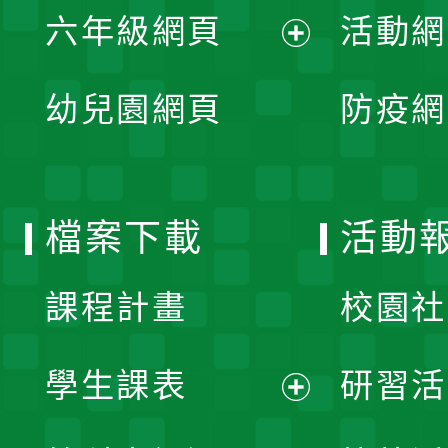
單
六年級網頁
活動網
選
開
展
單
幼兒園網頁
防疫網
選
開
單
選
檔案下載
活動
單
課程計畫
校園社
學生課表
研習活
展