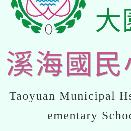
大
溪海國民
Taoyuan Municipal Hs
ementary Scho