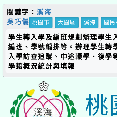
關鍵字：
溪海
吳巧儀
桃園市
大園區
溪海
國民
學生轉入學及編班規劃辦理學生
編班、學號編排等。辦理學生轉
入學訪查追蹤、中途輟學、復學
學籍概況統計與填報
桃