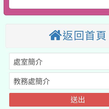
轉知經濟部水利署委託
薪期間赴陸應申請許可
115年8月22日(星期六)
業技術研究院辦理「11
2026年桃園地景藝術
桃園市孔廟祈福系列活
用水績優單位及節水達
返回首頁
本校115學年度第2次
開 智慧啟航」
動」
適應運動共學行動站研
招甄選結果公告(無人
本館辦理115年度閱讀
招)
科技賦能─人工智慧(AI
暨閱讀推動專業研習
A3數位素養講師名單
礎課程
「數位內容與教學軟體線
送出