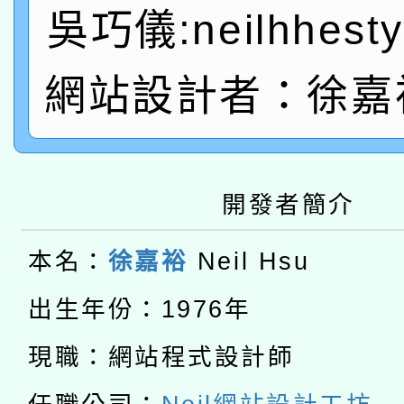
A3數位素養講師名單
吳巧儀:neilhhesty
礎課程
「數位內容與教學軟體線
網站設計者：徐嘉裕 
有關大陸委員會函釋公
pilot」
轉知經濟部水利署委託
薪期間赴陸應申請許可
115年8月22日(星期六)
業技術研究院辦理「11
開發者簡介
2026年桃園地景藝術
桃園市孔廟祈福系列活
用水績優單位及節水達
本名：
徐嘉裕
Neil Hsu
本校115學年度第2次
開 智慧啟航」
動」
出生年份：1976年
適應運動共學行動站研
招甄選結果公告(無人
現職：網站程式設計師
本館辦理115年度閱讀
招)