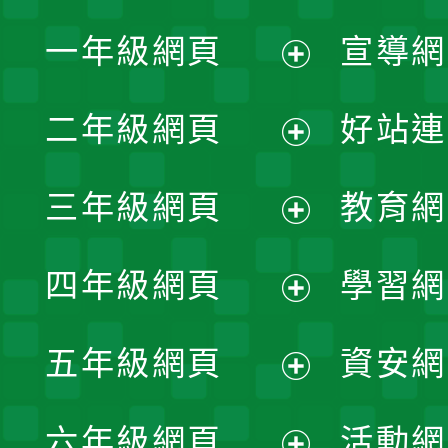
一年級網頁
宣導網
展
二年級網頁
好站連
開
展
三年級網頁
教育網
選
開
展
單
四年級網頁
學習網
選
開
展
單
五年級網頁
資安網
選
開
展
單
六年級網頁
活動網
選