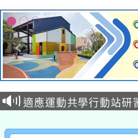
本校115學年度第2次
適應運動共學行動站研
招甄選結果公告(無人
本館辦理115年度閱讀
招)
科技賦能─人工智慧(AI
暨閱讀推動專業研習