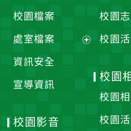
開
校園檔案
校園志
選
單
處室檔案
校園活
展
資訊安全
開
校園
宣導資訊
選
校園相
單
校園活
校園影音