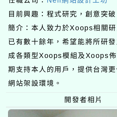
任職公司：
Neil網站設計工坊
科技賦能─人工智慧(AI
暨閱讀推動專業研習
目前興趣：程式研究，創意突破
A3數位素養講師名單
礎課程
簡介：本人致力於Xoops相關
「數位內容與教學軟體線
已有數十餘年，希望能將所研發
有關大陸委員會函釋公
pilot」
成各類型Xoops模組及Xoops
轉知經濟部水利署委託
薪期間赴陸應申請許可
期支持本人的用戶，提供台灣更
115年8月22日(星期六)
業技術研究院辦理「11
2026年桃園地景藝術
網站架設環境。
桃園市孔廟祈福系列活
用水績優單位及節水達
開 智慧啟航」
開發者相片
動」