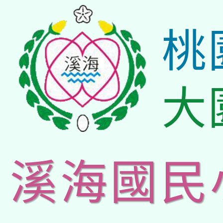
桃
大
溪海國民