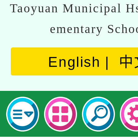
Taoyuan Municipal Hs
ementary Scho
English
中