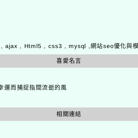
y , ajax , Html5 , css3 , mysql ,網站se
喜愛名言
幸運而捕捉指間流逝的風
相關連結