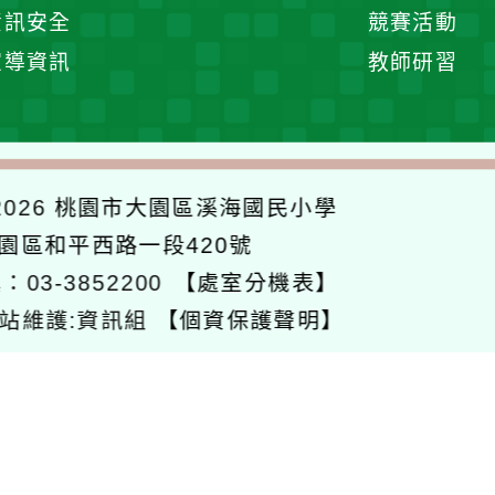
展
資訊安全
競賽活動
開
宣導資訊
教師研習
選
單
026
桃園市大園區溪海國民小學
大園區和平西路一段420號
：03-3852200
【處室分機表】
站維護:資訊組
【個資保護聲明】