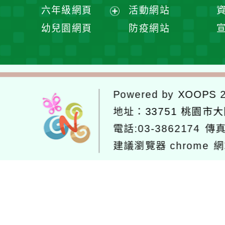
開
展
六年級網頁
活動網站
單
選
開
展
幼兒園網頁
防疫網站
單
選
開
單
選
單
Powered by
XOOPS
2
地址：
33751 桃園市
電話:03-3862174
傳真
建議瀏覽器 chrome
網
網站設計：
Neil網站設計
工坊