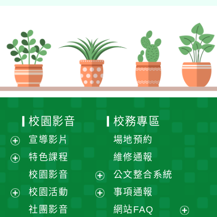
校園影音
校務專區
宣導影片
場地預約
展
特色課程
維修通報
開
展
校園影音
公文整合系統
選
開
展
校園活動
事項通報
單
選
開
展
展
社團影音
網站FAQ
單
選