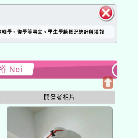
關閉區
途輟學、復學等事宜。學生學籍概況統計與填報
塊
 Nei
開
開發者相片
啟
上
方
區
塊