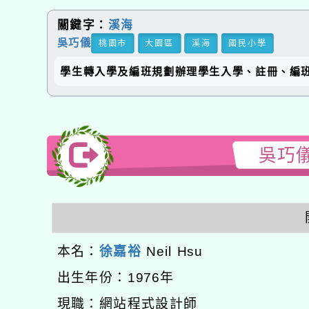
關鍵字：
溪海
吳巧儀
桃園市
大園區
溪海
國民小學
學生轉入學及編班規劃辦理學生入學、註冊、編
吳巧儀
本名：
徐嘉裕
Neil Hsu
出生年份：1976年
現職：網站程式設計師