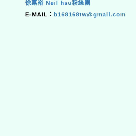
徐嘉裕 Neil hsu粉絲團
E-MAIL：
b168168tw@gmail.com
佈景版本：
neilhhes
適用瀏覽器：Edge、Goo
Xoops版本：
XOOPS
Xoops
網站設計
：
N
Xoops網站設計者：