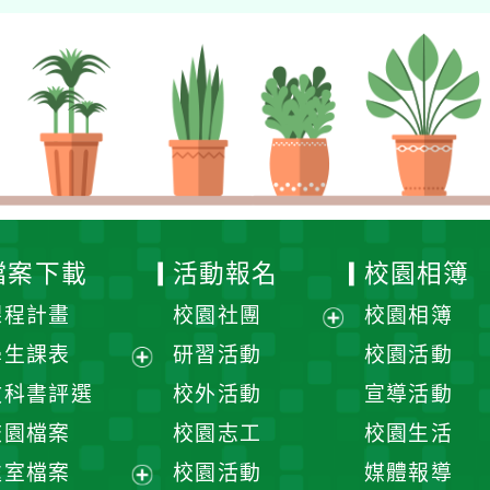
檔案下載
活動報名
校園相簿
課程計畫
校園社團
校園相簿
展
學生課表
研習活動
校園活動
開
展
教科書評選
校外活動
宣導活動
選
開
校園檔案
校園志工
校園生活
單
選
處室檔案
校園活動
媒體報導
單