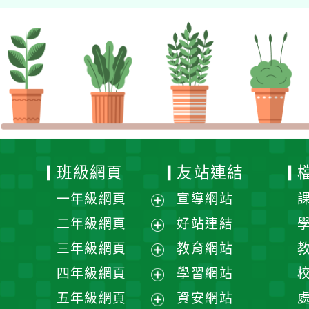
班級網頁
友站連結
一年級網頁
宣導網站
展
二年級網頁
好站連結
開
展
三年級網頁
教育網站
選
開
展
四年級網頁
學習網站
單
選
開
展
五年級網頁
資安網站
單
選