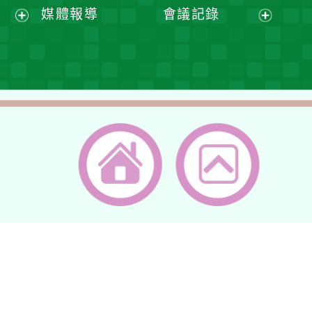
開
開
展
媒體報導
會議記錄
單
選
選
開
展
展
單
單
選
開
開
單
選
選
單
單
返回首頁
返回頂端