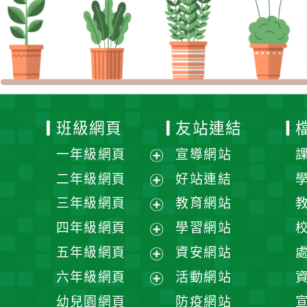
班級網頁
友站連結
一年級網頁
宣導網站
展
二年級網頁
好站連結
開
展
三年級網頁
教育網站
選
開
展
四年級網頁
學習網站
單
選
開
展
五年級網頁
資安網站
單
選
開
展
六年級網頁
活動網站
單
選
開
展
幼兒園網頁
防疫網站