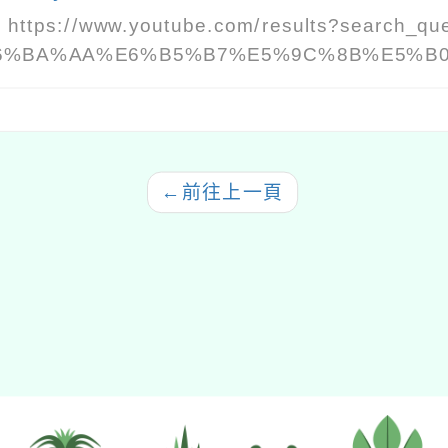
：
https://www.youtube.com/results?search_qu
6%BA%AA%E6%B5%B7%E5%9C%8B%E5%B
←
前往上一頁