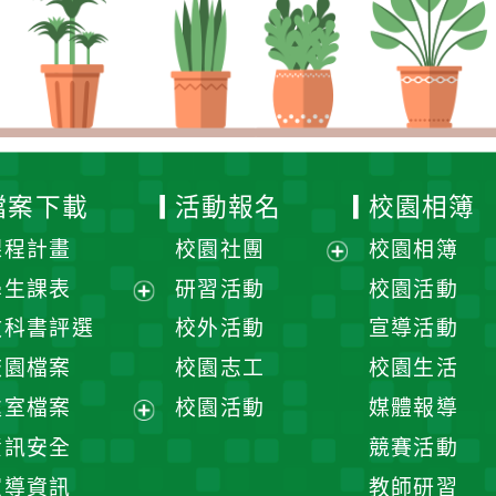
檔案下載
活動報名
校園相簿
課程計畫
校園社團
校園相簿
展
學生課表
研習活動
校園活動
開
展
教科書評選
校外活動
宣導活動
選
開
校園檔案
校園志工
校園生活
單
選
處室檔案
校園活動
媒體報導
單
展
資訊安全
競賽活動
開
宣導資訊
教師研習