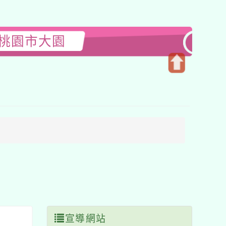
-桃園市大園
開
啟
上
方
區
塊
宣導網站